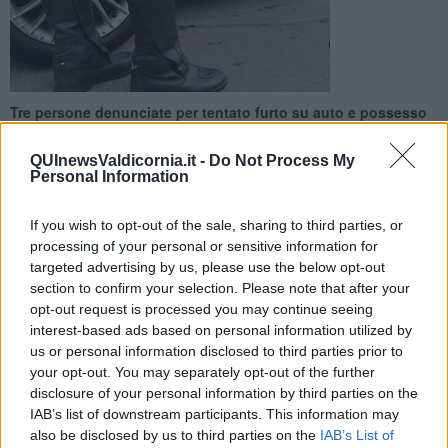
Tre persone denunciate per tentato furto su auto e possesso
di strumenti da effrazione
QUInewsValdicornia.it -
Do Not Process My
Personal Information
If you wish to opt-out of the sale, sharing to third parties, or
processing of your personal or sensitive information for
CAMPIGLIA MARITTIMA —
I Carabinieri della Stazione di
targeted advertising by us, please use the below opt-out
Venturina Terme hanno denunciato in stato di libertà tre uomini
section to confirm your selection. Please note that after your
originari dell’est Europa e residenti nel capoluogo piemontese
opt-out request is processed you may continue seeing
ritenuti responsabili di tentato furto su auto e possesso di strumenti
interest-based ads based on personal information utilized by
da effrazione.
us or personal information disclosed to third parties prior to
Secondo la ricostruzione dei militari, le tre persone sono state
your opt-out. You may separately opt-out of the further
sorprese a rovistare all’interno di un’autovettura di proprietà di
disclosure of your personal information by third parties on the
turisti tedeschi
presso l’area di sosta in località Torre Mozza
IAB’s list of downstream participants. This information may
dopo averne danneggiato la serratura di una portiera. A seguito di
also be disclosed by us to third parties on the
IAB’s List of