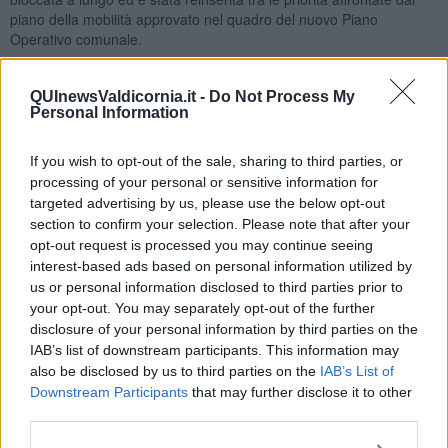
piano della mobilità approvato nel quadro del nuovo Piano
Operativo comunale.
Con la delibera di giunta n.88/2026 del 18 Giugno l’esecutivo
campigliese ha approvato il progetto esecutivo in linea tecnica e
QUInewsValdicornia.it -
Do Not Process My
dato mandato al Dirigente del Settore 3 di procedere con gli atti
Personal Information
conseguenti e l’attivazione delle procedure di gara dei lavori.
If you wish to opt-out of the sale, sharing to third parties, or
processing of your personal or sensitive information for
targeted advertising by us, please use the below opt-out
“Con questa acquisizione – ha illustrato Iacopo Bernardini,
section to confirm your selection. Please note that after your
vicesindaco e assessore all’urbanistica e lavori pubblici - entra
opt-out request is processed you may continue seeing
quindi nella fase attuativa il progetto di riqualificazione che
interest-based ads based on personal information utilized by
avevamo annunciato nei mesi scorsi e per il quale abbiamo
us or personal information disclosed to third parties prior to
ottenuto un contributo regionale di 210mila euro, ai quali si
your opt-out. You may separately opt-out of the further
aggiungono 90 mila euro stanziati dal Comune
, che consentirà
disclosure of your personal information by third parties on the
di rilanciare un’area dedicata ai servizi strategica per la
IAB’s list of downstream participants. This information may
collocazione in prossimità della variante Aurelia, del porto di
also be disclosed by us to third parties on the
IAB’s List of
Piombino e, appunto della linea ferroviaria. Più in generale – ha
Downstream Participants
that may further disclose it to other
proseguito Bernardini - l’intervento permetterà di valorizzare l’intera
third parties.
area della stazione, visto che gli spazi che saranno riqualificati sono
già utilizzati, sia dagli utenti delle attività economiche, sia dai