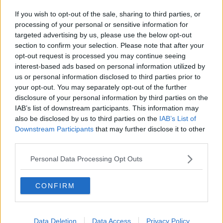
Prc Piombino, Callaioli illustra il programma
If you wish to opt-out of the sale, sharing to third parties, or
Viale Regina Margherita, Via Collodi e Il Piave
processing of your personal or sensitive information for
targeted advertising by us, please use the below opt-out
section to confirm your selection. Please note that after your
Disabilità, nuovi servizi in tre stazioni
opt-out request is processed you may continue seeing
interest-based ads based on personal information utilized by
"Uno dei tanti episodi di degrado crescente"
us or personal information disclosed to third parties prior to
your opt-out. You may separately opt-out of the further
Comune e associazioni insieme per il turismo
disclosure of your personal information by third parties on the
IAB’s list of downstream participants. This information may
Porto, approvato bilancio e piano di sviluppo
also be disclosed by us to third parties on the
IAB’s List of
Downstream Participants
that may further disclose it to other
Dal borgo parte il bus navetta green
third parties.
Danneggia il treno e aggredisce i carabinieri
Personal Data Processing Opt Outs
Adottato il Piano Operativo comunale
CONFIRM
Spruzza spray al peperoncino e ruba il cellulare
Furto alla stazione, rubato il portafoglio
Data Deletion
Data Access
Privacy Policy