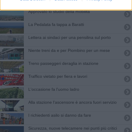
Approvato lo studio della mobilità
La Pedalata fa tappa a Baratti
Lettera ai sindaci per una pensilina sul porto
Niente treni da e per Piombino per un mese
Treno passeggeri deraglia in stazione
Traffico vietato per fiera e lavori
L'occasione fa l'uomo ladro
Alla stazione l'ascensore è ancora fuori servizio
I richiedenti asilo si danno da fare
Sicurezza, nuove telecamere nei punti più critici