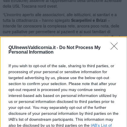
Valli Etrusche) assieme ai rappresentanti della direzione aziendale
della USL Toscana nord ovest.
“L’incontro aperto alle associazioni, alle istituzioni, ai sanitari e a
tutta la cittadinanza – hanno spiegato
Scarpellini e Brizzi
–
intende far conoscere la complessa rete, ancora poco nota, delle
cure palliative per permettere ai pazienti e ai suoi familiari di
poterne usufruire con maggiore consapevolezza e serenità.
Oggi
le cure palliative non possono più essere considerate come
QUInewsValdicornia.it -
Do Not Process My
cure di fine vita e quindi intervenire solamente quando
Personal Information
terminano gli altri trattamenti.
Le cure palliative possono dare il
loro contributo partendo simultaneamente con altre cure
specialistiche in modo da poter garantire una reale pianificazione
If you wish to opt-out of the sale, sharing to third parties, or
condivisa tra paziente, famiglia, specialista e medico di famiglia. In
processing of your personal or sensitive information for
questo modo si riesce a garantire al paziente, opportunamente
targeted advertising by us, please use the below opt-out
accompagnato e informato della traiettoria della patologia di cui è
section to confirm your selection. Please note that after your
affetto, di poter scegliere il meglio per se stesso”.
opt-out request is processed you may continue seeing
interest-based ads based on personal information utilized by
us or personal information disclosed to third parties prior to
your opt-out. You may separately opt-out of the further
“In questi anni – ha ricordato
Costanza Galli, responsabile della
disclosure of your personal information by third parties on the
rete aziendale delle Cure Palliative
– c’è stato un progressivo
IAB’s list of downstream participants. This information may
rafforzamento quantitativo e qualitativo dei servizi offerti che
also be disclosed by us to third parties on the
IAB’s List of