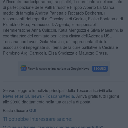
All’incontro parteciperanno, tra gli altri, il coordinatore del comitato
di partecipazione delle Valli Etrusche Filippo Alberto La Marca, i
medici di famiglia Andrea Panetta e Riccardo Becherini, i
responsabili dei reparti di Oncologia di Cecina, Eloise Fontana e di
Piombino-Elba, Francesco D’Argenio, le responsabili
infermieristiche Anna Culicchi, Katia Mengozzi e Silvia Maestrini, la
coordinatrice del comitato per l’etica clinica dell’Azienda USL
Toscana nord ovest Gaia Marsico, e i rappresentanti delle
associazioni impegnate sul tema della cure palliative a Cecina e
Piombino Aligi Carnicelli, Elisa Smolizza e Maurizio Grassi.
Se vuoi leggere le notizie principali della Toscana iscriviti alla
Newsletter QUInews - ToscanaMedia.
Arriva gratis tutti i giorni
alle 20:00 direttamente nella tua casella di posta.
Basta cliccare
QUI
Ti potrebbe interessare anche:
Cure palliative, "servizio omogeneo dappertutto"