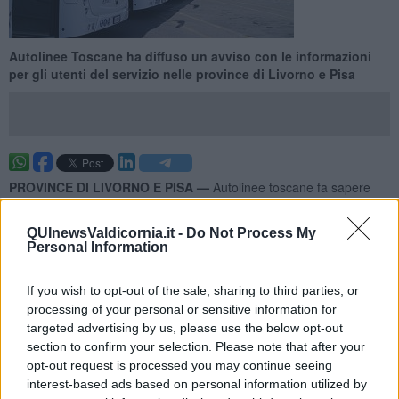
Autolinee Toscane ha diffuso un avviso con le informazioni
per gli utenti del servizio nelle province di Livorno e Pisa
PROVINCE DI LIVORNO E PISA —
Autolinee toscane fa sapere
che sabato 13 e lunedì 15 Settembre 2025 sono stati proclamati tre
scioperi distinti, rispettivamente per le province di
Livorno, Pisa
e
QUInewsValdicornia.it -
Do Not Process My
Firenze, Prato e Pistoia.
Personal Information
Sabato 13 Settembre
2025 è stato proclamato uno sciopero di 8
If you wish to opt-out of the sale, sharing to third parties, or
ore da parte di USB Unione Sindacale di Base per la
provincia di
processing of your personal or sensitive information for
Livorno. Lo sciopero si terrà dalle 16 alle 24.
targeted advertising by us, please use the below opt-out
section to confirm your selection. Please note that after your
opt-out request is processed you may continue seeing
interest-based ads based on personal information utilized by