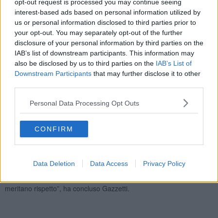
opt-out request is processed you may continue seeing
interest-based ads based on personal information utilized by
us or personal information disclosed to third parties prior to
your opt-out. You may separately opt-out of the further
"Un comportamento politicamente inaccettabile e sconcertante, -
disclosure of your personal information by third parties on the
ha commentato Gazzetti - che
lascia nel limbo un settore
IAB’s list of downstream participants. This information may
strategico
. Ancora più grave è il fatto che per avere il parere della
also be disclosed by us to third parties on the
IAB’s List of
Commissione del Senato
si dovrà attendere addirittura
Downstream Participants
that may further disclose it to other
settembre
. È questa l'attenzione che il centrodestra riserva alla
third parties.
portualità? È questa la cura con la quale il governo Meloni segue il
settore?"
Personal Data Processing Opt Outs
"Dopo il parere espresso dalla Commissione alla Camera ci si
attendeva che il Senato si pronunciasse in tempi rapidi ed invece
non è stato così, i presidenti in pectore come Davide Gariglio
CONFIRM
restano nel limbo. Il centrodestra ha, evidentemente, altre priorità e
tra queste non c'è la portualità. Oltre al Pd e al centrosinistra
adesso devono far sentire la loro voce anche i parlamentari e gli
Data Deletion
Data Access
Privacy Policy
esponenti regionali e locali delle forze che sostengono il governo
Meloni. I lavoratori e le imprese portuali d’Italia e della Toscana
meritano rispetto”, ha concluso Gazzetti.