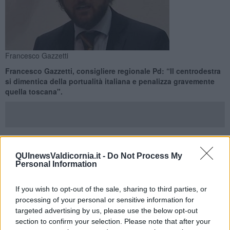
Francesco Gazzetti
Francesco Gazzetti, consigliere regionale Pd: “Il centrodestra
si dimentica della portualità italiana e penalizza gravemente
quella toscana".
ROMA —
“Il centrodestra si dimentica della portualità italiana e
QUInewsValdicornia.it -
Do Not Process My
Personal Information
penalizza, gravemente, quella toscana. In Senato è saltata, infatti,
la seduta della Commissione che doveva esprimersi sulle nomine
dei presidenti delle Autorità Portuali, tra cui quella di Livorno e
If you wish to opt-out of the sale, sharing to third parties, or
Piombino".
processing of your personal or sensitive information for
targeted advertising by us, please use the below opt-out
Lo ha dichiarato in una nota
Francesco Gazzetti,
responsabile
section to confirm your selection. Please note that after your
infrastrutture Pd Toscana e consigliere regionale.