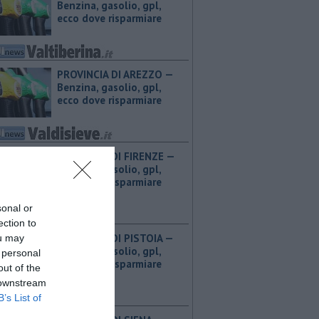
Benzina, gasolio, gpl,
ecco dove risparmiare
PROVINCIA DI AREZZO — ​
Benzina, gasolio, gpl,
ecco dove risparmiare
PROVINCIA DI FIRENZE — ​
Benzina, gasolio, gpl,
ecco dove risparmiare
sonal or
ection to
PROVINCIA DI PISTOIA — ​
ou may
Benzina, gasolio, gpl,
 personal
ecco dove risparmiare
out of the
 downstream
B’s List of