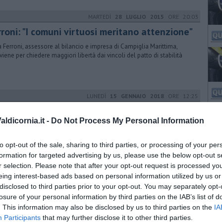
MARTEDÌ
28 LUGLIO 2015
ORE 20:03
roni: "I comuni virtuosi meritano attenzione"
a Ferroni, assessore al bilancio e impresa di Campiglia Marittima,
rviene per chiedere maggiori libertà dai vincoli del patto di stabilità
LUNEDÌ
15 GENNAIO 2018
ORE 12:25
nifiche e lavoro, avanti insieme o frana
tto"
ldicornia.it -
Do Not Process My Personal Information
idio davanti al Comune, poi tutti davanti Palazzo Appiani dove era in
to opt-out of the sale, sharing to third parties, or processing of your per
o il summit sulle bonifiche del Sin. Chiesti tempi certi e lavoro
formation for targeted advertising by us, please use the below opt-out s
r selection. Please note that after your opt-out request is processed y
GIOVEDÌ
25 MAGGIO 2017
ORE 16:31
eing interest-based ads based on personal information utilized by us or
disclosed to third parties prior to your opt-out. You may separately opt-
gliando di metà mandato per la giunta
losure of your personal information by third parties on the IAB’s list of
liani
. This information may also be disclosed by us to third parties on the
IA
stop di metà mandato per Amministrazione e Partito Democratico che
Participants
that may further disclose it to other third parties.