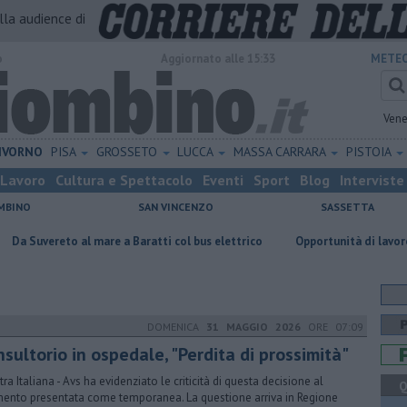
alla audience di
o
Aggiornato alle 15:33
METEO
Vene
IVORNO
PISA
GROSSETO
LUCCA
MASSA CARRARA
PISTOIA
Lavoro
Cultura e Spettacolo
Eventi
Sport
Blog
Interviste
MBINO
SAN VINCENZO
SASSETTA
l mare a Baratti col bus elettrico
Opportunità di lavoro per farmacist
DOMENICA
31 MAGGIO 2026
ORE 07:09
sultorio in ospedale, "Perdita di prossimità"
tra Italiana - Avs ha evidenziato le criticità di questa decisione al
Q
nto presentata come temporanea. La questione arriva in Regione