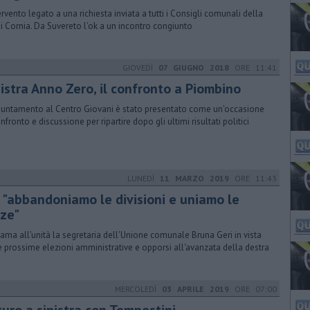
tervento legato a una richiesta inviata a tutti i Consigli comunali della
di Cornia. Da Suvereto l'ok a un incontro congiunto
GIOVEDÌ
07 GIUGNO 2018
ORE 11:41
nistra Anno Zero, il confronto a Piombino
puntamento al Centro Giovani è stato presentato come un'occasione
nfronto e discussione per ripartire dopo gli ultimi risultati politici
LUNEDÌ
11 MARZO 2019
ORE 11:43
, "abbandoniamo le divisioni e uniamo le
rze"
iama all'unità la segretaria dell'Unione comunale Bruna Geri in vista
e prossime elezioni amministrative e opporsi all'avanzata della destra
MERCOLEDÌ
03 APRILE 2019
ORE 07:00