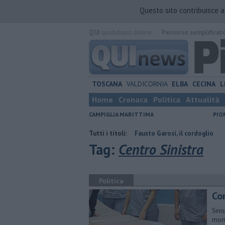
Questo sito contribuisce 
QUI
quotidiano online.
Percorso semplificat
TOSCANA
VALDICORNIA
ELBA
CECINA
L
Home
Cronaca
Politica
Attualità
CAMPIGLIA MARITTIMA
PIO
ontraria
Addio al dottor Fausto Garosi, il cordoglio
Tutti i titoli:
Da Suvereto a
Tag:
Centro Sinistra
Politica
Con
Sinis
mome