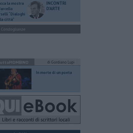
INCONTRI
ucca la mostra
D'ARTE
Marcello
selli “Dialoghi
la città"
Condoglianze
uttoPIOMBINO
di Gordiano Lupi
In morte di un poeta