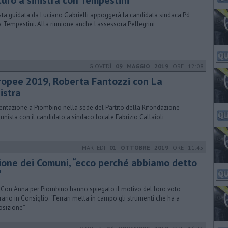
turo a sinistra con Tempestini
ista guidata da Luciano Gabrielli appoggerà la candidata sindaca Pd
 Tempestini. Alla riunione anche l'assessora Pellegrini
GIOVEDÌ
09 MAGGIO 2019
ORE 12:08
ropee 2019, Roberta Fantozzi con La
istra
entazione a Piombino nella sede del Partito della Rifondazione
nista con il candidato a sindaco locale Fabrizio Callaioli
MARTEDÌ
01 OTTOBRE 2019
ORE 11:45
ione dei Comuni, “ecco perché abbiamo detto
”
 Con Anna per Piombino hanno spiegato il motivo del loro voto
rario in Consiglio. “Ferrari metta in campo gli strumenti che ha a
osizione”