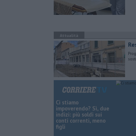
Attualità
Res
Prog
sost
Ci stiamo
impoverendo? Sì, due
indizi: più soldi sui
conti correnti, meno
figli