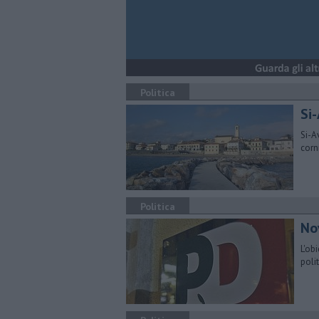
Politica
Si-
Si-A
corn
Politica
Nov
L'obi
poli