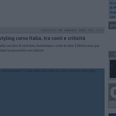
A L
di 
Scar
con 
QUI
MERCOLEDÌ
06 MAGGIO 2026
ORE 13:56
tyling corso Italia, tra costi e criticità
etto vecchio di vent'anni. Aumentano i costi di oltre 120mila euro per
ituire le passerelle non idonee
T