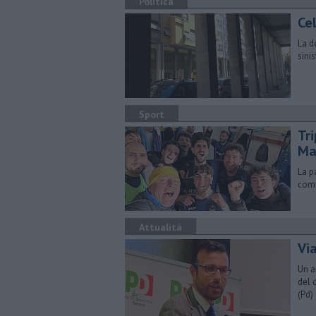
Politica
Ce
La d
sini
Sport
Tri
Ma
La p
comm
Attualità
Via
Un a
del 
(Pd)