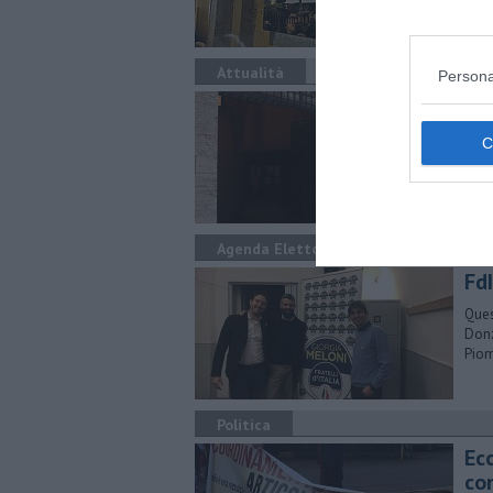
si r
idee
Attualità
Persona
Bo
In C
sull
Agenda Elettorale
Fd
Ques
Donz
Pio
Politica
Ec
con