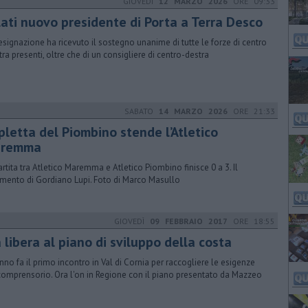
GIOVEDÌ
12 MARZO 2026
ORE 09:33
lati nuovo presidente di Porta a Terra Desco
esignazione ha ricevuto il sostegno unanime di tutte le forze di centro
stra presenti, oltre che di un consigliere di centro-destra
SABATO
14 MARZO 2026
ORE 21:33
pletta del Piombino stende l’Atletico
remma
artita tra Atletico Maremma e Atletico Piombino finisce 0 a 3. Il
ento di Gordiano Lupi. Foto di Marco Masullo
GIOVEDÌ
09 FEBBRAIO 2017
ORE 18:55
 libera al piano di sviluppo della costa
nno fa il primo incontro in Val di Cornia per raccogliere le esigenze
comprensorio. Ora l'on in Regione con il piano presentato da Mazzeo