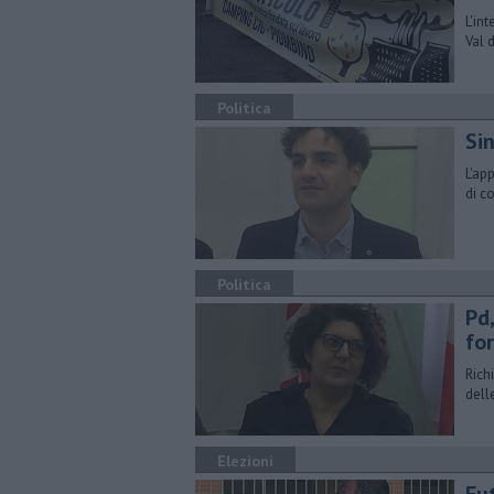
L'in
Val 
Politica
Si
L'ap
di co
Politica
Pd
fo
Rich
dell
Elezioni