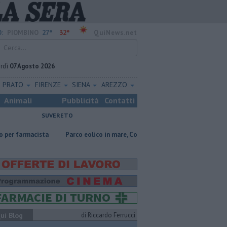
27°
32°
:
PIOMBINO
QuiNews.net
rdì
07 Agosto 2026
PRATO
FIRENZE
SIENA
AREZZO
Animali
Pubblicità
Contatti
SUVERETO
a
Parco eolico in mare, Confagricoltura contraria
Addio al dottor
ui Blog
di Riccardo Ferrucci