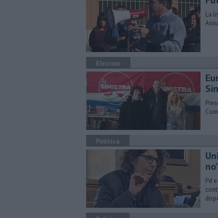
Fu
La l
Anna
Elezioni
Eu
Sin
Pres
Comu
Politica
Un
no
Pd e
cont
disp