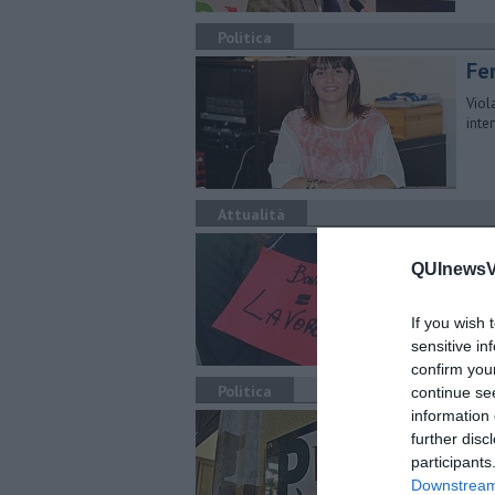
Politica
Fer
Viol
inte
Attualità
"Bo
tu
QUInewsVa
Pres
If you wish 
cors
sensitive in
confirm you
Politica
continue se
information 
Ta
further disc
Giu
participants
Pit 
Downstream 