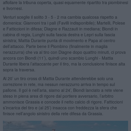
affollare la tribuna coperta, quasi equamente ripartito tra piombinesi
e livornesi.
Venturi sceglie il solito 3 - 5 - 2 ma cambia qualcosa rispetto a
domenica: Giannoni tra i pali (Favilli indisponibile); Martelli, Polese
e Fatticcioni in difesa; Diagne e Razzauti in mediana; Biondi in
cabina di regia, Lunghi sulla fascia destra e Lepri sulla fascia
sinistra; Mattia Durante punta di movimento e Papa al centro
dell’attacco. Parte bene il Piombino (finalmente in maglia
nerazzurra) che va al tiro con Diagne dopo quattro minuti, ci prova
ancora con Biondi (11’), quindi uno scambio Lunghi - Mattia
Durante libera l’attaccante per il tiro, ma la conclusione finisce alta
sopra la traversa.
Al 20’ un tiro cross di Mattia Durante attenderebbe solo una
correzione in rete, ma nessun nerazzurro arriva in tempo sul
pallone. Il gol è nell’aria, siamo al 24’, Biondi lanciato a rete viene
steso in piena area di rigore dal portiere avversario, l’arbitro
ammonisce Grassia e concede il netto calcio di rigore. Fatticcioni
s’incarica del tiro e (al 25’) insacca con freddezza la sfera che
finisce nell’angolo sinistro della rete difesa da Grassia.