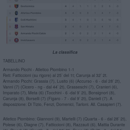
La classifica
TABELLINO
Armando Picchi - Atletico Piombino 1-1
Reti: Fatticcioni (su rigore) al 25’ del 1t; Carunja al 32’ 2t.
Armando Picchi: Grassia (7), Lusito (6) (Accurso - 6 - dal 28’ 2t),
Vanni (7) (Cicero - ng - dal 44’ 2t), Grasseschi (7), Cranieri (6),
Imparato (7), Meta (6) (Tocchini - 6 -dal 9’ 2t), Bonsignori (8),
Carunja (8), Borselli (7) (Figaro - 7 - dal 9’ 2t), Danieli (7). A
disposizione: Di Tizio, Fenzi, Domenici, Tarloni. All. Casapieri (7).
Atletico Piombino: Giannoni (9), Martelli (7) (Quarta - 6 - dal 28’ 2t),
Polese (6), Diagne (7), Fatticcioni (8), Razzauti (6), Mattia Durante