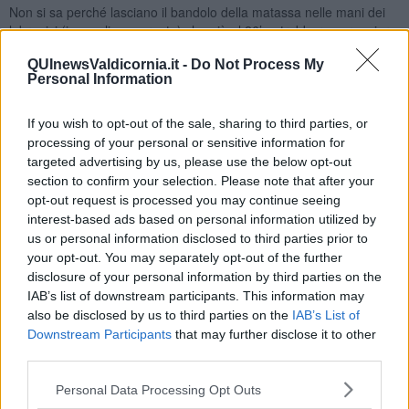
Non si sa perché lasciano il bandolo della matassa nelle mani dei
labronici (in maglia amaranto) che già al 26’ potrebbero pareggiare
con un insidioso tiro cross di Danieli. Biondi prova ad alleggerire la
QUInewsValdicornia.it -
Do Not Process My
pressione con un tiro dalla media distanza che finisce alto (29’), ma
Personal Information
è ancora il Picchi (34’) a rendersi pericoloso con due tiri di Carunja
e Meta neutralizzati da altrettante grandi parate di Giannoni. Il
portiere nerazzurro sarà il migliore in campo, sostituendo più che
If you wish to opt-out of the sale, sharing to third parties, or
degnamente l’indisponibile Favilli, producendosi al 45’ in un altro
processing of your personal or sensitive information for
ottimo intervento risolutivo.
targeted advertising by us, please use the below opt-out
section to confirm your selection. Please note that after your
Il primo tempo termina con un contropiede del Piombino impostato
opt-out request is processed you may continue seeing
dal sempre valido Biondi e rifinito con un tiro di Mattia Durante,
interest-based ads based on personal information utilized by
parato da Grassia.
us or personal information disclosed to third parties prior to
Nel secondo tempo ci si aspetterebbe di rivedere il Piombino dei
your opt-out. You may separately opt-out of the further
primi 25’, invece la musica non cambia e la sgroppata di Lepri (tra i
disclosure of your personal information by third parties on the
migliori, come sempre) sulla fascia sinistra che si conclude con un
IAB’s list of downstream participants. This information may
tiro alto sulla traversa è solo un fuoco di paglia. Al 9’ il Picchi opera
also be disclosed by us to third parties on the
IAB’s List of
due sostituzioni: Meta e Borselli lasciano il posto a Tocchini e
Downstream Participants
that may further disclose it to other
Figaro, mosse azzeccate per dar respiro alla squadra e inserire
third parties.
forze nuove.
Venturi, invece, attende troppo per cambiare, anche se la
Personal Data Processing Opt Outs
stanchezza sul campo affiora in qualche giocatore che ha dato