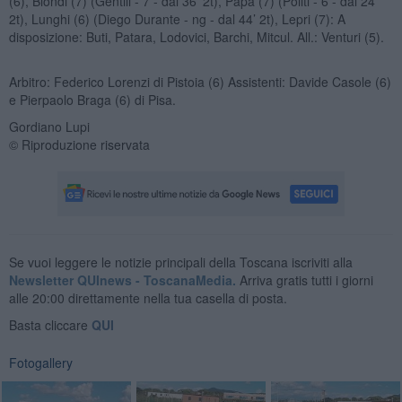
(6), Biondi (7) (Gentili - 7 - dal 36’ 2t), Papa (7) (Politi - 6 - dal 24’
2t), Lunghi (6) (Diego Durante - ng - dal 44’ 2t), Lepri (7): A
disposizione: Buti, Patara, Lodovici, Barchi, Mitcul. All.: Venturi (5).
Arbitro: Federico Lorenzi di Pistoia (6) Assistenti: Davide Casole (6)
e Pierpaolo Braga (6) di Pisa.
Gordiano Lupi
© Riproduzione riservata
Se vuoi leggere le notizie principali della Toscana iscriviti alla
Newsletter QUInews - ToscanaMedia.
Arriva gratis tutti i giorni
alle 20:00 direttamente nella tua casella di posta.
Basta cliccare
QUI
Fotogallery