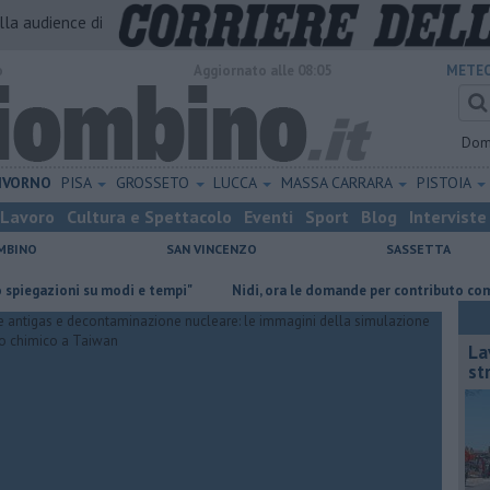
alla audience di
o
Aggiornato alle 08:05
METEO
Dom
IVORNO
PISA
GROSSETO
LUCCA
MASSA CARRARA
PISTOIA
Lavoro
Cultura e Spettacolo
Eventi
Sport
Blog
Interviste
MBINO
SAN VINCENZO
SASSETTA
zioni su modi e tempi"
Nidi, ora le domande per contributo comunale
Lav
st