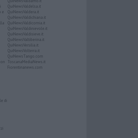
QuiNewsValdarno.it
i
QuiNewsValdelsa.it
o e
QuiNewsValdera.it
QuiNewsValdichiana.it
lla
QuiNewsValdicornia.it
QuiNewsValdinievole.it
QuiNewsValdisieve.it
QuiNewsValtiberina.it
QuiNewsVersilia.it
QuiNewsVolterra.it
QuiNewsTango.com
Don
ToscanaMediaNews.it
Fiorentinanews.com
le di
zzi