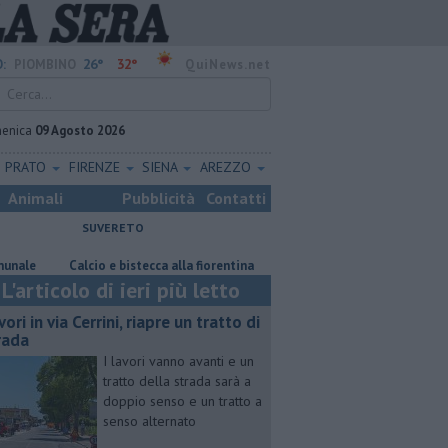
26°
32°
:
PIOMBINO
QuiNews.net
enica
09 Agosto 2026
PRATO
FIRENZE
SIENA
AREZZO
Animali
Pubblicità
Contatti
SUVERETO
Calcio e bistecca alla fiorentina
​Tutte le offerte di lavoro in provi
L'articolo di ieri più letto
ori in via Cerrini, riapre un tratto di
rada
I lavori vanno avanti e un
tratto della strada sarà a
doppio senso e un tratto a
senso alternato