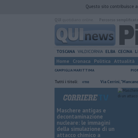
Questo sito contribuisce 
QUI
quotidiano online.
Percorso semplificat
TOSCANA
VALDICORNIA
ELBA
CECINA
L
Home
Cronaca
Politica
Attualità
CAMPIGLIA MARITTIMA
PIO
le offerte di lavoro in provincia di Livorno
Tutti i titoli:
Via Cerrini, "Mancano spiega
Maschere antigas e
decontaminazione
nucleare: le immagini
della simulazione di un
attacco chimico a