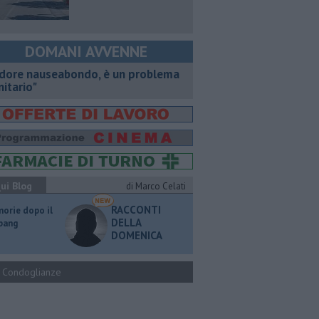
DOMANI AVVENNE
dore nauseabondo, è un problema
nitario"
ui Blog
di Marco Celati
RACCONTI
orie dopo il
DELLA
 bang
DOMENICA
Condoglianze