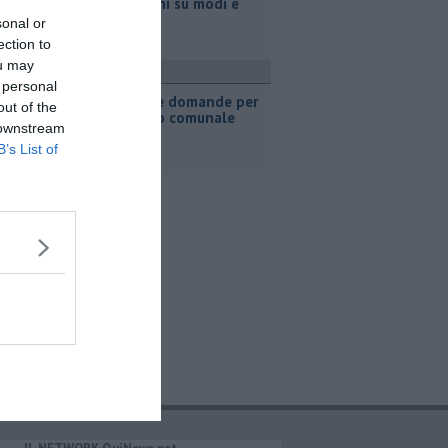
spiegazioni su modi e
tempi"
sonal or
ection to
ou may
ttualità
 personal
Nidi, ora le domande per
out of the
contributo comunale
 downstream
B’s List of