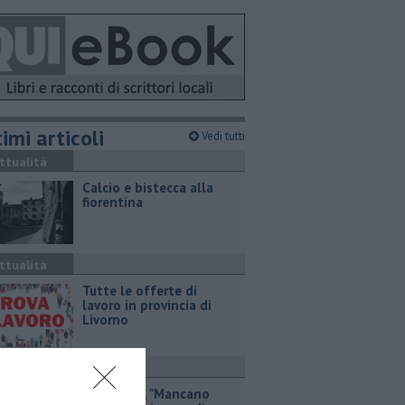
imi articoli
Vedi tutti
ttualità
Calcio e bistecca alla
fiorentina
ttualità
​Tutte le offerte di
lavoro in provincia di
Livorno
olitica
Via Cerrini, "Mancano