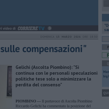
"O
sa
DOMENICA
15 MARZO 2026
ORE 18:30
a sulle compensazioni"
Q
Gelichi (Ascolta Piombino): "Si
continua con le personali speculazioni
Mem
big
politiche tese solo a minimizzare la
perdita del consenso"
QUI
PIOMBINO —
Il portavoce di Ascolta Piombino
Riccardo Gelichi ha commentato la posizione del