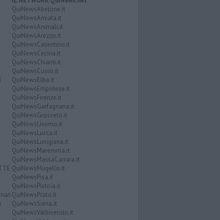
IL NETWORK QuiNews.net
QuiNewsAbetone.it
QuiNewsAmiata.it
QuiNewsAnimali.it
QuiNewsArezzo.it
QuiNewsCasentino.it
QuiNewsCecina.it
QuiNewsChianti.it
QuiNewsCuoio.it
i
QuiNewsElba.it
QuiNewsEmpolese.it
QuiNewsFirenze.it
QuiNewsGarfagnana.it
QuiNewsGrosseto.it
QuiNewsLivorno.it
QuiNewsLucca.it
QuiNewsLunigiana.it
QuiNewsMaremma.it
QuiNewsMassaCarrara.it
ATTE
QuiNewsMugello.it
QuiNewsPisa.it
QuiNewsPistoia.it
nari
QuiNewsPrato.it
a
QuiNewsSiena.it
QuiNewsValbisenzio.it