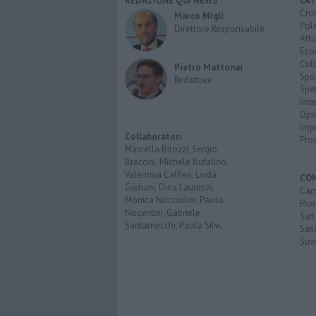
REDAZIONE QUI NEWS
CAT
Cro
Marco Migli
Poli
Direttore Responsabile
Attu
Eco
Cult
Pietro Mattonai
Spo
Redattore
Spet
Inte
Opi
Imp
Collaboratori
Pro
Marcella Bitozzi, Sergio
Braccini, Michele Bufalino,
Valentina Caffieri, Linda
CO
Giuliani, Dina Laurenzi,
Cam
Monica Nocciolini, Paolo
Pio
Nocentini, Gabriele
San
Santarnecchi, Paola Silvi.
Sas
Suv