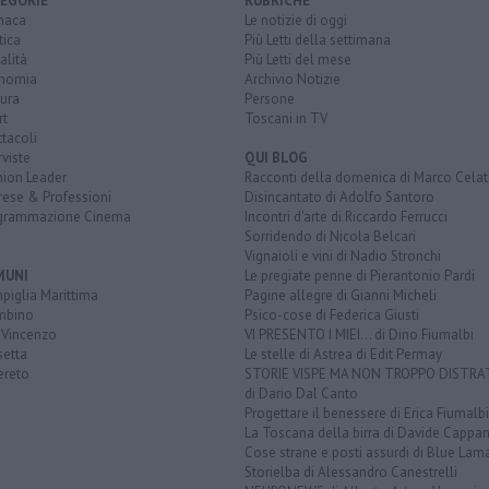
EGORIE
RUBRICHE
naca
Le notizie di oggi
tica
Più Letti della settimana
alità
Più Letti del mese
nomia
Archivio Notizie
ura
Persone
rt
Toscani in TV
tacoli
rviste
QUI BLOG
nion Leader
Racconti della domenica di Marco Celat
rese & Professioni
Disincantato di Adolfo Santoro
grammazione Cinema
Incontri d'arte di Riccardo Ferrucci
Sorridendo di Nicola Belcari
Vignaioli e vini di Nadio Stronchi
MUNI
Le pregiate penne di Pierantonio Pardi
piglia Marittima
Pagine allegre di Gianni Micheli
mbino
Psico-cose di Federica Giusti
 Vincenzo
VI PRESENTO I MIEI... di Dino Fiumalbi
setta
Le stelle di Astrea di Edit Permay
ereto
STORIE VISPE MA NON TROPPO DISTR
di Dario Dal Canto
Progettare il benessere di Erica Fiumalbi
La Toscana della birra di Davide Cappan
Cose strane e posti assurdi di Blue Lam
Storielba di Alessandro Canestrelli