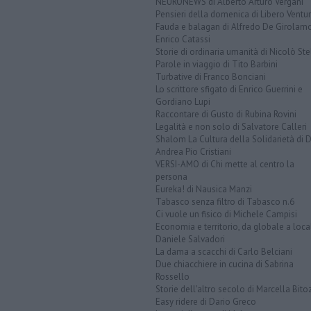
NEURONEWS di Alberto Arturo Vergani
Pensieri della domenica di Libero Ventur
Fauda e balagan di Alfredo De Girolam
Enrico Catassi
Storie di ordinaria umanità di Nicolò Ste
Parole in viaggio di Tito Barbini
Turbative di Franco Bonciani
Lo scrittore sfigato di Enrico Guerrini e
Gordiano Lupi
Raccontare di Gusto di Rubina Rovini
Legalità e non solo di Salvatore Calleri
Shalom La Cultura della Solidarietà di 
Andrea Pio Cristiani
VERSI-AMO di Chi mette al centro la
persona
Eureka! di Nausica Manzi
Tabasco senza filtro di Tabasco n.6
Ci vuole un fisico di Michele Campisi
Economia e territorio, da globale a loca
Daniele Salvadori
La dama a scacchi di Carlo Belciani
Due chiacchiere in cucina di Sabrina
Rossello
Storie dell'altro secolo di Marcella Bito
Easy ridere di Dario Greco