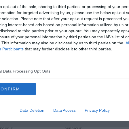
to opt-out of the sale, sharing to third parties, or processing of your per
formation for targeted advertising by us, please use the below opt-out s
r selection. Please note that after your opt-out request is processed y
A
eing interest-based ads based on personal information utilized by us or
disclosed to third parties prior to your opt-out. You may separately opt-
oscana iscriviti alla
Newsletter QUInews - ToscanaMedia.
losure of your personal information by third parties on the IAB’s list of
amente nella tua casella di posta.
. This information may also be disclosed by us to third parties on the
IA
Participants
that may further disclose it to other third parties.
sulla proroga"
l Data Processing Opt Outs
proroga"
scontro
CONFIRM
re
Data Deletion
Data Access
Privacy Policy