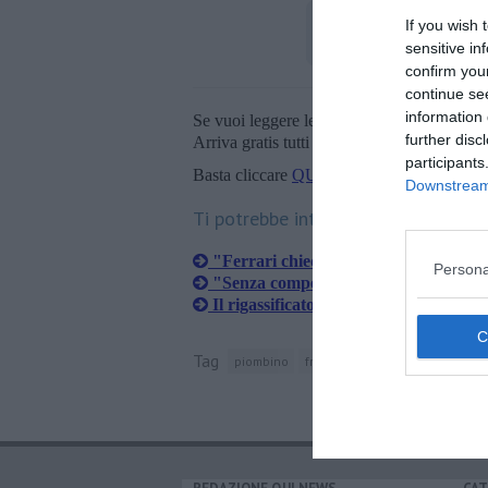
If you wish 
sensitive in
confirm you
continue se
information 
Se vuoi leggere le notizie principali della T
further disc
Arriva gratis tutti i giorni alle 20:00 dirett
participants
Basta cliccare
QUI
Downstream 
Ti potrebbe interessare anche:
"Ferrari chieda di cancellare comma 
Persona
"Senza compensazioni non firmo la 
Il rigassificatore resta a Piombino, è 
Tag
piombino
francesco ferrari
rigassificato