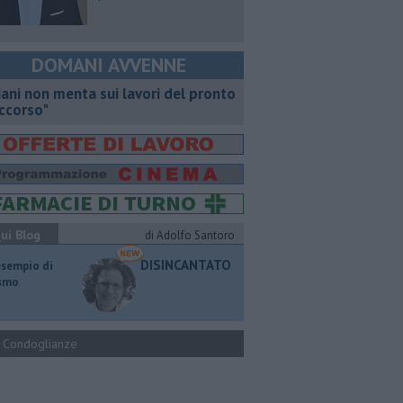
DOMANI AVVENNE
iani non menta sui lavori del pronto
ccorso"
ui Blog
di Adolfo Santoro
DISINCANTATO
esempio di
ismo
Condoglianze