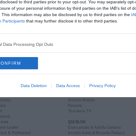
ora maltempo
disclosed to third parties prior to your opt-out. You may separately opt-
losure of your personal information by third parties on the IAB’s list of
giorni
. This information may also be disclosed by us to third parties on the
IA
Participants
that may further disclose it to other third parties.
A
l Data Processing Opt Outs
CONFIRM
EGORIE
RUBRICHE
naca
Le notizie di oggi
Data Deletion
Data Access
Privacy Policy
tica
Più Letti della settimana
alità
Più Letti del mese
nomia
Archivio Notizie
ura
Persone
rt
Toscani in TV
tacoli
rviste
QUI BLOG
nion Leader
Disincantato di Adolfo Santoro
rese & Professioni
Incontri d'arte di Riccardo Ferrucci