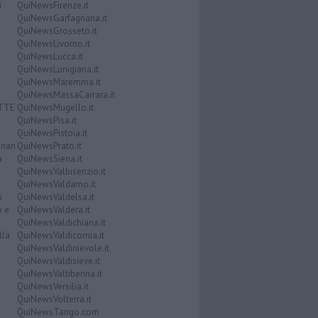
i
QuiNewsFirenze.it
QuiNewsGarfagnana.it
QuiNewsGrosseto.it
QuiNewsLivorno.it
QuiNewsLucca.it
QuiNewsLunigiana.it
QuiNewsMaremma.it
QuiNewsMassaCarrara.it
ATTE
QuiNewsMugello.it
QuiNewsPisa.it
QuiNewsPistoia.it
nari
QuiNewsPrato.it
a
QuiNewsSiena.it
QuiNewsValbisenzio.it
QuiNewsValdarno.it
i
QuiNewsValdelsa.it
o e
QuiNewsValdera.it
QuiNewsValdichiana.it
lla
QuiNewsValdicornia.it
QuiNewsValdinievole.it
QuiNewsValdisieve.it
QuiNewsValtiberina.it
QuiNewsVersilia.it
QuiNewsVolterra.it
QuiNewsTango.com