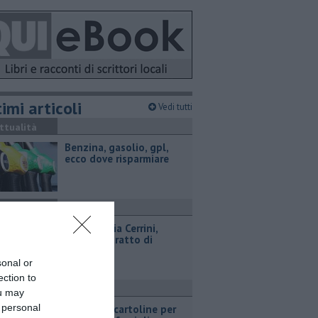
imi articoli
Vedi tutti
ttualità
​Benzina, gasolio, gpl,
ecco dove risparmiare
ttualità
Lavori in via Cerrini,
riapre un tratto di
strada
sonal or
ection to
ttualità
ou may
 personal
Ventimila cartoline per