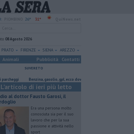
26°
31°
:
PIOMBINO
QuiNews.net
ato
08 Agosto 2026
PRATO
FIRENZE
SIENA
AREZZO
Animali
Pubblicità
Contatti
SUVERETO
eggi
​Benzina, gasolio, gpl, ecco dove risparmiare
Lavori in via Cerr
L'articolo di ieri più letto
dio al dottor Fausto Garosi, il
rdoglio
Era una persona molto
conosciuta sia per il suo
lavoro che per la sua
passione e attività nello
sport