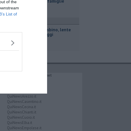
bambini e famiglie
out of the
 downstream
B’s List of
ttualità
Porto Piombino, lente
sui parcheggi
IL NETWORK QuiNews.net
QuiNewsAbetone.it
QuiNewsAmiata.it
QuiNewsAnimali.it
QuiNewsArezzo.it
QuiNewsCasentino.it
QuiNewsCecina.it
QuiNewsChianti.it
QuiNewsCuoio.it
QuiNewsElba.it
QuiNewsEmpolese.it