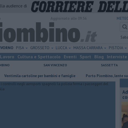
alla audience di
o
Aggiornato alle 09:56
METEO
Sab
IVORNO
PISA
GROSSETO
LUCCA
MASSA CARRARA
PISTOIA
Lavoro
Cultura e Spettacolo
Eventi
Sport
Blog
Interviste
MBINO
SAN VINCENZO
SASSETTA
imila cartoline per bambini e famiglie
Porto Piombino, lente sui parch
Ad
co