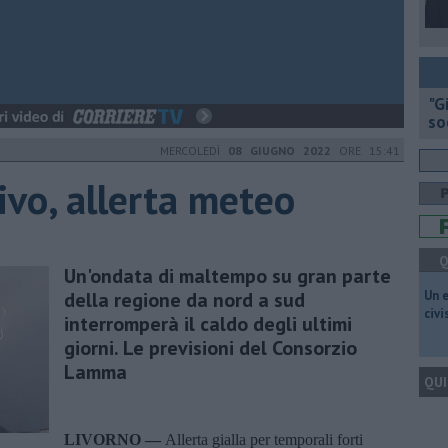
"G
so
MERCOLEDÌ
08 GIUGNO 2022
ORE 15:41
ivo, allerta meteo
Q
Un'ondata di maltempo su gran parte
della regione da nord a sud
​Un 
civ
interromperà il caldo degli ultimi
giorni. Le previsioni del Consorzio
Lamma
QUI
LIVORNO —
Allerta gialla per temporali forti