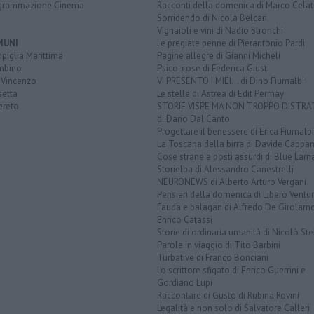
grammazione Cinema
Racconti della domenica di Marco Celat
Sorridendo di Nicola Belcari
Vignaioli e vini di Nadio Stronchi
MUNI
Le pregiate penne di Pierantonio Pardi
piglia Marittima
Pagine allegre di Gianni Micheli
mbino
Psico-cose di Federica Giusti
 Vincenzo
VI PRESENTO I MIEI... di Dino Fiumalbi
setta
Le stelle di Astrea di Edit Permay
ereto
STORIE VISPE MA NON TROPPO DISTR
di Dario Dal Canto
Progettare il benessere di Erica Fiumalbi
La Toscana della birra di Davide Cappan
Cose strane e posti assurdi di Blue Lam
Storielba di Alessandro Canestrelli
NEURONEWS di Alberto Arturo Vergani
Pensieri della domenica di Libero Ventur
Fauda e balagan di Alfredo De Girolam
Enrico Catassi
Storie di ordinaria umanità di Nicolò Ste
Parole in viaggio di Tito Barbini
Turbative di Franco Bonciani
Lo scrittore sfigato di Enrico Guerrini e
Gordiano Lupi
Raccontare di Gusto di Rubina Rovini
Legalità e non solo di Salvatore Calleri