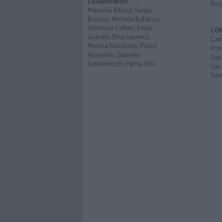
Collaboratori
Pro
Marcella Bitozzi, Sergio
Braccini, Michele Bufalino,
Valentina Caffieri, Linda
CO
Giuliani, Dina Laurenzi,
Cam
Monica Nocciolini, Paolo
Pio
Nocentini, Gabriele
San
Santarnecchi, Paola Silvi.
Sas
Suv