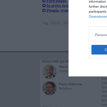
Forti piogge, temporali e vento, anc
information 
In arrivo forte vento e mareggiate
further disc
Pioggia, vento e mare mosso per due 
participants
Downstream 
Tag
livorno
consorzio lamma
toscana
Persona
REDAZIONE QUI NEWS
CAT
Cro
Marco Migli
Poli
Direttore Responsabile
Attu
Eco
Cult
Pietro Mattonai
Spo
Redattore
Spet
Inte
Opi
Imp