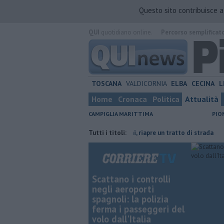
Questo sito contribuisce 
QUI
quotidiano online.
Percorso semplificat
TOSCANA
VALDICORNIA
ELBA
CECINA
L
Home
Cronaca
Politica
Attualità
CAMPIGLIA MARITTIMA
PIO
ove risparmiare
Lavori in via Cerrini, riapre un tratto di strada
Tutti i titoli:
Vent
Scattano i controlli
negli aeroporti
spagnoli: la polizia
ferma i passeggeri del
volo dall'Italia