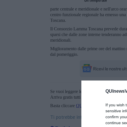
Un temporale
parte centrale e meridionale e nell'arco ora
centro funzionale regionale ha emesso una al
Toscana.
Il Consorzio Lamma Toscana prevede durante
sparsi che dalle zone interne tenderanno ad
meridionali.
Miglioramento dalle prime ore del mattino m
dal pomeriggio.
QUInewsVa
Se vuoi leggere le notizie principali della T
Arriva gratis tutti i giorni alle 20:00 dirett
If you wish 
Basta cliccare
QUI
sensitive in
Ti potrebbe interessare anche:
confirm you
continue se