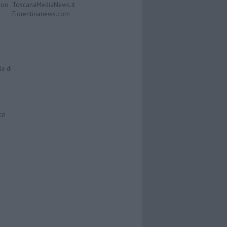
Don
ToscanaMediaNews.it
Fiorentinanews.com
le di
zzi