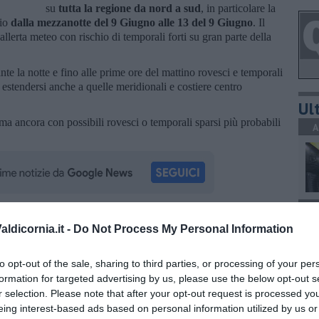
su
tutta la regione da nord a sud
, in particolare la
rio
dalla mezzanotte del 9 Giugno alle 13 del 9 Giugno
. Il
lerta meteo con rischio di temporali forti su gran parte della
 la notte e fino alle prime ore del mattino rovesci e temporali
 estendersi anche a quelle meridionali e costiere centro
Ult
a ancora con possibili rovesci o temporali sparsi più probabili
A
A
ldicornia.it -
Do Not Process My Personal Information
oscana iscriviti alla
Newsletter QUInews - ToscanaMedia.
amente nella tua casella di posta.
to opt-out of the sale, sharing to third parties, or processing of your per
formation for targeted advertising by us, please use the below opt-out s
A
r selection. Please note that after your opt-out request is processed y
eing interest-based ads based on personal information utilized by us or