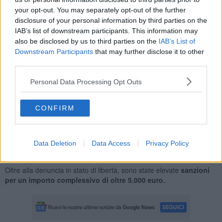
your opt-out. You may separately opt-out of the further
disclosure of your personal information by third parties on the
IAB’s list of downstream participants. This information may
I carabinieri hanno rilevato infatti che i gestori della attività
also be disclosed by us to third parties on the
IAB’s List of
sottoposte a controllo, nello specifico
un bar ed un panificio,
non
Downstream Participants
that may further disclose it to other
avrebbero adempiuto
all’obbligo di legge di formare
third parties.
adeguatamente il personale dipendente in materia di salute e
sicurezza sul lavoro,
in particolare, non avendo predisposto il
Personal Data Processing Opt Outs
servizio di gestione delle emergenze sui luoghi di lavoro,
contravvenendo all’obbligo di formare e poi designare i lavoratori
CONFIRM
incaricati di attuare le operazioni emergenza
in caso di pericolo
grave ed immediato, come ad esempio in caso di incendio.
È stata anche contestata la presenza di
dispositivi di controllo
Data Deletion
Data Access
Privacy Policy
dei lavoratori
non in linea con le disposizioni dello Statuto dei
lavoratori.
Oltre alla denuncia in stato di libertà, sono state elevate
sanzioni
per un importo complessivo di oltre 5.000 euro.