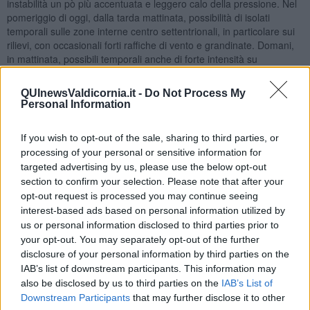
instabilità un pò più accentuata e leggero calo della pressione. Nel
pomeriggio di oggi, dalla tarda mattinata, possibilità di isolati
temporali sulle zone interne centro settentrionali, in particolare sui
rilievi, con occasionali forti raffiche di vento e grandinate. Domani,
in mattinata, possibili temporali anche di forte intensità su
Arcipelago e costa settentrionale, successivamente più probabili e
frequenti sulle zone interne del centro nord della regione. Ancora
QUInewsValdicornia.it -
Do Not Process My
possibilità di forti colpi di vento e grandinate.
Personal Information
Saranno possibili anche forti raffiche di vento e grandinate. Sulle
If you wish to opt-out of the sale, sharing to third parties, or
zone costiere i fenomeni più intensi hanno maggiori probabilità di
processing of your personal or sensitive information for
verificarsi nella mattinata di domani, mercoledì 31 Agosto.
targeted advertising by us, please use the below opt-out
section to confirm your selection. Please note that after your
opt-out request is processed you may continue seeing
Qui di seguito ricordiamo i consigli della Protezione civile:
interest-based ads based on personal information utilized by
In caso di avvisi di criticità o di allerte meteo, si consiglia di alzare il
us or personal information disclosed to third parties prior to
livello della normale prudenza e di seguire le indicazioni fornite
your opt-out. You may separately opt-out of the further
dalla Protezione civile del Comune, i canali informativi sulla viabilità
disclosure of your personal information by third parties on the
e l’evoluzione delle condizioni meteo tramite radio, TV, siti web
IAB’s list of downstream participants. This information may
istituzionali, e di osservare i seguenti accorgimenti.
also be disclosed by us to third parties on the
IAB’s List of
Downstream Participants
that may further disclose it to other
Come comportarsi in caso di forti piogge