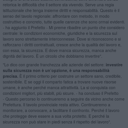
retorica le difficoltà che il settore sta vivendo. Serve una regia
istituzionale che tenga insieme diritti e responsabilità. Questo è il
senso del tavolo regionale: affrontare con metodo, in modo
costruttivo e concreto, tutte quelle carenze che sono ormai evidenti.
- ha aggiunto il Prefetto - Mi preme ribadire un punto che considero
centrale: le condizioni economiche, giuridiche e la sicurezza sul
lavoro sono strettamente interconnesse. Dove si riconoscono e si
rafforzano i diritti contrattuali, cresce anche la qualità del lavoro e,
con essa, la sicurezza. E dove manca sicurezza, manca anche
dignità del lavoro. È un circolo che dobbiamo invertire".
"Lo dico con grande franchezza alle aziende del settore:
investire
sulla sicurezza non è un’opzione, è una responsabilità
precisa.
È il primo criterio per costruire un settore sano, credibile,
sostenibile. E se oggi il comparto fatica a trovare nuove risorse
umane, è anche perché manca attrattività. La si conquista con
condizioni migliori, più stabili, più sicure. - ha concluso il Prefetto
- Questo percorso lo continueremo a seguire da vicino anche come
Prefettura. Il tavolo provinciale resta attivo. Continueremo a
monitorare, a convocare, a facilitare il confronto. Perché il lavoro
che protegge deve essere a sua volta protetto. E perché la
sicurezza non può stare in piedi senza il rispetto del lavoro".