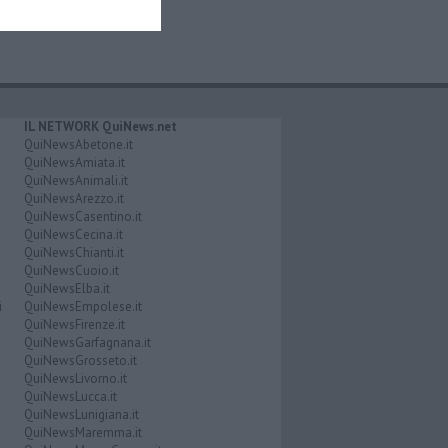
IL NETWORK QuiNews.net
QuiNewsAbetone.it
QuiNewsAmiata.it
QuiNewsAnimali.it
QuiNewsArezzo.it
QuiNewsCasentino.it
QuiNewsCecina.it
QuiNewsChianti.it
QuiNewsCuoio.it
QuiNewsElba.it
i
QuiNewsEmpolese.it
QuiNewsFirenze.it
QuiNewsGarfagnana.it
QuiNewsGrosseto.it
QuiNewsLivorno.it
QuiNewsLucca.it
QuiNewsLunigiana.it
QuiNewsMaremma.it