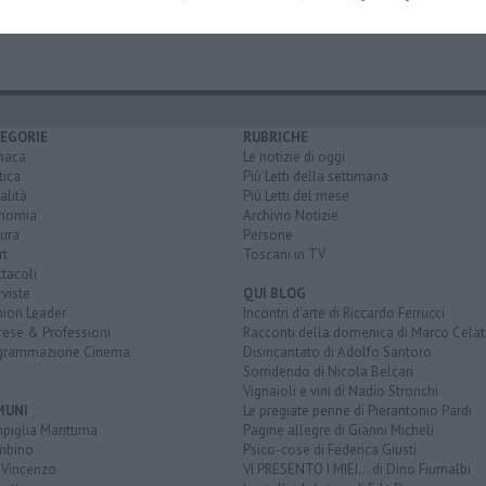
invest
fratelli d'italia
lega
forza italia
piombino
invitalia
EGORIE
RUBRICHE
naca
Le notizie di oggi
tica
Più Letti della settimana
alità
Più Letti del mese
nomia
Archivio Notizie
ura
Persone
rt
Toscani in TV
tacoli
rviste
QUI BLOG
nion Leader
Incontri d'arte di Riccardo Ferrucci
rese & Professioni
Racconti della domenica di Marco Celat
grammazione Cinema
Disincantato di Adolfo Santoro
Sorridendo di Nicola Belcari
Vignaioli e vini di Nadio Stronchi
MUNI
Le pregiate penne di Pierantonio Pardi
piglia Marittima
Pagine allegre di Gianni Micheli
mbino
Psico-cose di Federica Giusti
 Vincenzo
VI PRESENTO I MIEI... di Dino Fiumalbi