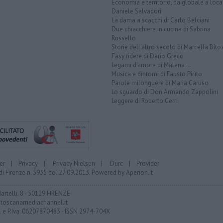
Economia e territorio, da globale a loca
Daniele Salvadori
La dama a scacchi di Carlo Belciani
Due chiacchiere in cucina di Sabrina
Rossello
Storie dell'altro secolo di Marcella Bito
Easy ridere di Dario Greco
Legami d'amore di Malena ...
Musica e dintorni di Fausto Pirìto
Parole milonguere di Maria Caruso
Lo sguardo di Don Armando Zappolini
Leggere di Roberto Cerri
er
|
Privacy
|
Privacy Nielsen
|
Durc
|
Provider
di Firenze n. 5935 del 27.09.2013. Powered by
Aperion.it
Martelli, 8 - 50129 FIRENZE
toscanamediachannel.it
F. e P.Iva: 06207870483 - ISSN 2974-704X