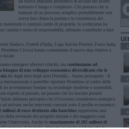
un nuovo impianto produttivo di acciaio nel nostro
territorio è lungo e complesso. Chi pensava che si
trattasse di un processo semplice probabilmente non
aveva ben chiara la portata e la consistenza del
n mantenute e continui cambi di proprietà, lo scetticismo ha
on cautela e senso di responsabilità, abbiamo contribuito a dare
Ult
rari Sindaco, Fratelli d'Italia, Lega Salvini Premier, Forza Italia,
C
 Piombino Civica) hanno commentato il nuovo step relativo a
o locale.
ranno emergere ulteriori criticità, ma
continuiamo ad
 bisogno di uno sviluppo economico diversificato che le
rata
fin dagli inizi degli anni Duemila. - hanno proseguito - Il
C
a internazionale e potrebbe riportare Piombino al centro della
di un investimento fondato su tecnologie moderne e sostenibili,
a rispetto al passato, un passato che ha lasciato pesanti
’inizio abbiamo percepito che il Governo considerava strategico
o ad arrivare anche interventi concreti sotto il profilo economico.
2 milioni di euro destinato alla banchina
rappresenta una
A
ce della revisione del progetto iniziale e dei maggiori costi
mente l’intervento. Anche lo
stanziamento di 285 milioni di
ll’istruttoria di Invitalia, dimostra in modo evidente che la