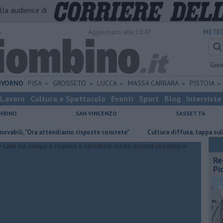
alla audience di
o
Aggiornato alle 13:47
METEO
Gio
IVORNO
PISA
GROSSETO
LUCCA
MASSA CARRARA
PISTOIA
Lavoro
Cultura e Spettacolo
Eventi
Sport
Blog
Interviste
MBINO
SAN VINCENZO
SASSETTA
, "Ora attendiamo risposte concrete"
Cultura diffusa, tappa sulla Costa 
Re
Pi