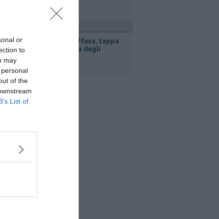
concrete"
ttualità
sonal or
Cultura diffusa, tappa
sulla Costa degli
ection to
Etruschi
ou may
 personal
out of the
 downstream
B’s List of