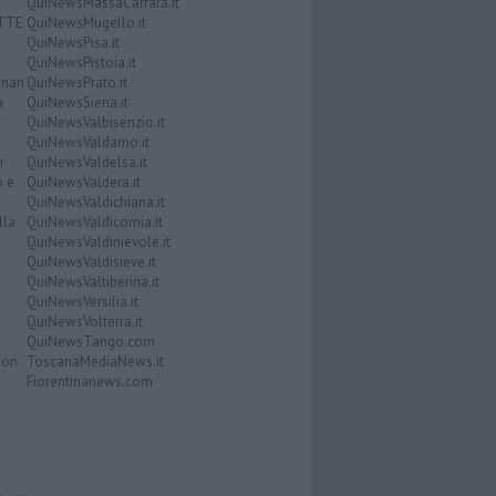
QuiNewsMassaCarrara.it
ATTE
QuiNewsMugello.it
QuiNewsPisa.it
QuiNewsPistoia.it
nari
QuiNewsPrato.it
a
QuiNewsSiena.it
QuiNewsValbisenzio.it
QuiNewsValdarno.it
i
QuiNewsValdelsa.it
o e
QuiNewsValdera.it
QuiNewsValdichiana.it
lla
QuiNewsValdicornia.it
QuiNewsValdinievole.it
QuiNewsValdisieve.it
QuiNewsValtiberina.it
QuiNewsVersilia.it
QuiNewsVolterra.it
QuiNewsTango.com
Don
ToscanaMediaNews.it
Fiorentinanews.com