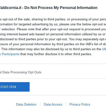
.
ldicornia.it -
Do Not Process My Personal Information
iù complessa e delicata dal punto di vista della
pianificazione
A
stante contatto con i professionisti di Metinvest Adria e con il
to opt-out of the sale, sharing to third parties, or processing of your per
essarie e attivare gli strumenti più idonei a conseguire i titoli
formation for targeted advertising by us, please use the below opt-out s
ivo del progetto".
r selection. Please note that after your opt-out request is processed y
eing interest-based ads based on personal information utilized by us or
disclosed to third parties prior to your opt-out. You may separately opt-
losure of your personal information by third parties on the IAB’s list of
. This information may also be disclosed by us to third parties on the
IA
Participants
that may further disclose it to other third parties.
oscana iscriviti alla
Newsletter QUInews - ToscanaMedia.
amente nella tua casella di posta.
l Data Processing Opt Outs
ssario"
CONFIRM
invest
Data Deletion
Data Access
Privacy Policy