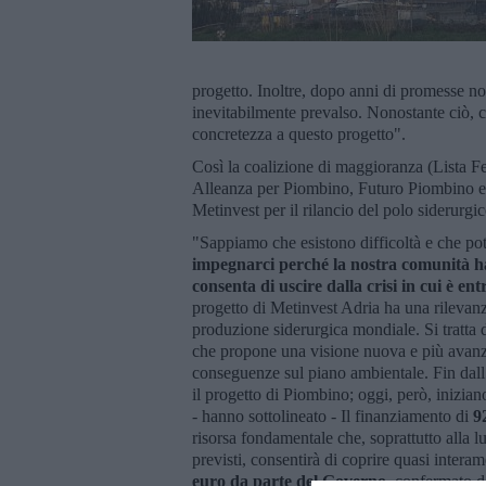
progetto. Inoltre, dopo anni di promesse no
inevitabilmente prevalso. Nonostante ciò, c
concretezza a questo progetto".
Così la coalizione di maggioranza (Lista Fer
Alleanza per Piombino, Futuro Piombino e
Metinvest per il rilancio del polo siderurgic
"Sappiamo che esistono difficoltà e che pot
impegnarci perché la nostra comunità ha
consenta di uscire dalla crisi in cui è ent
progetto di Metinvest Adria ha una rilevanz
produzione siderurgica mondiale. Si tratta 
che propone una visione nuova e più avanzat
conseguenze sul piano ambientale. Fin dall
il progetto di Piombino; oggi, però, inizian
- hanno sottolineato - Il finanziamento di
9
risorsa fondamentale che, soprattutto alla lu
previsti, consentirà di coprire quasi intera
euro da parte del Governo
, confermato da