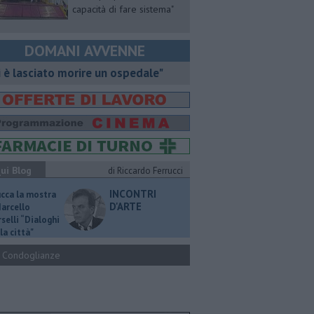
capacità di fare sistema"
DOMANI AVVENNE
i è lasciato morire un ospedale"
ui Blog
di Riccardo Ferrucci
INCONTRI
ucca la mostra
D'ARTE
Marcello
selli “Dialoghi
la città"
Condoglianze