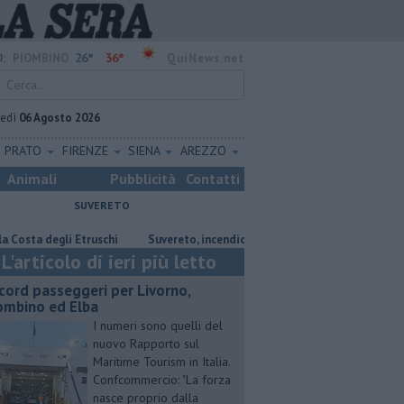
26°
36°
:
PIOMBINO
QuiNews.net
vedì
06 Agosto 2026
PRATO
FIRENZE
SIENA
AREZZO
Animali
Pubblicità
Contatti
SUVERETO
degli Etruschi
Suvereto, incendio vicino alla rete elettrica
Incendi
L'articolo di ieri più letto
cord passeggeri per Livorno,
ombino ed Elba
I numeri sono quelli del
nuovo Rapporto sul
Maritime Tourism in Italia.
Confcommercio: "La forza
nasce proprio dalla