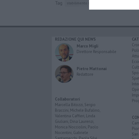
Tag
stabilimento siderurgico di piombino
met
REDAZIONE QUI NEWS
CAT
Cro
Marco Migli
Poli
Direttore Responsabile
Attu
Eco
Cult
Pietro Mattonai
Spo
Redattore
Spet
Inte
Opi
Imp
Collaboratori
Pro
Marcella Bitozzi, Sergio
Braccini, Michele Bufalino,
Valentina Caffieri, Linda
CO
Giuliani, Dina Laurenzi,
Cam
Monica Nocciolini, Paolo
Pio
Nocentini, Gabriele
San
Santarnecchi, Paola Silvi.