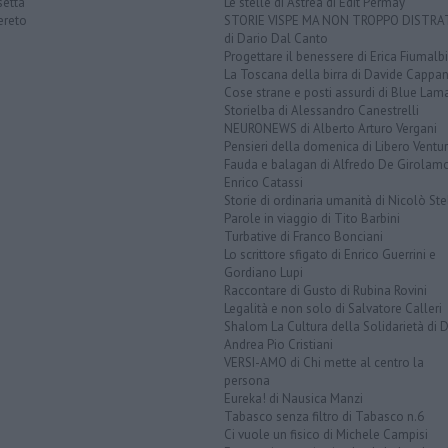
setta
Le stelle di Astrea di Edit Permay
ereto
STORIE VISPE MA NON TROPPO DISTR
di Dario Dal Canto
Progettare il benessere di Erica Fiumalbi
La Toscana della birra di Davide Cappan
Cose strane e posti assurdi di Blue Lam
Storielba di Alessandro Canestrelli
NEURONEWS di Alberto Arturo Vergani
Pensieri della domenica di Libero Ventur
Fauda e balagan di Alfredo De Girolam
Enrico Catassi
Storie di ordinaria umanità di Nicolò Ste
Parole in viaggio di Tito Barbini
Turbative di Franco Bonciani
Lo scrittore sfigato di Enrico Guerrini e
Gordiano Lupi
Raccontare di Gusto di Rubina Rovini
Legalità e non solo di Salvatore Calleri
Shalom La Cultura della Solidarietà di 
Andrea Pio Cristiani
VERSI-AMO di Chi mette al centro la
persona
Eureka! di Nausica Manzi
Tabasco senza filtro di Tabasco n.6
Ci vuole un fisico di Michele Campisi