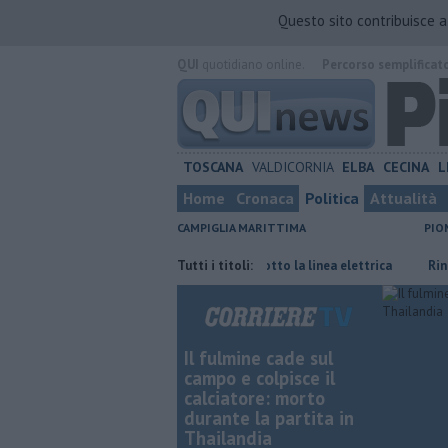
Questo sito contribuisce 
QUI
quotidiano online.
Percorso semplificat
TOSCANA
VALDICORNIA
ELBA
CECINA
L
Home
Cronaca
Politica
Attualità
CAMPIGLIA MARITTIMA
PIO
trica
Incendio nel bosco corre sotto la linea elettrica
Tutti i titoli:
Rinnovabili
Il fulmine cade sul
campo e colpisce il
calciatore: morto
durante la partita in
Thailandia