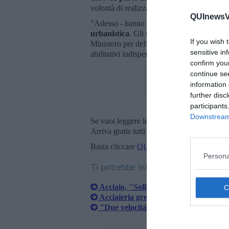
volontà di realizzare il progetto è concreta"
QUInewsVa
"Adesso - hanno concluso - inizia la fase p
urbanistica
. Gli uffici comunali sono in co
If you wish 
Ministero per definire tutte le procedure nec
sensitive in
abilitativi indispensabili per l’avvio definit
confirm you
continue se
information 
further disc
participants
Downstream 
Se vuoi leggere le notizie principali della T
Arriva gratis tutti i giorni alle 20:00 dirett
Basta cliccare
QUI
Persona
Ti potrebbe interessare anche:
Acciaio, "Sollecitiamo nomina commi
Acciaieria green, 285 milioni per Met
"Due velocità sul polo siderurgico"