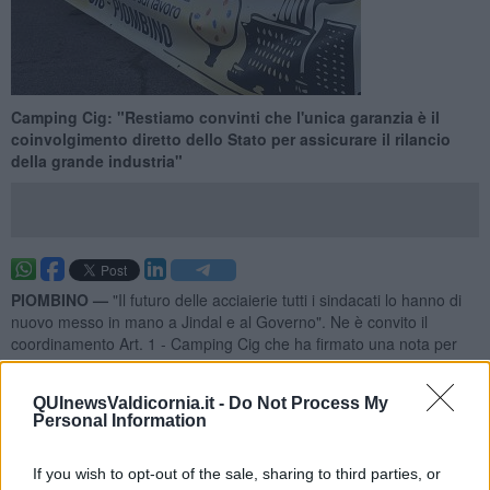
Camping Cig: "Restiamo convinti che l'unica garanzia è il
coinvolgimento diretto dello Stato per assicurare il rilancio
della grande industria"
PIOMBINO —
"Il futuro delle acciaierie tutti i sindacati lo hanno di
nuovo messo in mano a Jindal e al Governo". Ne è convito il
coordinamento Art. 1 - Camping Cig che ha firmato una nota per
tenere alta l'attenzione sui prossimi passi per il rilancio dello
stabilimento siderurgico di Piombino.
QUInewsValdicornia.it -
Do Not Process My
"Allo scopo di sbloccare lo stallo hanno deciso, prima della firma
Personal Information
dell'Accordo di Programma (AdP) e senza un Piano Industriale, di
portare comunque avanti la trattativa con Jindal per stilare un
If you wish to opt-out of the sale, sharing to third parties, or
Accordo Quadro che determinerà il futuro di 1500 lavoratori (Jsw,