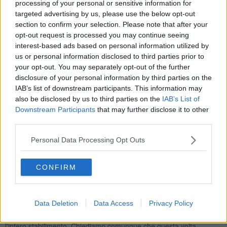
processing of your personal or sensitive information for
Gsi, Piombino Logistics). - hanno spiegato - Ci pare che dando
targeted advertising by us, please use the below opt-out
ancora fiducia a Jindal e iniziando tale trattativa hanno di fatto
section to confirm your selection. Please note that after your
avvallato anche la tesi che incolpa i soggetti pubblici della mancata
opt-out request is processed you may continue seeing
firma dell'AdP. Pure ultimamente molti sindacalisti hanno dichiarato
interest-based ads based on personal information utilized by
Jindal inaffidabile, altri hanno ipotizzato la necessità della
us or personal information disclosed to third parties prior to
nazionalizzazione. Oggi invece andranno insieme Sindacati e
your opt-out. You may separately opt-out of the further
Multinazionale a chiedere al Governo, alla Regione ed al Comune
disclosure of your personal information by third parties on the
di finanziare e sostenere il progetto Jindal? Ma quale progetto ha
IAB’s list of downstream participants. This information may
Jindal?
Non crediamo che questa sarà una linea vincente.
Forse garantirà altra cassa integrazione ma fare dare dallo Stato
also be disclosed by us to third parties on the
IAB’s List of
altri soldi e aiuti di ogni tipo a Jindal senza averne prima verificato
Downstream Participants
that may further disclose it to other
la reale volontà di investire in prima persona nel rifacimento del
third parties.
treno rotaie e ancora di più senza avere preteso prima un piano
industriale atteso dal 2020 è uno sbaglio! Restiamo convinti che
Personal Data Processing Opt Outs
l'unica garanzia è il coinvolgimento diretto dello Stato per
assicurare il rilancio della grande industria
a Piombino come a
CONFIRM
Taranto".
Data Deletion
Data Access
Privacy Policy
"Per le acciaierie si cacci l'inadempiente Jindal e lo Stato si riprenda
l'intero stabilimento. Chiediamo comunque che questa volta