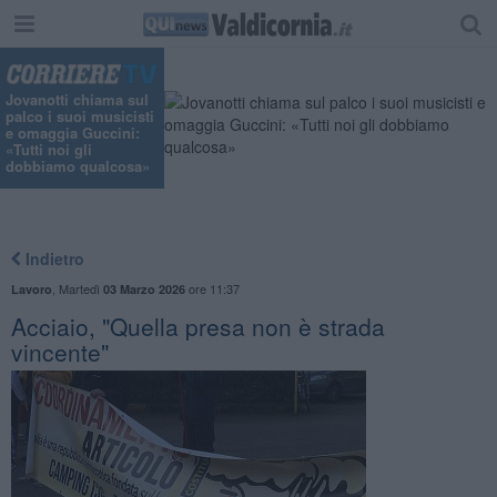
Jovanotti chiama sul
palco i suoi musicisti
e omaggia Guccini:
«Tutti noi gli
dobbiamo qualcosa»
Indietro
,
Martedì
ore 11:37
Lavoro
03 Marzo 2026
Acciaio, "Quella presa non è strada
vincente"