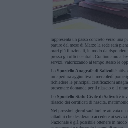
rappresenta un passo concreto verso una pub
partire dal mese di Marzo la sede sarà pie
orari più funzionali, in modo da rispondere
presso gli uffici centrali. Continuiamo a la
servizi, valorizzando al tempo stesso le opp
Lo
Sportello Anagrafe di Salivoli
è attivo
un’apertura aggiuntiva il mercoledì pomerigg
richiedere le principali certificazioni anagra
presentare domanda per il rilascio o il rinn
Lo
Sportello Stato Civile di Salivoli
è inv
rilascio dei certificati di nascita, matrimoni
Nei prossimi giorni sarà inoltre attivata un
cittadini che desiderano accedere ai servizi d
Nazionale è già possibile ottenere in modo
spostamenti e riducendo i tempi di attesa.