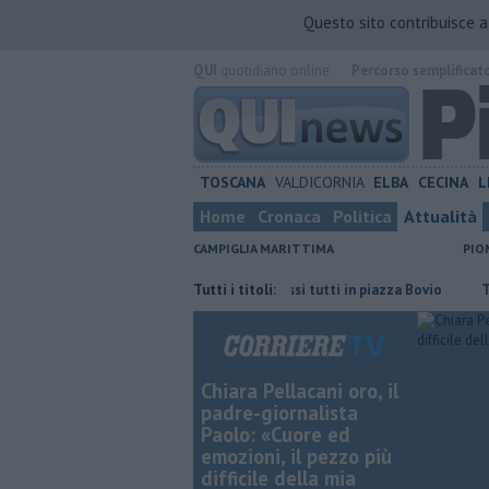
Questo sito contribuisce 
QUI
quotidiano online.
Percorso semplificat
TOSCANA
VALDICORNIA
ELBA
CECINA
L
Home
Cronaca
Politica
Attualità
CAMPIGLIA MARITTIMA
PIO
o sempre più costoso"
Per l'eclissi tutti in piazza Bovio
Tutti i titoli:
Tour cultu
Chiara Pellacani oro, il
padre-giornalista
Paolo: «Cuore ed
emozioni, il pezzo più
difficile della mia