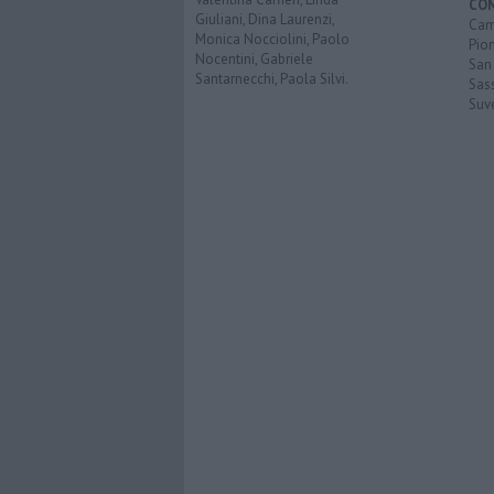
CO
Giuliani, Dina Laurenzi,
Cam
Monica Nocciolini, Paolo
Pio
Nocentini, Gabriele
San
Santarnecchi, Paola Silvi.
Sas
Suv