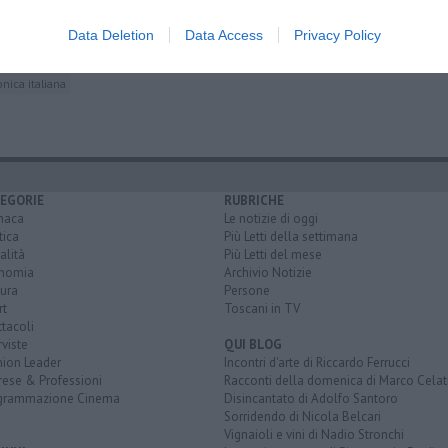
co
ttrica
Data Deletion
Data Access
Privacy Policy
onica italiana
EGORIE
RUBRICHE
naca
Le notizie di oggi
tica
Più Letti della settimana
alità
Più Letti del mese
nomia
Archivio Notizie
ura
Persone
rt
Toscani in TV
tacoli
rviste
QUI BLOG
nion Leader
Incontri d'arte di Riccardo Ferrucci
rese & Professioni
Racconti della domenica di Marco Celat
grammazione Cinema
Disincantato di Adolfo Santoro
Sorridendo di Nicola Belcari
Vignaioli e vini di Nadio Stronchi