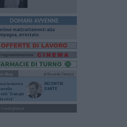
DOMANI AVVENNE
ntinui maltrattamenti alla
mpagna, arrestato
ui Blog
di Riccardo Ferrucci
INCONTRI
ucca la mostra
D'ARTE
Marcello
selli “Dialoghi
la città"
Condoglianze