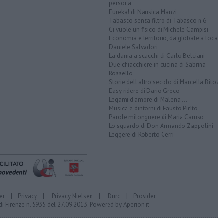
persona
Eureka! di Nausica Manzi
Tabasco senza filtro di Tabasco n.6
Ci vuole un fisico di Michele Campisi
Economia e territorio, da globale a loca
Daniele Salvadori
La dama a scacchi di Carlo Belciani
Due chiacchiere in cucina di Sabrina
Rossello
Storie dell'altro secolo di Marcella Bito
Easy ridere di Dario Greco
Legami d'amore di Malena ...
Musica e dintorni di Fausto Pirìto
Parole milonguere di Maria Caruso
Lo sguardo di Don Armando Zappolini
Leggere di Roberto Cerri
er
|
Privacy
|
Privacy Nielsen
|
Durc
|
Provider
di Firenze n. 5935 del 27.09.2013. Powered by
Aperion.it