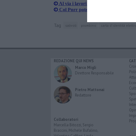
Al via i lavori per il nuovo centro civi
Col Pnrr potenziamento della rete ele
Tag
salivoli
piombino
carta d'identità elettr
REDAZIONE QUI NEWS
CAT
Cro
Marco Migli
Poli
Direttore Responsabile
Attu
Eco
Cult
Pietro Mattonai
Spo
Redattore
Spet
Inte
Opi
Imp
Collaboratori
Pro
Marcella Bitozzi, Sergio
Braccini, Michele Bufalino,
Valentina Caffieri, Linda