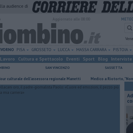
alla audience di
o
Aggiornato alle 08:00
METEO
Vene
IVORNO
PISA
GROSSETO
LUCCA
MASSA CARRARA
PISTOIA
Lavoro
Cultura e Spettacolo
Eventi
Sport
Blog
Interviste
MBINO
SAN VINCENZO
SASSETTA
rale dell'assessora regionale Manetti
Medico a Riotorto, "Non abbassi
Ad
co