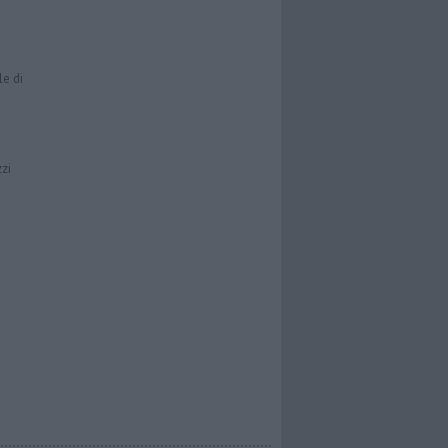
le di
zzi