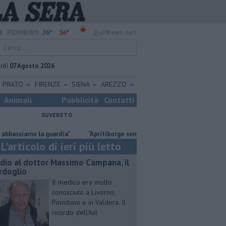
26°
36°
:
PIOMBINO
QuiNews.net
rdì
07 Agosto 2026
PRATO
FIRENZE
SIENA
AREZZO
Animali
Pubblicità
Contatti
SUVERETO
amo la guardia"
"Apritiborgo sempre più costoso"
Per l'eclissi tut
L'articolo di ieri più letto
dio al dottor Massimo Campana, il
rdoglio
Il medico era molto
conosciuto a Livorno,
Piombino e in Valdera. Il
ricordo dell'Asl