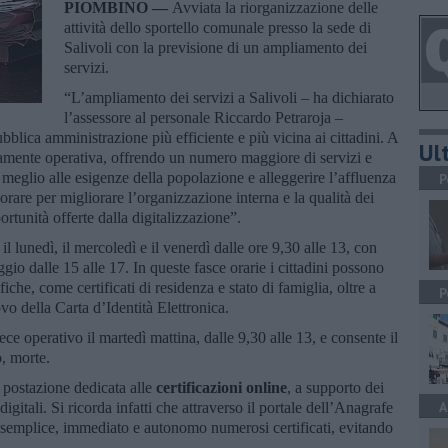
PIOMBINO —
Avviata la riorganizzazione delle
attività dello sportello comunale presso la sede di
Salivoli con la previsione di un ampliamento dei
servizi.
“L’ampliamento dei servizi a Salivoli – ha dichiarato
l’assessore al personale Riccardo Petraroja –
blica amministrazione più efficiente e più vicina ai cittadini. A
Ult
namente operativa, offrendo un numero maggiore di servizi e
 meglio alle esigenze della popolazione e alleggerire l’affluenza
P
vorare per migliorare l’organizzazione interna e la qualità dei
ortunità offerte dalla digitalizzazione”.
 il lunedì, il mercoledì e il venerdì dalle ore 9,30 alle 13, con
io dalle 15 alle 17. In queste fasce orarie i cittadini possono
fiche, come certificati di residenza e stato di famiglia, oltre a
P
ovo della Carta d’Identità Elettronica.
ece operativo il martedì mattina, dalle 9,30 alle 13, e consente il
o, morte.
a postazione dedicata alle
certificazioni online
, a supporto dei
A
igitali. Si ricorda infatti che attraverso il portale dell’Anagrafe
 semplice, immediato e autonomo numerosi certificati, evitando