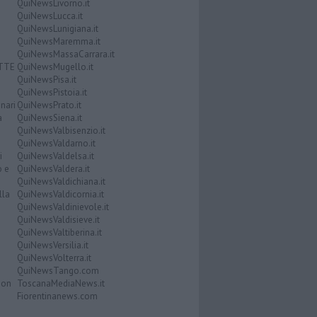
QuiNewsLivorno.it
QuiNewsLucca.it
QuiNewsLunigiana.it
QuiNewsMaremma.it
QuiNewsMassaCarrara.it
ATTE
QuiNewsMugello.it
QuiNewsPisa.it
QuiNewsPistoia.it
nari
QuiNewsPrato.it
a
QuiNewsSiena.it
QuiNewsValbisenzio.it
QuiNewsValdarno.it
i
QuiNewsValdelsa.it
o e
QuiNewsValdera.it
QuiNewsValdichiana.it
lla
QuiNewsValdicornia.it
QuiNewsValdinievole.it
QuiNewsValdisieve.it
QuiNewsValtiberina.it
QuiNewsVersilia.it
QuiNewsVolterra.it
QuiNewsTango.com
Don
ToscanaMediaNews.it
Fiorentinanews.com