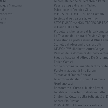
MUNI
Le pregiate penne di Pierantonio Pardi
piglia Marittima
Pagine allegre di Gianni Micheli
mbino
Psico-cose di Federica Giusti
 Vincenzo
VI PRESENTO I MIEI... di Dino Fiumalbi
setta
Le stelle di Astrea di Edit Permay
ereto
STORIE VISPE MA NON TROPPO DISTR
di Dario Dal Canto
Progettare il benessere di Erica Fiumalbi
La Toscana della birra di Davide Cappan
Cose strane e posti assurdi di Blue Lam
Storielba di Alessandro Canestrelli
NEURONEWS di Alberto Arturo Vergani
Pensieri della domenica di Libero Ventur
Fauda e balagan di Alfredo De Girolam
Enrico Catassi
Storie di ordinaria umanità di Nicolò Ste
Parole in viaggio di Tito Barbini
Turbative di Franco Bonciani
Lo scrittore sfigato di Enrico Guerrini e
Gordiano Lupi
Raccontare di Gusto di Rubina Rovini
Legalità e non solo di Salvatore Calleri
Shalom La Cultura della Solidarietà di 
Andrea Pio Cristiani
VERSI-AMO di Chi mette al centro la