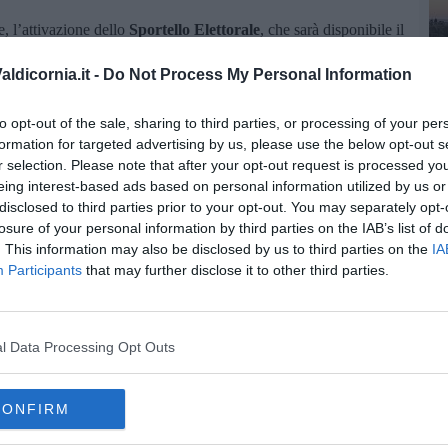
e, l’attivazione dello
Sportello Elettorale
, che sarà disponibile il
ello sarà possibile richiedere i certificati di iscrizione elettorale
li in caso di smarrimento o di esaurimento degli spazi, per le
C
ldicornia.it -
Do Not Process My Personal Information
o l’ufficio centrale e richiedere le dichiarazioni sostitutive di
to opt-out of the sale, sharing to third parties, or processing of your per
nistrazione comunale ha voluto confermare il proprio impegno a
formation for targeted advertising by us, please use the below opt-out s
cilitare l’accesso dei cittadini ai servizi pubblici, promuovendo al
r selection. Please note that after your opt-out request is processed y
disponibili.
eing interest-based ads based on personal information utilized by us or
disclosed to third parties prior to your opt-out. You may separately opt-
losure of your personal information by third parties on the IAB’s list of
. This information may also be disclosed by us to third parties on the
IA
Participants
that may further disclose it to other third parties.
oscana iscriviti alla
Newsletter QUInews - ToscanaMedia.
amente nella tua casella di posta.
l Data Processing Opt Outs
CONFIRM
ine l'avviso