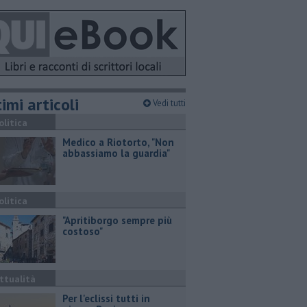
imi articoli
Vedi tutti
olitica
Medico a Riotorto, "Non
abbassiamo la guardia"
olitica
"Apritiborgo sempre più
costoso"
ttualità
Per l'eclissi tutti in