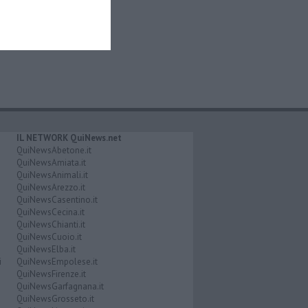
IL NETWORK QuiNews.net
QuiNewsAbetone.it
QuiNewsAmiata.it
QuiNewsAnimali.it
QuiNewsArezzo.it
QuiNewsCasentino.it
QuiNewsCecina.it
QuiNewsChianti.it
QuiNewsCuoio.it
QuiNewsElba.it
i
QuiNewsEmpolese.it
QuiNewsFirenze.it
QuiNewsGarfagnana.it
QuiNewsGrosseto.it