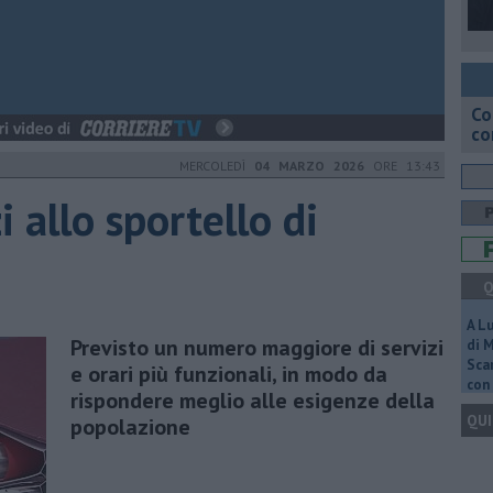
Co
co
MERCOLEDÌ
04 MARZO 2026
ORE 13:43
i allo sportello di
Q
A L
Previsto un numero maggiore di servizi
di 
Scar
e orari più funzionali, in modo da
con 
rispondere meglio alle esigenze della
QUI
popolazione