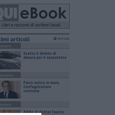
imi articoli
Vedi tutti
ronaca
Scatta il divieto di
dimora per il senzatetto
ttualità
Parco eolico in mare,
Confagricoltura
contraria
ronaca
Addio al dottor Fausto