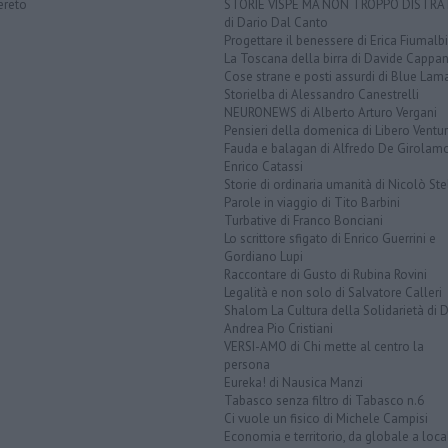
ereto
STORIE VISPE MA NON TROPPO DISTR
di Dario Dal Canto
Progettare il benessere di Erica Fiumalbi
La Toscana della birra di Davide Cappan
Cose strane e posti assurdi di Blue Lam
Storielba di Alessandro Canestrelli
NEURONEWS di Alberto Arturo Vergani
Pensieri della domenica di Libero Ventur
Fauda e balagan di Alfredo De Girolam
Enrico Catassi
Storie di ordinaria umanità di Nicolò Ste
Parole in viaggio di Tito Barbini
Turbative di Franco Bonciani
Lo scrittore sfigato di Enrico Guerrini e
Gordiano Lupi
Raccontare di Gusto di Rubina Rovini
Legalità e non solo di Salvatore Calleri
Shalom La Cultura della Solidarietà di 
Andrea Pio Cristiani
VERSI-AMO di Chi mette al centro la
persona
Eureka! di Nausica Manzi
Tabasco senza filtro di Tabasco n.6
Ci vuole un fisico di Michele Campisi
Economia e territorio, da globale a loca