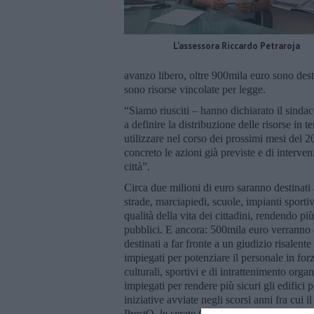
L'assessora Riccardo Petraroja
avanzo libero, oltre 900mila euro sono dest
sono risorse vincolate per legge.
“Siamo riusciti – hanno dichiarato il sinda
a definire la distribuzione delle risorse in 
utilizzare nel corso dei prossimi mesi del 
concreto le azioni già previste e di interveni
città”.
Circa due milioni di euro saranno destinati
strade, marciapiedi, scuole, impianti sporti
qualità della vita dei cittadini, rendendo più
pubblici. E ancora: 500mila euro verranno d
destinati a far fronte a un giudizio risalen
impiegati per potenziare il personale in fo
culturali, sportivi e di intrattenimento orga
impiegati per rendere più sicuri gli edific
iniziative avviate negli scorsi anni fra cui 
PrestO, le serate Giò Disc al Centro Giova