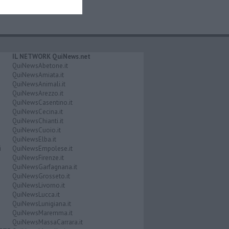
IL NETWORK QuiNews.net
QuiNewsAbetone.it
QuiNewsAmiata.it
QuiNewsAnimali.it
QuiNewsArezzo.it
QuiNewsCasentino.it
QuiNewsCecina.it
QuiNewsChianti.it
QuiNewsCuoio.it
QuiNewsElba.it
i
QuiNewsEmpolese.it
QuiNewsFirenze.it
QuiNewsGarfagnana.it
QuiNewsGrosseto.it
QuiNewsLivorno.it
QuiNewsLucca.it
QuiNewsLunigiana.it
QuiNewsMaremma.it
QuiNewsMassaCarrara.it