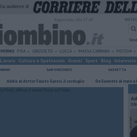
alla audience di
o
Aggiornato alle 17:44
METEO
Vene
IVORNO
PISA
GROSSETO
LUCCA
MASSA CARRARA
PISTOIA
Lavoro
Cultura e Spettacolo
Eventi
Sport
Blog
Interviste
MBINO
SAN VINCENZO
SASSETTA
o al dottor Fausto Garosi, il cordoglio
Da Suvereto al mare a Baratti c
Ad
co