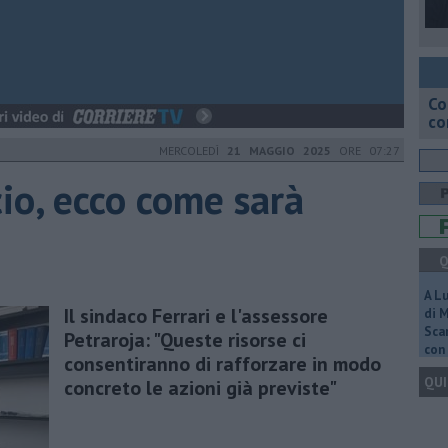
Co
co
MERCOLEDÌ
21 MAGGIO 2025
ORE 07:27
io, ecco come sarà
Q
A L
Il sindaco Ferrari e l'assessore
di 
Scar
Petraroja: "Queste risorse ci
con 
consentiranno di rafforzare in modo
QUI
concreto le azioni già previste"