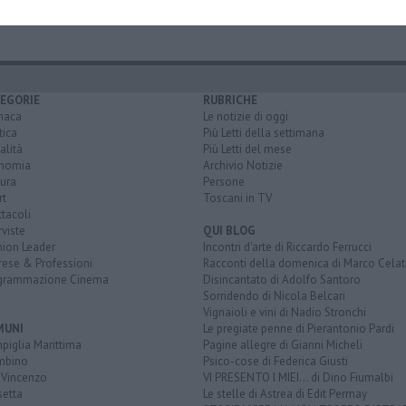
EGORIE
RUBRICHE
naca
Le notizie di oggi
tica
Più Letti della settimana
alità
Più Letti del mese
nomia
Archivio Notizie
ura
Persone
rt
Toscani in TV
tacoli
rviste
QUI BLOG
nion Leader
Incontri d'arte di Riccardo Ferrucci
rese & Professioni
Racconti della domenica di Marco Celat
grammazione Cinema
Disincantato di Adolfo Santoro
Sorridendo di Nicola Belcari
Vignaioli e vini di Nadio Stronchi
MUNI
Le pregiate penne di Pierantonio Pardi
piglia Marittima
Pagine allegre di Gianni Micheli
mbino
Psico-cose di Federica Giusti
 Vincenzo
VI PRESENTO I MIEI... di Dino Fiumalbi
setta
Le stelle di Astrea di Edit Permay