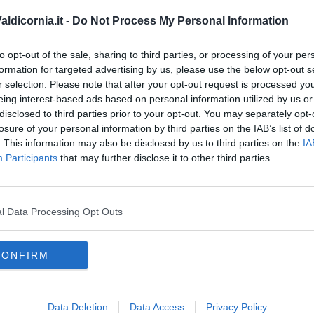
ldicornia.it -
Do Not Process My Personal Information
nno concludoso – è la dimostrazione che un’Amministrazione
ati reali per la comunità. Ogni euro tornerà sul territorio sotto
ità. Continueremo su questa strada, con trasparenza e concretezza,
A
to opt-out of the sale, sharing to third parties, or processing of your per
na e vivibile”.
formation for targeted advertising by us, please use the below opt-out s
r selection. Please note that after your opt-out request is processed y
eing interest-based ads based on personal information utilized by us or
disclosed to third parties prior to your opt-out. You may separately opt-
losure of your personal information by third parties on the IAB’s list of
. This information may also be disclosed by us to third parties on the
IA
oscana iscriviti alla
Newsletter QUInews - ToscanaMedia.
Participants
that may further disclose it to other third parties.
amente nella tua casella di posta.
l Data Processing Opt Outs
0mila euro
CONFIRM
"
ne
Data Deletion
Data Access
Privacy Policy