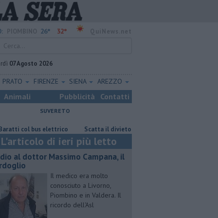
26°
32°
:
PIOMBINO
QuiNews.net
rdì
07 Agosto 2026
PRATO
FIRENZE
SIENA
AREZZO
Animali
Pubblicità
Contatti
SUVERETO
ol bus elettrico
Scatta il divieto di dimora per il senzatetto
Parc
L'articolo di ieri più letto
dio al dottor Massimo Campana, il
rdoglio
Il medico era molto
conosciuto a Livorno,
Piombino e in Valdera. Il
ricordo dell'Asl