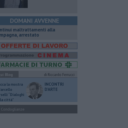
DOMANI AVVENNE
ntinui maltrattamenti alla
mpagna, arrestato
ui Blog
di Riccardo Ferrucci
INCONTRI
ucca la mostra
D'ARTE
Marcello
selli “Dialoghi
la città"
Condoglianze