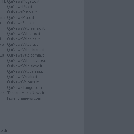
ATTE
QuiNewsMugello.it
QuiNewsPisa.it
QuiNewsPistoia.it
nari
QuiNewsPrato.it
a
QuiNewsSiena.it
QuiNewsValbisenzio.it
QuiNewsValdarno.it
i
QuiNewsValdelsa.it
o e
QuiNewsValdera.it
QuiNewsValdichiana.it
lla
QuiNewsValdicornia.it
QuiNewsValdinievole.it
QuiNewsValdisieve.it
QuiNewsValtiberina.it
QuiNewsVersilia.it
QuiNewsVolterra.it
QuiNewsTango.com
Don
ToscanaMediaNews.it
Fiorentinanews.com
le di