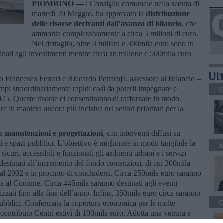
PIOMBINO —
l Consiglio comunale nella seduta di
martedì 20 Maggio, ha approvato la
distribuzione
delle risorse derivanti dall’avanzo di bilancio
, che
ammonta complessivamente a circa 5 milioni di euro.
Nel dettaglio, oltre 3 milioni e 300mila euro sono in
inati agli investimenti mentre circa un milione e 500mila euro
Ult
co Francesco Ferrari e Riccardo Petraroja, assessore al Bilancio –
tempi straordinariamente rapidi così da poterli impegnare e
C
2025. Queste risorse ci consentiranno di rafforzare in modo
re in maniera ancora più incisiva nei settori prioritari per la
 a
manutenzioni e progettazioni
, con interventi diffusi su
vi e spazi pubblici. L’obiettivo è migliorare in modo tangibile la
A
 sicuri, accessibili e funzionali gli ambienti urbani e i servizi
estinati all’incremento del fondo contenziosi, di cui 300mila
te al 2002 e in procinto di concludersi. Circa 250mila euro saranno
rza al Comune. Circa 445mila saranno destinati agli eventi
nizzati fino alla fine dell’anno. Infine, 350mila euro circa saranno
C
i pubblici. Confermata la copertura economica per le molte
il contributo Centri estivi di 100mila euro, Adotta una vetrina e
ni.