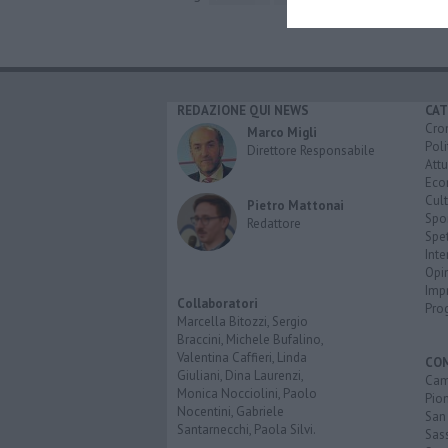
REDAZIONE QUI NEWS
CAT
Cro
Marco Migli
Poli
Direttore Responsabile
Attu
Eco
Cult
Pietro Mattonai
Spo
Redattore
Spet
Inte
Opi
Imp
Collaboratori
Pro
Marcella Bitozzi, Sergio
Braccini, Michele Bufalino,
Valentina Caffieri, Linda
CO
Giuliani, Dina Laurenzi,
Cam
Monica Nocciolini, Paolo
Pio
Nocentini, Gabriele
San
Santarnecchi, Paola Silvi.
Sas