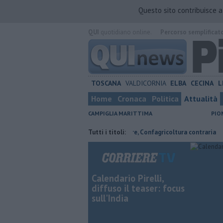
Questo sito contribuisce 
QUI
quotidiano online.
Percorso semplificat
TOSCANA
VALDICORNIA
ELBA
CECINA
L
Home
Cronaca
Politica
Attualità
CAMPIGLIA MARITTIMA
PIO
il senzatetto
Parco eolico in mare, Confagricoltura contraria
Tutti i titoli:
Addi
Calendario Pirelli,
diffuso il teaser: focus
sull'India