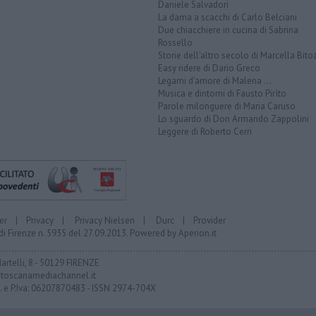
Daniele Salvadori
La dama a scacchi di Carlo Belciani
Due chiacchiere in cucina di Sabrina
Rossello
Storie dell'altro secolo di Marcella Bito
Easy ridere di Dario Greco
Legami d'amore di Malena ...
Musica e dintorni di Fausto Pirìto
Parole milonguere di Maria Caruso
Lo sguardo di Don Armando Zappolini
Leggere di Roberto Cerri
er
|
Privacy
|
Privacy Nielsen
|
Durc
|
Provider
di Firenze n. 5935 del 27.09.2013. Powered by
Aperion.it
Martelli, 8 - 50129 FIRENZE
toscanamediachannel.it
F. e P.Iva: 06207870483 - ISSN 2974-704X