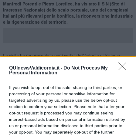
Manfredi Potenti e Pietro Lorefice, ha visitato il SIN (Sito di
Interesse Nazionale) dello scalo portuale,
uno dei complessi
italiani più rilevanti per la bonifica, la riconversione industriale
e la rigenerazione del territorio.
La visita ha rappresentato per i vertici dell'Autorità di Sistema
Portuale
l’occasione per illustrare ai rappresentanti della
Commissione lo stato di avanzamento delle progettualità
QUInewsValdicornia.it -
Do Not Process My
Personal Information
strategiche in corso nell’area portuale e industriale
, oggi al
centro di una fase di rilancio senza precedenti.
If you wish to opt-out of the sale, sharing to third parties, or
processing of your personal or sensitive information for
Nel corso dell’incontro, il Presidente dell’AdSP,
Davide Gariglio, ha
targeted advertising by us, please use the below opt-out
illustrato le più recenti evoluzioni relative al finanziamento di
section to confirm your selection. Please note that after your
circa 92 milioni di euro destinato al completamento della
opt-out request is processed you may continue seeing
banchina nord del porto di Piombino,
infrastruttura ritenuta
interest-based ads based on personal information utilized by
essenziale per accelerare la messa in produzione di nuovi spazi
us or personal information disclosed to third parties prior to
industriali e logistici funzionali al processo di reindustrializzazione
your opt-out. You may separately opt-out of the further
del territorio.