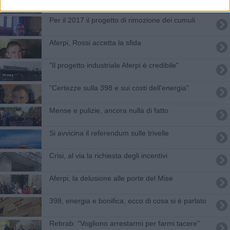
Per il 2017 il progetto di rimozione dei cumuli
Aferpi, Rossi accetta la sfida
"Il progetto industriale Aferpi è credibile"
"Certezze sulla 398 e sui costi dell'energia"
Mense e pulizie, ancora nulla di fatto
Si avvicina il referendum sulle trivelle
Crisi, al via la richiesta degli incentivi
Aferpi, la delusione alle porte del Mise
398, energia e bonifica, ecco di cosa si è parlato
Rebrab: "Vogliono arrestarmi per farmi tacere"