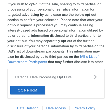
Il futuro di Piombino, passo dopo passo
If you wish to opt-out of the sale, sharing to third parties, or
processing of your personal or sensitive information for
Aperto il distributore low-cost della Conad
targeted advertising by us, please use the below opt-out
section to confirm your selection. Please note that after your
Indotto e centrali, doppio incontro in Comune
opt-out request is processed you may continue seeing
interest-based ads based on personal information utilized by
Arrivano 20 milioni per le grandi imprese
us or personal information disclosed to third parties prior to
your opt-out. You may separately opt-out of the further
Aferpi, ipotesi nuovo commissariamento
disclosure of your personal information by third parties on the
IAB’s list of downstream participants. This information may
"Entro ottobre ci aspettiamo una risposta chiara"
also be disclosed by us to third parties on the
IAB’s List of
Downstream Participants
that may further disclose it to other
"I lavoratori di Piombino hanno ragione"
third parties.
Personal Data Processing Opt Outs
Aferpi, l'addendum detta i tempi del rilancio
Il progetto di Rebrab che non piace alle banche
CONFIRM
Protocolli d'insediamento per guidare la ripresa
Data Deletion
Data Access
Privacy Policy
C'è anche Piombino nel patto per la Toscana