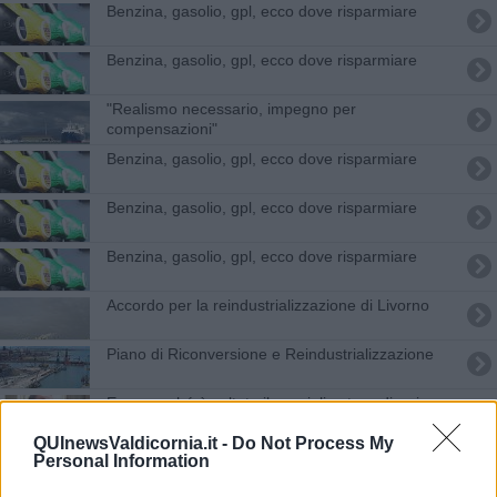
​Benzina, gasolio, gpl, ecco dove risparmiare
​Benzina, gasolio, gpl, ecco dove risparmiare
"Realismo necessario, impegno per
compensazioni"
​Benzina, gasolio, gpl, ecco dove risparmiare
​Benzina, gasolio, gpl, ecco dove risparmiare
​Benzina, gasolio, gpl, ecco dove risparmiare
Accordo per la reindustrializzazione di Livorno
Piano di Riconversione e Reindustrializzazione
Ecco perché è saltato il consiglio straordinario
QUInewsValdicornia.it -
Do Not Process My
"Andiamo a Roma in massa"
Personal Information