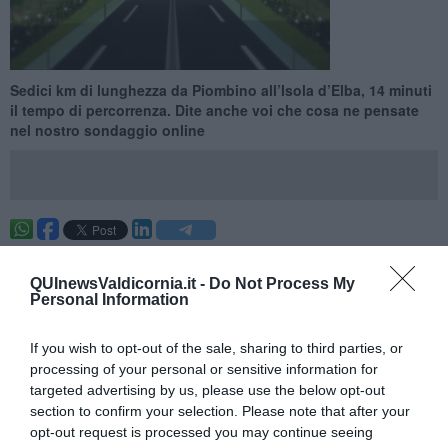
Sedici km di lunghezza da Piombino all’Isola d’Elba, 14 minuti
il tempo di percorrenza. Dite anche voi che cosa ne pensate
nel nostro sondaggio online
. —
In questi mesi abbiamo dato notizia della nascita e degli
sviluppi di un progetto di collegamento alternativo tra Piombino e
QUInewsValdicornia.it -
Do Not Process My
l'isola d'Elba. Il progetto inizialmente presentato come
Elba
Personal Information
Tunnel
, e oggi diventato
Toscana Tunnel
, consiste nella
realizzazione di un tunnel stradale sotterraneo che colleghi
If you wish to opt-out of the sale, sharing to third parties, or
Piombino all'Elba.
processing of your personal or sensitive information for
Il dibattito attorno al
Toscana Tunnel
, con un progetto della
Cacelli
targeted advertising by us, please use the below opt-out
& Partners Ltd
di Londra con tanto di
rendering
e
progetto di
section to confirm your selection. Please note that after your
fattibilità
, è stato molto acceso con vari commenti sui social. Per
opt-out request is processed you may continue seeing
alcuni potrebbe rappresentare una svolta positiva per il futuro