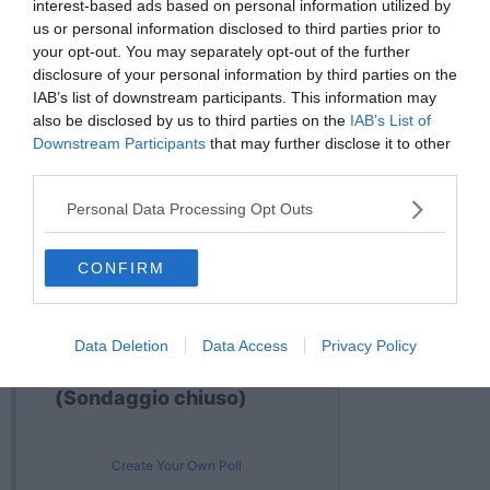
interest-based ads based on personal information utilized by
dell'Elba, per altri invece cambierebbe in peggio la natura dell'isola
us or personal information disclosed to third parties prior to
e della Valdicornia e per altri ancora questo tunnel sotterraneo non
your opt-out. You may separately opt-out of the further
vedrà mai la luce visti i tempi biblici di realizzazione delle opere
disclosure of your personal information by third parties on the
pubbliche in Italia.
IAB’s list of downstream participants. This information may
also be disclosed by us to third parties on the
IAB’s List of
Downstream Participants
that may further disclose it to other
third parties.
Abbiamo quindi pensato di coinvolgere direttamente i lettori di
QuiNEWS Piombino
e di
QuiNEWS Elba
invitandoli a rispondere
Personal Data Processing Opt Outs
SI o NO ad una semplice domanda:
"Sei d'accordo sulla realizzazione del Toscana tunnel?"
CONFIRM
Sei d'accordo sulla
realizzazione del
Data Deletion
Data Access
Privacy Policy
Toscana tunnel tra
Piombino e l'Isola d'Elba?
(Sondaggio chiuso)
Create Your Own Poll