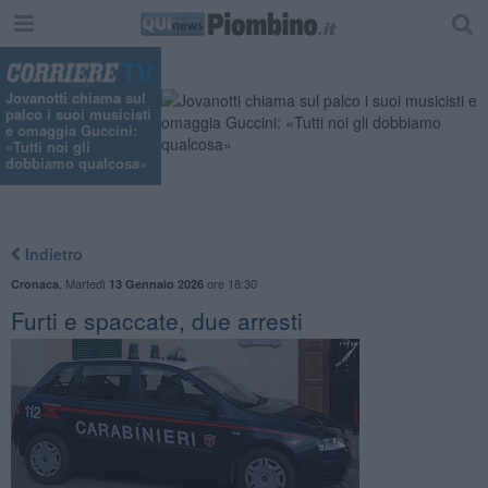
Jovanotti chiama sul
palco i suoi musicisti
e omaggia Guccini:
«Tutti noi gli
dobbiamo qualcosa»
Indietro
,
Martedì
ore 18:30
Cronaca
13 Gennaio 2026
Furti e spaccate, due arresti