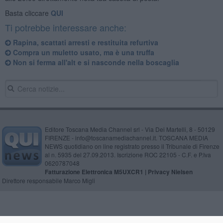
Basta cliccare
QUI
Ti potrebbe interessare anche:
Rapina, scattati arresti e restituita refurtiva
Compra un muletto usato, ma è una truffa
Non si ferma all'alt e si nasconde nella boscaglia
Editore Toscana Media Channel srl - Via Dei Martelli, 8 - 50129
FIRENZE - info@toscanamediachannel.it. TOSCANA MEDIA
NEWS quotidiano on line registrato presso il Tribunale di Firenze
al n. 5935 del 27.09.2013. Iscrizione ROC 22105 - C.F. e P.Iva
0620787048
Fatturazione Elettronica M5UXCR1 |
Privacy Nielsen
Direttore responsabile Marco Migli
Powered by
Aperion.it