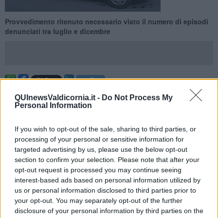
Provvedimento ritenuto necessario visto il numero di episodi
denunciati tra luglio e dicembre
PIOMBINO —
I Carabinieri della Compagnia di Piombino hanno
QUInewsValdicornia.it -
Do Not Process My
dato esecuzione ad un’ordinanza, emessa dal Tribunale di Livorno,
Personal Information
che ha disposto la misura della custodia cautelare in carcere nei
confronti di due cittadini nordafricani ritenuti responsabili di una
If you wish to opt-out of the sale, sharing to third parties, or
serie di furti con spaccata tra Piombino e Venturina.
processing of your personal or sensitive information for
Si tratta di un 24enne e un 28enne che, a seguito dell’approfondita
targeted advertising by us, please use the below opt-out
ricostruzione dei carabinieri, sono stati ritenuti gravemente indiziati
section to confirm your selection. Please note that after your
di ben 18 colpi, di cui 8 commessi in concorso tra loro, che vanno
opt-out request is processed you may continue seeing
da reati contro il patrimonio (rapina, furto, ricettazione e indebito
interest-based ads based on personal information utilized by
utilizzo di carte di pagamento) a quelli contro la persona (minacce e
us or personal information disclosed to third parties prior to
lesioni personali), commessi nell’arco di diversi mesi, tra luglio e
your opt-out. You may separately opt-out of the further
dicembre.
disclosure of your personal information by third parties on the