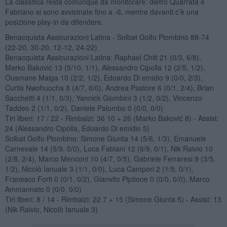
La classifica resta comunque da monitorare: dietro Quarrata e
Fabriano si sono avvicinate fino a -6, mentre davanti c’è una
posizione play-in da difendere.
Benacquista Assicurazioni Latina - Solbat Golfo Piombino 88-74
(22-20, 30-20, 12-12, 24-22)
Benacquista Assicurazioni Latina: Raphael Chiti 21 (0/3, 6/8),
Marko Baković 13 (5/10, 1/1), Alessandro Cipolla 12 (2/5, 1/2),
Ousmane Maiga 10 (2/2, 1/2), Edoardo Di emidio 9 (0/0, 2/3),
Curtis Nwohuocha 8 (4/7, 0/0), Andrea Pastore 6 (0/1, 2/4), Brian
Sacchetti 4 (1/1, 0/3), Yannick Giombini 3 (1/2, 0/2), Vincenzo
Taddeo 2 (1/1, 0/2), Daniele Palombo 0 (0/0, 0/0)
Tiri liberi: 17 / 22 - Rimbalzi: 36 10 + 26 (Marko Baković 8) - Assist:
24 (Alessandro Cipolla, Edoardo Di emidio 5)
Solbat Golfo Piombino: Simone Giunta 14 (5/6, 1/3), Emanuele
Carnevale 14 (5/9, 0/0), Luca Fabiani 12 (6/9, 0/1), Nik Raivio 10
(2/8, 2/4), Marco Menconi 10 (4/7, 0/5), Gabriele Ferraresi 9 (3/5,
1/2), Nicolò Ianuale 3 (1/1, 0/0), Luca Campori 2 (1/5, 0/1),
Franesco Forti 0 (0/1, 0/2), Gianvito Pipitone 0 (0/0, 0/0), Marco
Ammannato 0 (0/0, 0/0)
Tiri liberi: 8 / 14 - Rimbalzi: 22 7 + 15 (Simone Giunta 5) - Assist: 13
(Nik Raivio, Nicolò Ianuale 3)