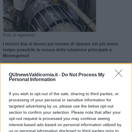
Foto di repertorio
I tecnici Asa al lavoro per tentare di riparare nel più breve
tempo possibile la rottura della tubazione principale a
Montegemoli
QUInewsValdicornia.it -
Do Not Process My
Personal Information
PIOMBINO —
Dalla mattina del 2 gennaio niente acqua in diverse
If you wish to opt-out of the sale, sharing to third parties, or
zone a Piombino. Asa attraverso i suoi canali social ha diffuso le
processing of your personal or sensitive information for
ragioni di questo improvviso stop dell’erogaziine.
targeted advertising by us, please use the below opt-out
section to confirm your selection. Please note that after your
“A causa della rottura improvvisa della tubazione principale nella
opt-out request is processed you may continue seeing
zona di Montegemoli, nelle prossime ore non sarà garantita
l’erogazione dell’acqua nel comune di Piombino. - si legge in un
interest-based ads based on personal information utilized by
avviso condiviso sulla pagina Facebook della società - I tecnici
us or personal information disclosed to third parties prior to