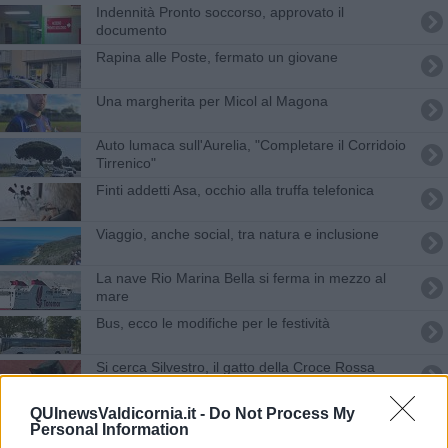
Indennità Pronto soccorso, approvato il
documento
Rapina alle Poste, fermato un giovane
Una margherita per Micol al Magona
Auto lumaca sull'Aurelia, "Completare il Corridoio
Tirrenico"
Finti addetti Asa, occhio alla truffa telefonica
Viaggio, anche social, tra natura e inclusione
La nave Rio Marina Bella si ferma in mezzo al
mare
Bus, ecco le modifiche per le festività
Si cerca Silvestro, il gatto della Croce Rossa
Addio a Stefania, volto della Bancarella
QUInewsValdicornia.it -
Do Not Process My
Personal Information