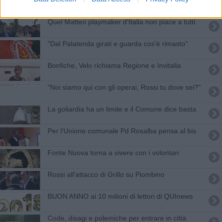
Quel Matteo playmaker d'Italia non piace a tutti
"Dal Palatenda girati e guarda cos'è rimasto"
Bonfiche, Velo richiama Regione e Invitalia
"Noi siamo qui con gli operai, Rossi tu dove sei?"
La goliardia ha un limite e il Comune dice basta
Per l'Unione comunale Pd Rosalba pensa al bis
Fonte Nuova torna a vivere con i volontari
Rossi all'attacco di Grillo su Piombino
BUON ANNO ai 10 milioni di lettori di QUInews
Code, disagi e polemiche per entrare in città