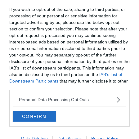
Da gatto furbo a generoso, così Conte aiuta
l'Enpa
If you wish to opt-out of the sale, sharing to third parties, or
processing of your personal or sensitive information for
I migranti nell'hotel vicino alla stazione
targeted advertising by us, please use the below opt-out
section to confirm your selection. Please note that after your
Scomparsa da casa, manca da lunedì
opt-out request is processed you may continue seeing
interest-based ads based on personal information utilized by
Torna CastigliondiPrimavera, tra terra e mare
us or personal information disclosed to third parties prior to
your opt-out. You may separately opt-out of the further
Il web non perdona la battutaccia su Zanardi
disclosure of your personal information by third parties on the
IAB’s list of downstream participants. This information may
Oltre 22mila persone per Apritiborgo
also be disclosed by us to third parties on the
IAB’s List of
Downstream Participants
that may further disclose it to other
Apritiborgo, il festival del teatro di strada
third parties.
Consiglio zoppo, Barsotti placa l'opposizione
Personal Data Processing Opt Outs
Pronto il ricorso dopo la mannaia sulle tessere Pd
CONFIRM
Tognoni conferma le voci per il circolo 8 marzo
Data Deletion
Data Access
Privacy Policy
La candidatura della Maestrini alla guida del Pd