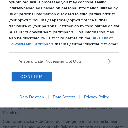
opt-out request is processed you may continue seeing
interest-based ads based on personal information utilized by
La piscina Balestri è da anni un punto di riferimento per lo sport
us or personal information disclosed to third parties prior to
cittadino: per le famiglie, per i bambini, per le scuole, per gli sportivi
your opt-out. You may separately opt-out of the further
e per chi vive l’impianto ogni giorno. Proprio per questo
disclosure of your personal information by third parties on the
l’Amministrazione ha scelto di investire con decisione su una
IAB’s list of downstream participants. This information may
struttura che, pur funzionante, aveva bisogno di essere rinnovata e
adeguata alle esigenze di oggi.
also be disclosed by us to third parties on the
IAB’s List of
Downstream Participants
that may further disclose it to other
Gli interventi restituiranno una struttura più moderna, più sicura, più
third parties.
accessibile a tutti, con particolare attenzione all’abbattimento delle
barriere architettoniche e al risparmio energetico. L’obiettivo è
Personal Data Processing Opt Outs
rendere la piscina più confortevole, più sostenibile e in grado di
ospitare non solo attività quotidiane e scolastiche, ma anche eventi
sportivi di livello più alto.
CONFIRM
"È un passo avanti decisivo – ha sottolineato il sindaco Francesco
Ferrari – che dimostra come, quando Comune e Governo lavorano
insieme, si possano raggiungere risultati concreti per il territorio.
Data Deletion
Data Access
Privacy Policy
Questo finanziamento non è solo un’opera pubblica, ma un
investimento sulla qualità della vita, sullo sport e sul futuro di
Piombino".
Con l’approvazione dell’accordo, il progetto entra ora nella fase
operativa. La piscina comunale Balestri si prepara così a diventare