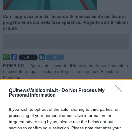
Con l’approvazione dell’accordo di finanziamento dei lavori, il
progetto entra ora nella fase operativa. Progetto da 3,6 milioni
di euro
PIOMBINO —
Approvato l'accordo di finanziamento per il completo
rifacimento e riqualificazione della piscina comunale Balestri a
Piombino.
Come spiegato dall'Amministrazione in una nota, il risultato è frutto
QUInewsValdicornia.it -
Do Not Process My
di un lavoro condiviso tra il Comune di Piombino e il Ministero per lo
Personal Information
Sport e i Giovani, attraverso Sport e Salute. Una sinergia
istituzionale che permetterà di ottenere un
contributo statale di
1,5 milioni di euro,
a cui il Comune affiancherà risorse proprie per
If you wish to opt-out of the sale, sharing to third parties, or
completare un investimento complessivo di oltre 3,6 milioni di euro.
processing of your personal or sensitive information for
targeted advertising by us, please use the below opt-out
section to confirm your selection. Please note that after your