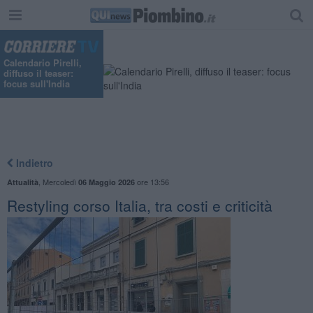
Calendario Pirelli,
diffuso il teaser:
focus sull'India
Indietro
,
Mercoledì
ore 13:56
Attualità
06 Maggio 2026
Restyling corso Italia, tra costi e criticità