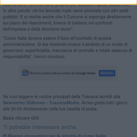
costi di oltre 120mila euro, proprio per sostituire quelle passerelle.
In altre parole: chi ha lavorato male viene premiato con altri soldi
pubblici. E si rischia anche che il Comune si esponga direttamente
sul piano dei risarcimenti, invece di tutelarsi nei confronti
dell’impresa e della direzione lavori".
"Corso Italia doveva essere il fiore all’occhiello di questa
amministrazione. Si sta rivelando invece il simbolo di un modo di
governare: superficialità, mancanza di controllo e totale assenza di
responsabilità", hanno concluso.
Se vuoi leggere le notizie principali della Toscana iscriviti alla
Newsletter QUInews - ToscanaMedia.
Arriva gratis tutti i giorni
alle 20:00 direttamente nella tua casella di posta.
Basta cliccare
QUI
Ti potrebbe interessare anche:
Ristoro economico per le attività di corso Italia