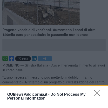
Progetto vecchio di vent'anni. Aumentano i costi di oltre
120mila euro per sostituire le passerelle non idonee
PIOMBINO —
Sinistra Italiana - Avs è intervenuta in merito ai lavori
in corso Italia.
"Erano necessari, nessuno può metterlo in dubbio. - hanno
commentato - All’interno di un progetto di rivitalizzazione del centro,
che manca, Corso Italia doveva essere il biglietto da visita della
città. Ma necessario non significa fatto bene".
QUInewsValdicornia.it -
Do Not Process My
Personal Information