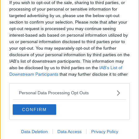
If you wish to opt-out of the sale, sharing to third parties, or
"L’amministrazione Ferrari ha scelto di realizzare
un intervento
processing of your personal or sensitive information for
basato su un progetto vecchio di vent’anni
. Non è solo una
targeted advertising by us, please use the below opt-out
questione di stile: un progetto moderno di spazio pubblico avrebbe
section to confirm your selection. Please note that after your
dovuto fare i conti con la attuale realtà climatica di una città
opt-out request is processed you may continue seeing
mediterranea come Piombino; caldo torrido d’estate, superfici che
interest-based ads based on personal information utilized by
accumulano calore, assenza di ombra. Si potevano immaginare
us or personal information disclosed to third parties prior to
alberature strutturali e studiate per il contesto, pavimentazioni
your opt-out. You may separately opt-out of the further
drenanti, spazi pensati per essere vissuti anche nelle ore calde.
disclosure of your personal information by third parties on the
Esistono esempi virtuosi in tutta Europa, e non sono costosi né
IAB’s list of downstream participants. This information may
utopici. Invece niente di tutto questo.
Una riqualificazione già
also be disclosed by us to third parties on the
IAB’s List of
superata il giorno dopo l’inaugurazione
. A questo, però,
si
Downstream Participants
that may further disclose it to other
aggiungono criticità gravi e concrete sul cantiere
. La scelta dei
third parties.
sanpietrini si sta rivelando problematica per l’accessibilità e i
movimenti di chi si muove in carrozzina o con ausili, come già
Personal Data Processing Opt Outs
denunciato da diverse associazioni delle persone con disabilità.
Non serve istituire una Consulta delle disabilità se poi non si tiene
di conto delle esigenze dei disabili nella progettazione di uno spazio
CONFIRM
pubblico. Ma ancora più grave è quanto emerge sulla gestione del
cantiere. Le passerelle temporanee installate dalla ditta, che
evidentemente non erano idonee, hanno causato cadute e
incidenti. E come risponde il Comune? Non con sanzioni o richieste
Data Deletion
Data Access
Privacy Policy
di responsabilità, ma con una variante progettuale che aumenta i