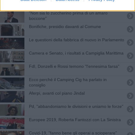
"Non sia lo zuccherino prima di un amaro
boccone"
Bonifiche, presidio davanti al Comune
Le questioni della fabbrica di nuovo in Parlamento
Camera e Senato, i risultati a Campiglia Marittima
FdI, Donzelli e Rossi temono "l'ennesima farsa"
Ecco perché il Camping Cig ha parlato in
consiglio
Aferpi, avanti col piano Jindal
Pd, "abbandoniamo le divisioni e uniamo le forze"
Europee 2019, Roberta Fantozzi con La Sinistra
Covid-19, "fanno bene gli operai a scioperare"