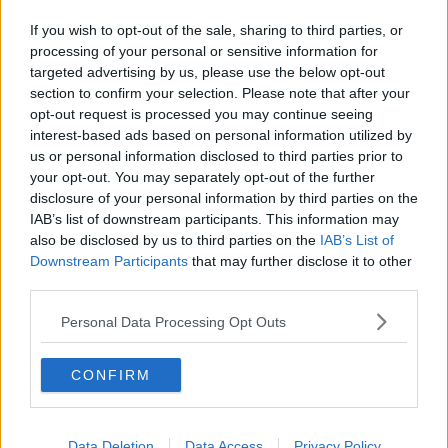
"Non saremo al corteo istituzionale del 25 Aprile"
If you wish to opt-out of the sale, sharing to third parties, or
25 Aprile, tutte le iniziative in città
processing of your personal or sensitive information for
targeted advertising by us, please use the below opt-out
Piazzale di alaggio, lente sul nuovo progetto
section to confirm your selection. Please note that after your
opt-out request is processed you may continue seeing
interest-based ads based on personal information utilized by
"Accettato lo stesso aumento negato a Rimateria"
us or personal information disclosed to third parties prior to
your opt-out. You may separately opt-out of the further
Si-Avs, "ecco da dove ripartire"
disclosure of your personal information by third parties on the
IAB’s list of downstream participants. This information may
Alleanza Verdi e Sinistra: "Cancellare la proroga"
also be disclosed by us to third parties on the
IAB’s List of
Downstream Participants
that may further disclose it to other
"Spiaggia di Torre Mozza resti pubblica e libera"
third parties.
"Ferrari chieda di cancellare comma sulla
Personal Data Processing Opt Outs
proroga"
Celati nuovo presidente di Porta a Terra Desco
CONFIRM
Commissioni concorsi, "Modifiche dopo le
critiche"
Data Deletion
Data Access
Privacy Policy
"Bonifiche e lavoro, avanti insieme o frana tutto"