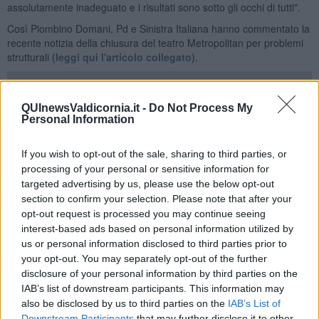
assolutamente inadeguato e i risultati sono sotto gli occhi di tutti".
Così Piombino Domani, Pd e Sinistra Italiana hanno commentato la
recente notizia della chiusura del teatro Metropolitan per problemi
strutturali
(leggi qui l'articolo collegato)
.
QUInewsValdicornia.it -
Do Not Process My
Personal Information
"
Si chiude senza aver preparato prima un’alternativa
, e si fanno
ipotesi oggi, a metà tra l’improbabile e il ridicolo, senza indicare
date, luoghi precisi, soluzioni concrete per proseguire l’attività
If you wish to opt-out of the sale, sharing to third parties, or
garantita dal Teatro. Sappiamo benissimo che
le verifiche
processing of your personal or sensitive information for
strutturali andavano fatte e che erano in corso
, che gli
targeted advertising by us, please use the below opt-out
adeguamenti normativi sono necessari e che la ristrutturazione del
section to confirm your selection. Please note that after your
teatro e, per quanto ci riguarda, dell’intera struttura che comprende
opt-out request is processed you may continue seeing
anche il Mercato coperto dovrebbe essere una priorità. - hanno
interest-based ads based on personal information utilized by
proseguito - Il punto non è questo.
Il punto è che queste cose si
us or personal information disclosed to third parties prior to
sapevano da tempo e che non si lascia una città senza la sua
your opt-out. You may separately opt-out of the further
unica struttura in grado di ospitare spettacoli, assemblee,
disclosure of your personal information by third parties on the
cinema, teatro e ogni altra manifestazione artistica
; andava
IAB’s list of downstream participants. This information may
preparata un’alternativa in modo che di fronte alla necessità di
also be disclosed by us to third parties on the
IAB’s List of
chiudere non si fermassero le attività che nel Metropolitan si
Downstream Participants
that may further disclose it to other