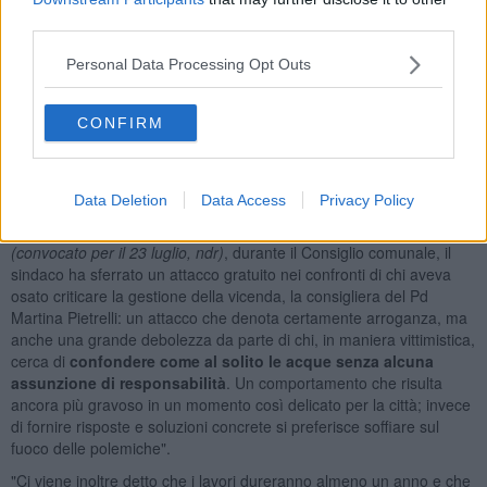
svolgono. Il tempo per farlo c'era, come dimostra la relazione
third parties.
elaborata nel 2021 dall’allora dirigente del settore Lavori Pubblici
del Comune, ingegner Claudio Santi nella quale si faceva presente
Personal Data Processing Opt Outs
la necessità d’ intervenire sull’edificio per i doverosi adeguamenti
strutturali. Si potevano creare anche alternative percorribili, come la
ristrutturazione dell’ex circolino Acciaierie alla quale
CONFIRM
l’Amministrazione attuale non solo si è addirittura opposta
sostenendo che c’erano spazi sufficienti in città per svolgere attività
teatrali e artistiche, ma nemmeno ha ritenuto meritevole presentare
progetti a valere sui fondi PNRR".
Data Deletion
Data Access
Privacy Policy
"Non contenti della
figuraccia fatta di fronte ai cittadini
, oggi
(convocato per il 23 luglio, ndr)
, durante il Consiglio comunale, il
sindaco ha sferrato un attacco gratuito nei confronti di chi aveva
osato criticare la gestione della vicenda, la consigliera del Pd
Martina Pietrelli: un attacco che denota certamente arroganza, ma
anche una grande debolezza da parte di chi, in maniera vittimistica,
cerca di
confondere come al solito le acque senza alcuna
assunzione di responsabilità
. Un comportamento che risulta
ancora più gravoso in un momento così delicato per la città; invece
di fornire risposte e soluzioni concrete si preferisce soffiare sul
fuoco delle polemiche".
"Ci viene inoltre detto che i lavori dureranno almeno un anno e che