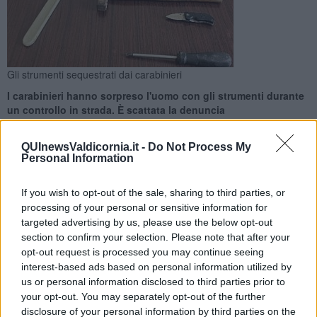
Gli strumenti sequestrati dai carabinieri
I carabinieri hanno sorpreso l'uomo con gli strumenti durante
un controllo in strada. È scattata la denuncia
QUInewsValdicornia.it -
Do Not Process My
Personal Information
If you wish to opt-out of the sale, sharing to third parties, or
PIOMBINO —
Un cinquantenne del posto è stato denunciato a
processing of your personal or sensitive information for
piede libero dai carabinieri della Stazione di Piombino
targeted advertising by us, please use the below opt-out
Portovecchio per il reato di possesso ingiustificato di oggetti atti ad
section to confirm your selection. Please note that after your
offendere.
opt-out request is processed you may continue seeing
Come spiegano i carabinieri in una nota, i militari hanno notato
interest-based ads based on personal information utilized by
l’uomo aggirarsi con fare sospetto a bordo della sua auto in località
us or personal information disclosed to third parties prior to
Asca e, date le circostanze di tempo e luogo, lo hanno sottoposto a
your opt-out. You may separately opt-out of the further
controllo.
disclosure of your personal information by third parties on the