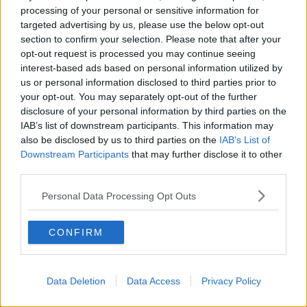
ospitate in ogni singola camera arrivando ad averne la maggior
processing of your personal or sensitive information for
parte con due letti e bagno privato. Saranno realizzati importanti
targeted advertising by us, please use the below opt-out
lavori di ripristino strutturale, il condizionamento in tutta la struttura
section to confirm your selection. Please note that after your
e la sostituzione degli arredi attuali con forniture più moderne e
opt-out request is processed you may continue seeing
funzionali. Cambierà inoltre anche il servizio offerto grazie
interest-based ads based on personal information utilized by
all’attivazione del nucleo per persone con disturbi cognitivi e
us or personal information disclosed to third parties prior to
comportamentali che garantirà un’assistenza più intensiva e
your opt-out. You may separately opt-out of the further
qualificata”.
disclosure of your personal information by third parties on the
IAB’s list of downstream participants. This information may
also be disclosed by us to third parties on the
IAB’s List of
Downstream Participants
that may further disclose it to other
Queste novità, come si apprende in una nota, si inseriscono in un
third parties.
piano di riqualificazione complessiva portato avanti da tempo dalla
Azienda USL Toscana nord sulla struttura polifunzionale di
Personal Data Processing Opt Outs
Campiglia.
“Anche per la residenza di
San Rocco a Piombino – ha aggiunto
CONFIRM
Pagliacci – oltre alla conferma dei quaranta posti letto a
disposizione e dell’attività svolta dal nucleo per persone con disturbi
cognitivi e comportamentali e il centro diurno Alzheimer sono
Data Deletion
Data Access
Privacy Policy
previsti lavori di ripristino e miglioramento specifico della struttura”.
Le due strutture, già apprezzate per la posizione e la qualità