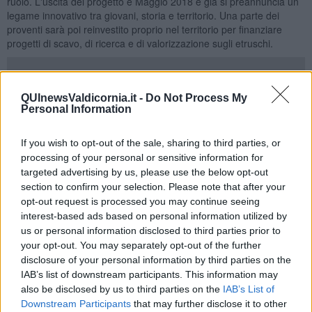
ruolo. L'uscita del progetto è Maggio 2018 e già si preannuncia un
legame innovativo tra giovani, storia e territorio. Una parte dei
proventi sarà poi reinvestito proprio nel territorio per finanziare
progetti di scavo, di ricerca e di valorizzazione sugli etruschi.
QUInewsValdicornia.it -
Do Not Process My
La strada dei giochi dedicati al mondo degli Etruschi era già stata
Personal Information
intrapresa da 25 ragazzi dell'Istituto superiore Einaudi-Ceccherelli
quando hanno fondato
Ludos Ja
, ideato e presentato il gioco da
If you wish to opt-out of the sale, sharing to third parties, or
tavola
The Iron Legend
realizzato in collaborazione con Parchi Val
processing of your personal or sensitive information for
di Cornia nell'ambito di un progetto di alternanza scuola-lavoro.
targeted advertising by us, please use the below opt-out
section to confirm your selection. Please note that after your
opt-out request is processed you may continue seeing
interest-based ads based on personal information utilized by
us or personal information disclosed to third parties prior to
your opt-out. You may separately opt-out of the further
disclosure of your personal information by third parties on the
IAB’s list of downstream participants. This information may
also be disclosed by us to third parties on the
IAB’s List of
Downstream Participants
that may further disclose it to other