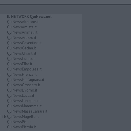
IL NETWORK QuiNews.net
QuiNewsAbetone.it
QuiNewsAmiata.it
QuiNewsAnimali.it
QuiNewsArezzo.it
QuiNewsCasentino.it
QuiNewsCecina.it
QuiNewsChianti.it
QuiNewsCuoio.it
QuiNewsElba.it
QuiNewsEmpolese.it
i
QuiNewsFirenze.it
QuiNewsGarfagnana.it
QuiNewsGrosseto.it
QuiNewsLivorno.it
QuiNewsLucca.it
QuiNewsLunigiana.it
QuiNewsMaremma.it
QuiNewsMassaCarrara.it
ATTE
QuiNewsMugello.it
QuiNewsPisa.it
QuiNewsPistoia.it