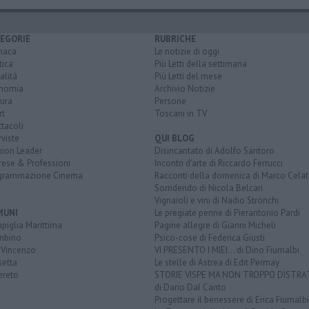
EGORIE
RUBRICHE
naca
Le notizie di oggi
tica
Più Letti della settimana
alità
Più Letti del mese
nomia
Archivio Notizie
ura
Persone
rt
Toscani in TV
tacoli
rviste
QUI BLOG
nion Leader
Disincantato di Adolfo Santoro
rese & Professioni
Incontri d'arte di Riccardo Ferrucci
grammazione Cinema
Racconti della domenica di Marco Celat
Sorridendo di Nicola Belcari
Vignaioli e vini di Nadio Stronchi
MUNI
Le pregiate penne di Pierantonio Pardi
piglia Marittima
Pagine allegre di Gianni Micheli
mbino
Psico-cose di Federica Giusti
 Vincenzo
VI PRESENTO I MIEI... di Dino Fiumalbi
setta
Le stelle di Astrea di Edit Permay
ereto
STORIE VISPE MA NON TROPPO DISTR
di Dario Dal Canto
Progettare il benessere di Erica Fiumalbi