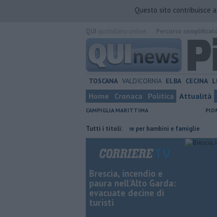
Questo sito contribuisce 
QUI
quotidiano online.
Percorso semplificat
TOSCANA
VALDICORNIA
ELBA
CECINA
L
Home
Cronaca
Politica
Attualità
CAMPIGLIA MARITTIMA
PIO
ratto di strada
Ventimila cartoline per bambini e famiglie
Tutti i titoli:
Porto P
Brescia, incendio e
paura nell'Alto Garda:
evacuate decine di
turisti