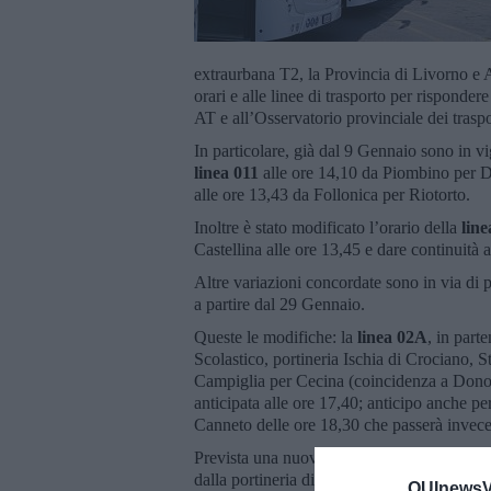
extraurbana T2, la Provincia di Livorno e 
orari e alle linee di trasporto per rispondere
AT e all’Osservatorio provinciale dei traspo
In particolare, già dal 9 Gennaio sono in v
linea 011
alle ore 14,10 da Piombino per D
alle ore 13,43 da Follonica per Riotorto.
Inoltre è stato modificato l’orario della
line
Castellina alle ore 13,45 e dare continuità 
Altre variazioni concordate sono in via di 
a partire dal 29 Gennaio.
Queste le modifiche: la
linea 02A
, in part
Scolastico, portineria Ischia di Crociano, S
Campiglia per Cecina (coincidenza a Donorat
anticipata alle ore 17,40; anticipo anche pe
Canneto delle ore 18,30 che passerà invece
Prevista una nuova corsa della
linea 02A
i
dalla portineria di Ischia di Crociano e la c
QUInewsVa