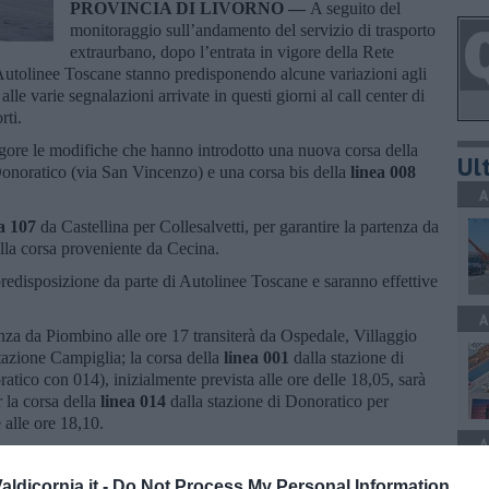
PROVINCIA DI LIVORNO —
A seguito del
monitoraggio sull’andamento del servizio di trasporto
extraurbano, dopo l’entrata in vigore della Rete
Autolinee Toscane stanno predisponendo alcune variazioni agli
 alle varie segnalazioni arrivate in questi giorni al call center di
rti.
igore le modifiche che hanno introdotto una nuova corsa della
Ult
onoratico (via San Vincenzo) e una corsa bis della
linea 008
A
a 107
da Castellina per Collesalvetti, per garantire la partenza da
alla corsa proveniente da Cecina.
predisposizione da parte di Autolinee Toscane e saranno effettive
A
enza da Piombino alle ore 17 transiterà da Ospedale, Villaggio
tazione Campiglia; la corsa della
linea 001
dalla stazione di
ico con 014), inizialmente prevista alle ore delle 18,05, sarà
r la corsa della
linea 014
dalla stazione di Donoratico per
 alle ore 18,10.
A
n partenza alle ore 5,40 da Piombino per Campiglia con transito
orsa delle ore 7,55 della
linea 006
viene anticipata alle ore 7,35
ldicornia.it -
Do Not Process My Personal Information