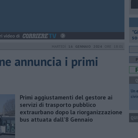
"G
so
MARTEDÌ
16 GENNAIO 2024
ORE 18:01
ne annuncia i primi
Q
​Un 
Primi aggiustamenti del gestore ai
civ
servizi di trasporto pubblico
extraurbano dopo la riorganizzazione
QUI
bus attuata dall'8 Gennaio