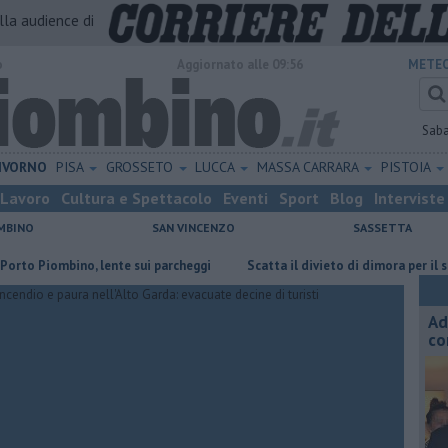
alla audience di
o
Aggiornato alle 09:56
METEO
Sab
IVORNO
PISA
GROSSETO
LUCCA
MASSA CARRARA
PISTOIA
Lavoro
Cultura e Spettacolo
Eventi
Sport
Blog
Interviste
MBINO
SAN VINCENZO
SASSETTA
iombino, lente sui parcheggi
Scatta il divieto di dimora per il senzate
Ad
co