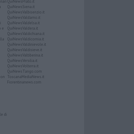
nari
QuiNewsPrato.it
a
QuiNewsSiena.it
QuiNewsValbisenzio.it
QuiNewsValdarno.it
i
QuiNewsValdelsa.it
o e
QuiNewsValdera.it
QuiNewsValdichiana.it
lla
QuiNewsValdicornia.it
QuiNewsValdinievole.it
QuiNewsValdisieve.it
QuiNewsValtiberina.it
QuiNewsVersilia.it
QuiNewsVolterra.it
QuiNewsTango.com
Don
ToscanaMediaNews.it
Fiorentinanews.com
le di