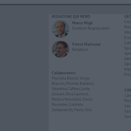
REDAZIONE QUI NEWS
CAT
Cro
Marco Migli
Poli
Direttore Responsabile
Attu
Eco
Cult
Pietro Mattonai
Spo
Redattore
Spet
Inte
Opi
Imp
Collaboratori
Pro
Marcella Bitozzi, Sergio
Braccini, Michele Bufalino,
Valentina Caffieri, Linda
CO
Giuliani, Dina Laurenzi,
Cam
Monica Nocciolini, Paolo
Pio
Nocentini, Gabriele
San
Santarnecchi, Paola Silvi.
Sas
Suv