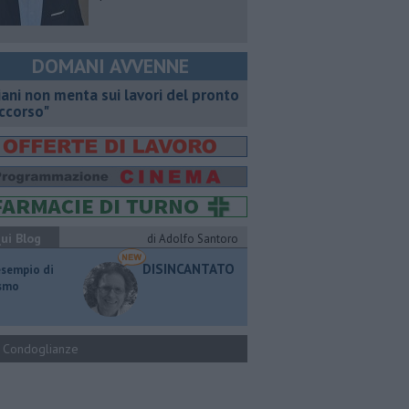
DOMANI AVVENNE
iani non menta sui lavori del pronto
ccorso"
ui Blog
di Adolfo Santoro
DISINCANTATO
esempio di
ismo
Condoglianze