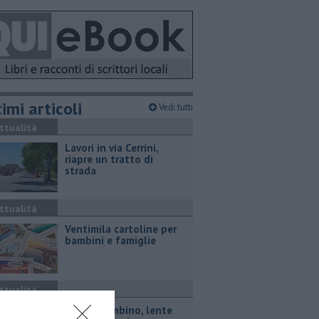
imi articoli
Vedi tutti
ttualità
Lavori in via Cerrini,
riapre un tratto di
strada
ttualità
Ventimila cartoline per
bambini e famiglie
ttualità
Porto Piombino, lente