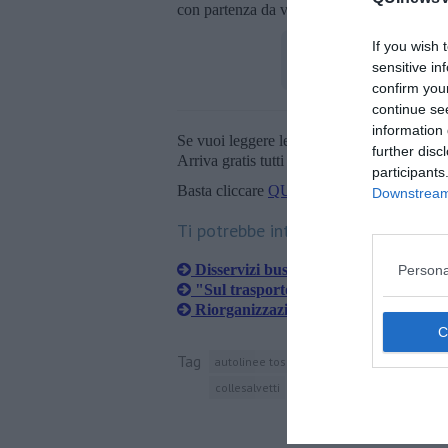
con partenza da viale Italia (Donoratico) 
If you wish 
sensitive in
confirm you
continue se
information 
Se vuoi leggere le notizie principali della T
further disc
Arriva gratis tutti i giorni alle 20:00 dirett
participants
Basta cliccare
QUI
Downstream 
Ti potrebbe interessare anche:
Disservizi bus, circoli Pd raccolgono 
Persona
"Sul trasporto pubblico lacrime di co
Riorganizzazione bus, convocati Comu
Tag
autolinee toscane
provincia di livorno
collesalvetti
cecina
regno d'italia