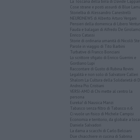
La Toscana della birra di Davide Cappan
Cose strane e posti assurdi di Blue Lam
Storielba di Alessandro Canestrelli
NEURONEWS di Alberto Arturo Vergani
Pensieri della domenica di Libero Ventur
Fauda e balagan di Alfredo De Girolam
Enrico Catassi
Storie di ordinaria umanità di Nicolò Ste
Parole in viaggio di Tito Barbini
Turbative di Franco Bonciani
Lo scrittore sfigato di Enrico Guerrini e
Gordiano Lupi
Raccontare di Gusto di Rubina Rovini
Legalità e non solo di Salvatore Calleri
Shalom La Cultura della Solidarietà di 
Andrea Pio Cristiani
VERSI-AMO di Chi mette al centro la
persona
Eureka! di Nausica Manzi
Tabasco senza filtro di Tabasco n.6
Ci vuole un fisico di Michele Campisi
Economia e territorio, da globale a loca
Daniele Salvadori
La dama a scacchi di Carlo Belciani
Due chiacchiere in cucina di Sabrina