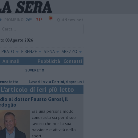
26°
31°
:
PIOMBINO
QuiNews.net
ato
08 Agosto 2026
PRATO
FIRENZE
SIENA
AREZZO
Animali
Pubblicità
Contatti
SUVERETO
tto
Lavori in via Cerrini, riapre un tratto di strada
Ventimila cartol
L'articolo di ieri più letto
dio al dottor Fausto Garosi, il
rdoglio
Era una persona molto
conosciuta sia per il suo
lavoro che per la sua
passione e attività nello
sport