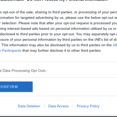
per Castagneto Carducci.
to opt-out of the sale, sharing to third parties, or processing of your per
formation for targeted advertising by us, please use the below opt-out s
C
r selection. Please note that after your opt-out request is processed y
eing interest-based ads based on personal information utilized by us or
disclosed to third parties prior to your opt-out. You may separately opt-
oscana iscriviti alla
Newsletter QUInews - ToscanaMedia.
losure of your personal information by third parties on the IAB’s list of
amente nella tua casella di posta.
. This information may also be disclosed by us to third parties on the
IA
Participants
that may further disclose it to other third parties.
segnalazioni
l Data Processing Opt Outs
ccodrillo"
ni e sindacati
CONFIRM
piombino
castagneto carducci
follonica
riotorto (piombino)
Data Deletion
Data Access
Privacy Policy