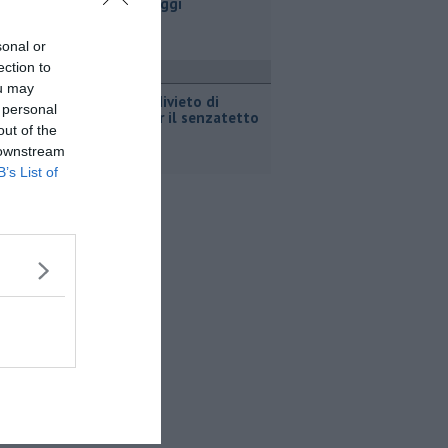
sui parcheggi
sonal or
ection to
ronaca
ou may
Scatta il divieto di
 personal
dimora per il senzatetto
out of the
 downstream
B’s List of