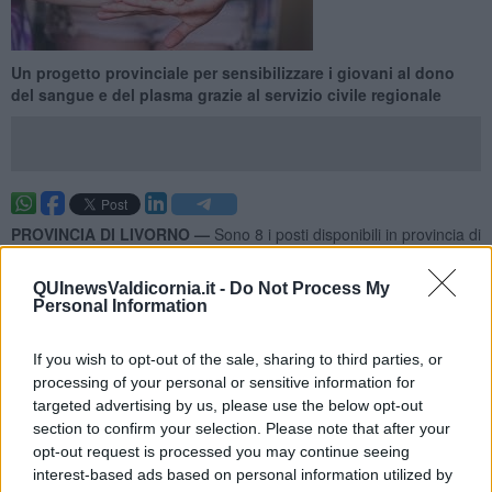
Un progetto provinciale per sensibilizzare i giovani al dono
del sangue e del plasma grazie al servizio civile regionale
PROVINCIA DI LIVORNO —
Sono 8 i posti disponibili in provincia di
Livorno per il
nuovo progetto di Servizio Civile Regionale
“RiSCRivere la comunità: giovani per il dono”
promosso da
QUInewsValdicornia.it -
Do Not Process My
Avis Toscana nell’ambito del bando finanziato con risorse PR FSE+
Personal Information
2021/2027 della Regione Toscana.
I posti disponibili saranno uno per ogni sede Avis a Campiglia
If you wish to opt-out of the sale, sharing to third parties, or
Marittima, Cecina, Livorno, Piombino, Rosignano Marittimo, San
processing of your personal or sensitive information for
Vincenzo, Collesalvetti, Bassa Val di Cecina.
targeted advertising by us, please use the below opt-out
section to confirm your selection. Please note that after your
opt-out request is processed you may continue seeing
interest-based ads based on personal information utilized by