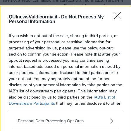
prossime settimane realizzato nell’ambito del progetto finanziato
dal PNRR Missione 1, Componente 3- Attrattività dei Borghi Storici,
QUInewsValdicornia.it -
Do Not Process My
che permetterà di restituire piena funzionalità a uno degli edifici più
Personal Information
rappresentativi del centro storico, preparandolo ad accogliere la
nuova biblioteca comunale, spazi dedicati all’archivio storico, ad
attività ed iniziative culturali, a nuove funzioni e servizi per la
If you wish to opt-out of the sale, sharing to third parties, or
cittadinanza.
processing of your personal or sensitive information for
targeted advertising by us, please use the below opt-out
section to confirm your selection. Please note that after your
opt-out request is processed you may continue seeing
interest-based ads based on personal information utilized by
Il progetto ha mirato ad un equilibrio attento tra tutela del valore
us or personal information disclosed to third parties prior to
storico-architettonico del Palazzo e nuove esigenze d’uso.
L’intervento edilizio ha infatti recuperato gli ambienti originari,
your opt-out. You may separately opt-out of the further
rispettandone materiali, proporzioni e identità, predisponendo gli
disclosure of your personal information by third parties on the
spazi agli allestimenti interni che verranno installati nelle prossime
IAB’s list of downstream participants. This information may
settimane.Le opere eseguite fino ad ora hanno consentito di
also be disclosed by us to third parties on the
IAB’s List of
mettere in sicurezza e valorizzare volumi, murature e
Downstream Participants
that may further disclose it to other
pavimentazioni storiche; adeguare gli impianti tecnologici in vista
third parties.
della nuova destinazione d’uso; predisporre gli ambienti per
ospitare aree lettura, sale studio, uffici e depositi archivistici;
Personal Data Processing Opt Outs
migliorare l’accessibilità e la fruibilità complessiva per tutti gli utenti,