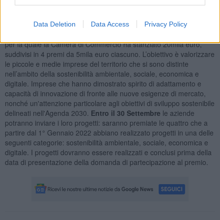
Data Deletion
Data Access
Privacy Policy
Al via, inoltre, la prima edizione del
Premio impresa sostenibile
,
per la quale la Camera di Commercio ha stanziato 20mila euro,
suddivisi in 4 premi da 5mila euro ciascuno. L’obiettivo è valorizzare
le piccole e medie imprese del territorio che si sono distinte
nell’ambito della sostenibilità ambientale, sociale, economica e
digitale. Imprese che hanno dimostrato spirito di adattamento e
capacità di innovazione di fronte alle nuove esigenze di mercato,
nonché un'attenzione particolare agli obiettivi di sviluppo sostenibile
delineati nell'Agenda 2030.
Entro il 30 Settembre
le aziende
potranno inviare i loro progetti: saranno premiate le quattro che a
partire dal 1° Gennaio 2022 abbiano realizzato progetti in una delle
seguenti categorie: sostenibilità ambientale, sociale, economica e
digitale. I progetti dovranno essere realizzati e conclusi prima della
data di presentazione della domanda di partecipazione al premio.