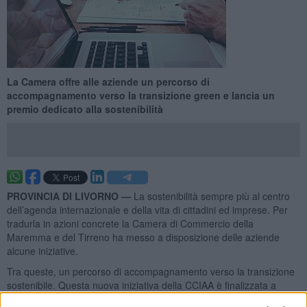
La Camera offre alle aziende un percorso di
accompagnamento verso la transizione green e lancia un
premio dedicato alla sostenibilità
PROVINCIA DI LIVORNO —
La sostenibilità sempre più al centro
dell’agenda internazionale e della vita di cittadini ed imprese. Per
tradurla in azioni concrete la Camera di Commercio della
Maremma e del Tirreno ha messo a disposizione delle aziende
alcune iniziative.
Tra queste, un percorso di accompagnamento verso la transizione
sostenibile. Questa nuova iniziativa della CCIAA è finalizzata a
supportare le aziende che hanno sede nelle province di Grosseto e