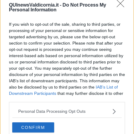
Livorno nell’avvio di un percorso di transizione sostenibile.
QUInewsValdicornia.it -
Do Not Process My
L’obiettivo è rafforzare le competenze delle imprese in ambito green
Personal Information
e accompagnarle nella valutazione del loro posizionamento rispetto
alle tre principali dimensioni della sostenibilità - ambientale, sociale
If you wish to opt-out of the sale, sharing to third parties, or
e di governance - al fine di individuare possibili soluzioni strategiche
processing of your personal or sensitive information for
per un miglioramento delle loro performance di sostenibilità. Il
targeted advertising by us, please use the below opt-out
percorso si articola in varie fasi: il primo step è un ciclo di 6 incontri
section to confirm your selection. Please note that after your
formativi gratuiti on line dall’11 giugno all’11 luglio, aperti a tutte le
opt-out request is processed you may continue seeing
imprese previa iscrizione e volti ad approfondire i vantaggi per chi
interest-based ads based on personal information utilized by
sposa i temi della sostenibilità. Le aziende che parteciperanno ad
almeno 5 incontri potranno poi inviare la manifestazione d’interesse
us or personal information disclosed to third parties prior to
per accedere all’assistenza personalizzata, che sarà riservata a 10
your opt-out. You may separately opt-out of the further
imprese. Per ciascuna di queste aziende sarà elaborato uno
disclosure of your personal information by third parties on the
specifico
piano di azione per la transizione green
e saranno
IAB’s list of downstream participants. This information may
organizzati incontri personalizzati da remoto con i referenti di ogni
also be disclosed by us to third parties on the
IAB’s List of
impresa. A disposizione per tutte le aziende anche ‘
SUSTAINability’
,
Downstream Participants
that may further disclose it to other
un progetto con uno specifico portale che offre la possibilità di
third parties.
compilare un questionario online per l’autovalutazione
dell’impresa rispetto alla sostenibilità. La CCIAA, dunque,
Personal Data Processing Opt Outs
supporterà le realtà imprenditoriali in ogni fase verso la sostenibilità
ed i risultati saranno presentati in un evento finale per la
CONFIRM
condivisione di buone pratiche.