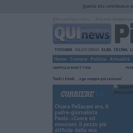
Questo sito contribuisce 
QUI
quotidiano online.
Percorso semplificat
TOSCANA
VALDICORNIA
ELBA
CECINA
L
Home
Cronaca
Politica
Attualità
CAMPIGLIA MARITTIMA
PIO
 abbassiamo la guardia"
"Apritiborgo sempre più costoso"
Tutti i titoli:
Per l'e
Chiara Pellacani oro, il
padre-giornalista
Paolo: «Cuore ed
emozioni, il pezzo più
difficile della mia