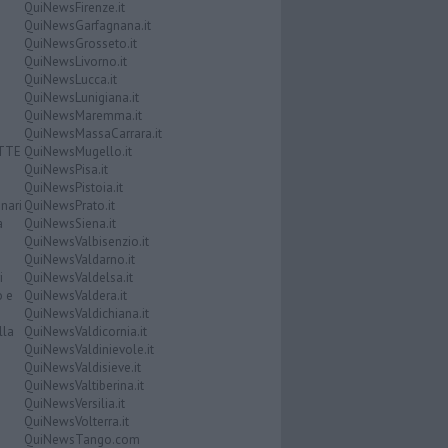
QuiNewsFirenze.it
QuiNewsGarfagnana.it
QuiNewsGrosseto.it
QuiNewsLivorno.it
QuiNewsLucca.it
QuiNewsLunigiana.it
QuiNewsMaremma.it
QuiNewsMassaCarrara.it
ATTE
QuiNewsMugello.it
QuiNewsPisa.it
QuiNewsPistoia.it
nari
QuiNewsPrato.it
a
QuiNewsSiena.it
QuiNewsValbisenzio.it
QuiNewsValdarno.it
i
QuiNewsValdelsa.it
o e
QuiNewsValdera.it
QuiNewsValdichiana.it
lla
QuiNewsValdicornia.it
QuiNewsValdinievole.it
QuiNewsValdisieve.it
QuiNewsValtiberina.it
QuiNewsVersilia.it
QuiNewsVolterra.it
QuiNewsTango.com