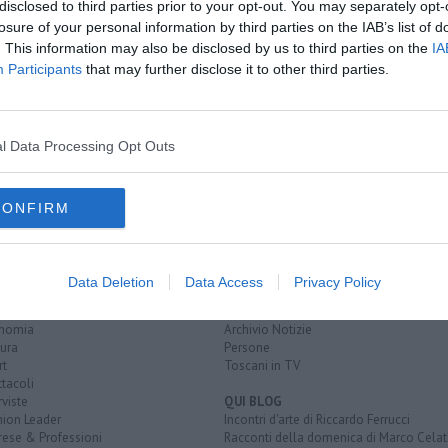
disclosed to third parties prior to your opt-out. You may separately opt-
losure of your personal information by third parties on the IAB’s list of
. This information may also be disclosed by us to third parties on the
IA
ropei Juniores
Participants
that may further disclose it to other third parties.
C
i
i
l Data Processing Opt Outs
CONFIRM
EGORIE
RUBRICHE
naca
Le notizie di oggi
Data Deletion
Data Access
Privacy Policy
tica
Più Letti della settimana
alità
Più Letti del mese
nomia
Archivio Notizie
ura
Persone
rt
Toscani in TV
tacoli
rviste
QUI BLOG
nion Leader
Incontri d'arte di Riccardo Ferrucci
rese & Professioni
Racconti della domenica di Marco Celat