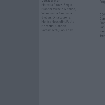
Collaboratori
Pro
Marcella Bitozzi, Sergio
Braccini, Michele Bufalino,
Valentina Caffieri, Linda
CO
Giuliani, Dina Laurenzi,
Cam
Monica Nocciolini, Paolo
Pio
Nocentini, Gabriele
San
Santarnecchi, Paola Silvi.
Sas
Suv