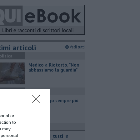
imi articoli
Vedi tutti
olitica
Medico a Riotorto, "Non
abbassiamo la guardia"
olitica
"Apritiborgo sempre più
costoso"
sonal or
ection to
ttualità
ou may
 personal
Per l'eclissi tutti in