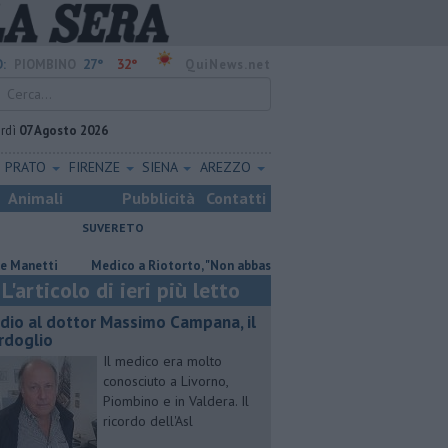
27°
32°
:
PIOMBINO
QuiNews.net
rdì
07 Agosto 2026
PRATO
FIRENZE
SIENA
AREZZO
Animali
Pubblicità
Contatti
SUVERETO
tti
Medico a Riotorto, "Non abbassiamo la guardia"
"Apritiborgo 
L'articolo di ieri più letto
dio al dottor Massimo Campana, il
rdoglio
Il medico era molto
conosciuto a Livorno,
Piombino e in Valdera. Il
ricordo dell'Asl