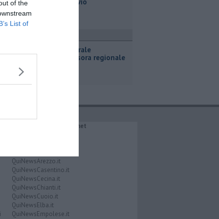
piazza Bovio
out of the
 downstream
B’s List of
ultura
Tour culturale
dell'assessora regionale
Manetti
IL NETWORK QuiNews.net
QuiNewsAbetone.it
QuiNewsAmiata.it
QuiNewsAnimali.it
QuiNewsArezzo.it
QuiNewsCasentino.it
QuiNewsCecina.it
QuiNewsChianti.it
QuiNewsCuoio.it
QuiNewsElba.it
i
QuiNewsEmpolese.it