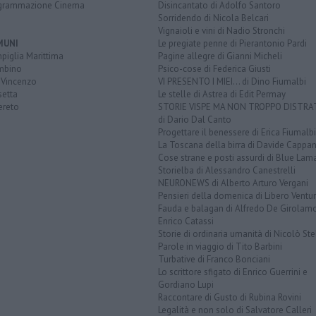
grammazione Cinema
Disincantato di Adolfo Santoro
Sorridendo di Nicola Belcari
Vignaioli e vini di Nadio Stronchi
MUNI
Le pregiate penne di Pierantonio Pardi
piglia Marittima
Pagine allegre di Gianni Micheli
mbino
Psico-cose di Federica Giusti
 Vincenzo
VI PRESENTO I MIEI... di Dino Fiumalbi
setta
Le stelle di Astrea di Edit Permay
ereto
STORIE VISPE MA NON TROPPO DISTR
di Dario Dal Canto
Progettare il benessere di Erica Fiumalbi
La Toscana della birra di Davide Cappan
Cose strane e posti assurdi di Blue Lam
Storielba di Alessandro Canestrelli
NEURONEWS di Alberto Arturo Vergani
Pensieri della domenica di Libero Ventur
Fauda e balagan di Alfredo De Girolam
Enrico Catassi
Storie di ordinaria umanità di Nicolò Ste
Parole in viaggio di Tito Barbini
Turbative di Franco Bonciani
Lo scrittore sfigato di Enrico Guerrini e
Gordiano Lupi
Raccontare di Gusto di Rubina Rovini
Legalità e non solo di Salvatore Calleri