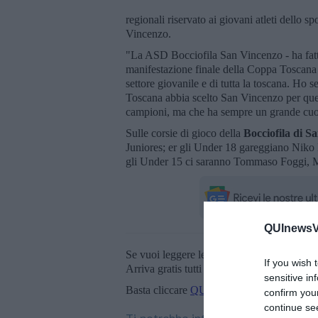
regionali riservato ai giovani atleti dello 
Vincenzo.
"La ASD Bocciofila San Vincenzo - ha fatt
manifestazione finale della Coppa Toscana e
settore giovanile e di tutta la toscana. Ho
Toscana abbia scelto San Vincenzo per que
campioni, ma che ha sempre un grande cuo
Sulle corsie di gioco della
Bocciofila di S
Juniores; er gli Under 18 gareggiano Niko 
gli Under 15 ci saranno Tommaso Foggi, 
QUInewsVa
Se vuoi leggere le notizie principali della T
If you wish 
Arriva gratis tutti i giorni alle 20:00 dirett
sensitive in
Basta cliccare
QUI
confirm you
continue se