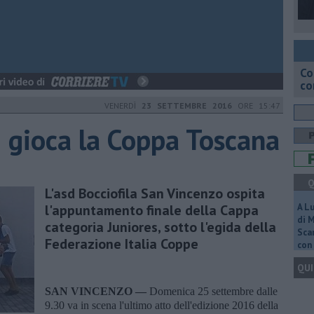
Co
co
VENERDÌ
23 SETTEMBRE 2016
ORE 15:47
si gioca la Coppa Toscana
Q
L'asd Bocciofila San Vincenzo ospita
l'appuntamento finale della Cappa
A L
di 
categoria Juniores, sotto l'egida della
Scar
Federazione Italia Coppe
con 
QUI
SAN VINCENZO —
Domenica 25 settembre dalle
9.30 va in scena l'ultimo atto dell'edizione 2016 della