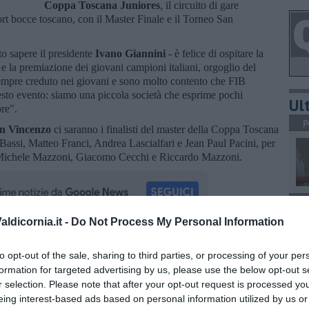
Coppa Toscana Juniores
, il circuito di gare
sport bocce toscano, con il Master Finale e il Torneo San
o sapere il presidente
Ivano Giannini
- è felice di ospitare la
 la premiazione dei giovani campioni italiani, orgoglio del
 sempre creduto nei giovani e sono molto contento che FIB
sto evento: siamo una piccola società che esprime pochi
Ult
re".
P
an Vincenzo
ci saranno i finalisti del master della Coppa Toscana
Bassi, Matteo Franci, Andrea Lascialfari e Jean Paul Pacini, per
Michele Mazzoni, Giacomo Cecchi e Riccardo Mazzoni.
P
ldicornia.it -
Do Not Process My Personal Information
oscana iscriviti alla
Newsletter QUInews - ToscanaMedia.
to opt-out of the sale, sharing to third parties, or processing of your per
amente nella tua casella di posta.
formation for targeted advertising by us, please use the below opt-out s
A
r selection. Please note that after your opt-out request is processed y
eing interest-based ads based on personal information utilized by us or