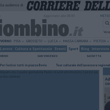
alla audience di
o
Aggiornato alle 08:00
METEO
Vene
IVORNO
PISA
GROSSETO
LUCCA
MASSA CARRARA
PISTOIA
Lavoro
Cultura e Spettacolo
Eventi
Sport
Blog
Interviste
MBINO
SAN VINCENZO
SASSETTA
clissi tutti in piazza Bovio
Tour culturale dell'assessora regionale Mane
Ad
co