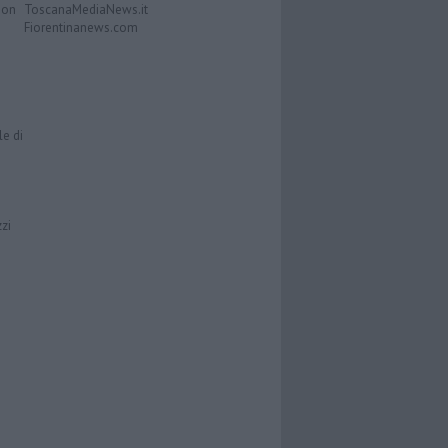
Don
ToscanaMediaNews.it
Fiorentinanews.com
le di
zzi