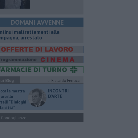
DOMANI AVVENNE
ntinui maltrattamenti alla
mpagna, arrestato
ui Blog
di Riccardo Ferrucci
INCONTRI
ucca la mostra
D'ARTE
Marcello
selli “Dialoghi
la città"
Condoglianze