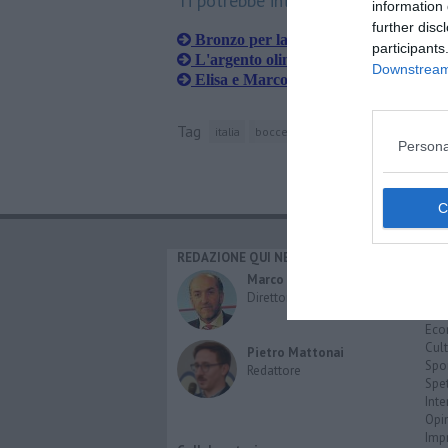
Ti potrebbe interessare anche:
information 
further disc
Bronzo per la guerriera piombinese
participants
L'argento olimpico madrina degli Eu
Downstream 
Elisa e Marco danzano con gli azzurr
Tag
italia
bocce
toscana
riccardo mazzon
Persona
REDAZIONE QUI NEWS
CAT
Cro
Marco Migli
Poli
Direttore Responsabile
Attu
Eco
Cult
Pietro Mattonai
Spo
Redattore
Spet
Inte
Opi
Imp