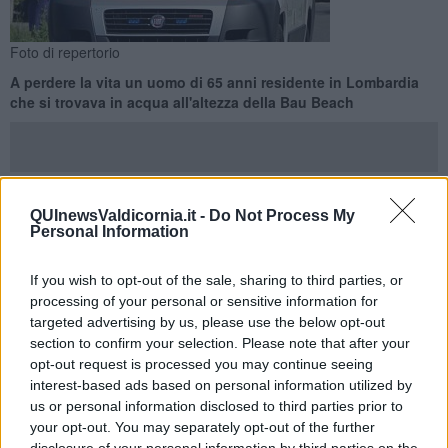
Foto di repertorio
A perdere la vita un uomo di 65 anni residente in Lombardia
che si trovava in acqua all'altezza della Bau Beach
QUInewsValdicornia.it -
Do Not Process My
SAN VINCENZO —
Sono state purtroppo inutili le manovre di
Personal Information
rianimazione avviate in spiaggia in attesa dell'arrivo
dell'ambulanza.
If you wish to opt-out of the sale, sharing to third parties, or
A perdere la vita un uomo di 65 anni, residente in Lombardia, che
processing of your personal or sensitive information for
si trovava in acqua all'altezza della Bau Beach sulla strada
targeted advertising by us, please use the below opt-out
provinciale della principessa, a San Vincenzo.
section to confirm your selection. Please note that after your
opt-out request is processed you may continue seeing
interest-based ads based on personal information utilized by
us or personal information disclosed to third parties prior to
L'uomo è stato notato in difficoltà da due persone che stavano
your opt-out. You may separately opt-out of the further