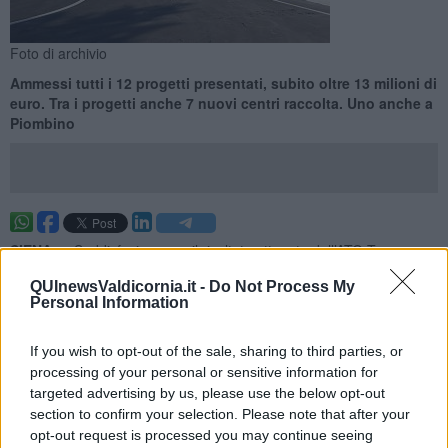
Foto di archivio
Ammessi tutti i 12 progetti presentati, subito oltre 13 milioni di
euro. Tra i progetti anche 7 nuovi centri raccolta. Uno anche a
Piombino
SIENA —
Soddisfazione per il risultato ottenuto dall’ATO Toscana
Sud nell’ambito dell’Avviso pubblico emesso dalla Regione Toscana
QUInewsValdicornia.it -
Do Not Process My
a Giugno 2025 per la selezione di interventi da cofinanziare
Personal Information
attraverso il programma PR FESR 2021-2027 (Azione 2.6.1.1
“Economia Circolare – Pubblici”).
If you wish to opt-out of the sale, sharing to third parties, or
Tutti i 12 progetti candidati dall'Autorità di Ambito sono stati
processing of your personal or sensitive information for
giudicati ammissibili, e per 8 di essi è stato già concesso il
targeted advertising by us, please use the below opt-out
finanziamento immediato, per un contributo totale di circa
13,1
section to confirm your selection. Please note that after your
milioni di euro
.
opt-out request is processed you may continue seeing