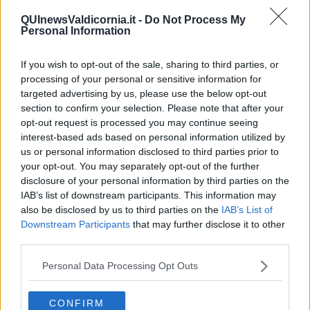
spiegazioni
(leggi qui l'articolo collegato)
.
QUInewsValdicornia.it -
Do Not Process My
"Eppure di cultura, di quella vera, ci sarebbe estremamente
Personal Information
bisogno in una condizione come quella di Piombino, cioè in una
fase di ricerca di una nuova dimensione della città industriale e di
crescita complessiva della società civile. - hanno commentato -
If you wish to opt-out of the sale, sharing to third parties, or
Invece
qui si procede a colpi di spesa pubblica e di ‘pensate’
processing of your personal or sensitive information for
estemporanee per finanziare l’iniziativa privata
, con grave
targeted advertising by us, please use the below opt-out
scadimento delle politiche culturali pubbliche. Prendiamo la vicenda
section to confirm your selection. Please note that after your
del progetto Appiani. Si tratta ancora una volta della cultura piegata
opt-out request is processed you may continue seeing
al turismo, fuori dai luoghi deputati e dalle competenze maturate,
interest-based ads based on personal information utilized by
con progetti affidati non si sa come, senza procedure di evidenza
us or personal information disclosed to third parties prior to
pubblica, esautorando di fatto la Parchi Val di Cornia, società creata
your opt-out. You may separately opt-out of the further
apposta e finanziata dai Comuni per studiare, valorizzare e gestire
disclosure of your personal information by third parties on the
il patrimonio culturale, senza alcun rapporto esplicito con le
IAB’s list of downstream participants. This information may
Università e la Soprintendenza che sono titolari delle funzioni di
also be disclosed by us to third parties on the
IAB’s List of
tutela e di ricerca".
Downstream Participants
that may further disclose it to other
third parties.
Personal Data Processing Opt Outs
"Si è preferito affidare il progetto, ma chi l’ha elaborato non è dato
sapere, forse gli stessi affidatari, ad un soggetto privato una
CONFIRM
fondazione chiamata Aglaia con sede a Livorno impegnando ben