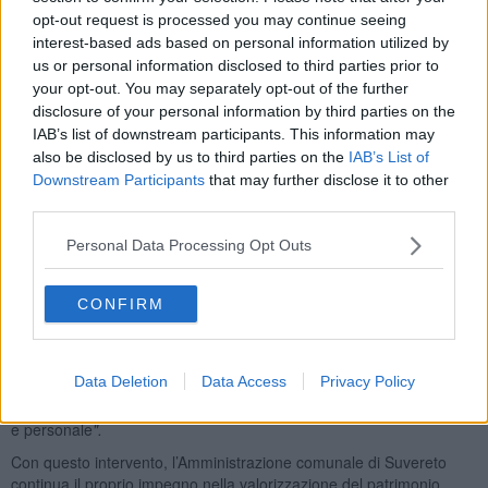
componenti dell’edificio: isolamento termico del sottotetto, per un
opt-out request is processed you may continue seeing
miglioramento significativo delle prestazioni energetiche e della
interest-based ads based on personal information utilized by
stabilità termica degli ambienti interni, sia in estate che in inverno;
us or personal information disclosed to third parties prior to
sostituzione completa degli infissi con nuovi serramenti ad alte
your opt-out. You may separately opt-out of the further
prestazioni; nuovo impianto di climatizzazione a pompa di calore
disclosure of your personal information by third parties on the
con sostituzione della vecchia caldaia a gas del 2009 e
installazione di un sistema moderno, efficiente e reversibile, in
IAB’s list of downstream participants. This information may
grado di gestire riscaldamento e raffrescamento con consumi
also be disclosed by us to third parties on the
IAB’s List of
ridotti.
Downstream Participants
that may further disclose it to other
third parties.
Personal Data Processing Opt Outs
"Grazie a questo intervento – ha commentato l’assessore ai lavori
pubblici Marco Toninelli - renderemo la nostra scuola più efficiente,
CONFIRM
moderna e confortevole. L’solamento del sottotetto, gli infissi di
nuova generazione e l’impianto a pompa di calore garantiranno un
migliore benessere agli studenti e un notevole risparmio
Data Deletion
Data Access
Privacy Policy
energetico. Il progetto segna un passo fondamentale verso una
scuola più ecosostenibile, più efficiente, più accogliente per studenti
e personale
".
Con questo intervento, l’Amministrazione comunale di Suvereto
continua il proprio impegno nella valorizzazione del patrimonio