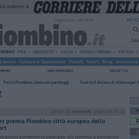
alla audience di
o
Aggiornato alle 09:56
METEO
Sab
IVORNO
PISA
GROSSETO
LUCCA
MASSA CARRARA
PISTOIA
Lavoro
Cultura e Spettacolo
Eventi
Sport
Blog
Interviste
MBINO
SAN VINCENZO
SASSETTA
mbino, lente sui parcheggi
Scatta il divieto di dimora per il senzatett
e
LUNEDÌ
12 NOVEMBRE 2018
ORE 15:18
es premia Piombino città europea dello
ort
Q
elegazione piombinese ha partecipato alla cerimonia di premiazione