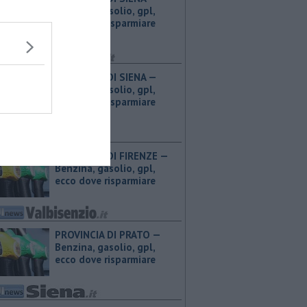
Benzina, gasolio, gpl,
ecco dove risparmiare
PROVINCIA DI SIENA — ​
Benzina, gasolio, gpl,
ecco dove risparmiare
PROVINCIA DI FIRENZE — ​
Benzina, gasolio, gpl,
ecco dove risparmiare
PROVINCIA DI PRATO — ​
Benzina, gasolio, gpl,
ecco dove risparmiare