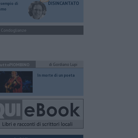
DISINCANTATO
esempio di
ismo
Condoglianze
uttoPIOMBINO
di Gordiano Lupi
In morte di un poeta