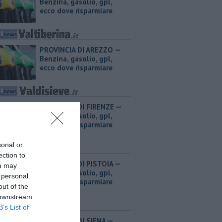
Benzina, gasolio, gpl,
ecco dove risparmiare
PROVINCIA DI AREZZO — ​
Benzina, gasolio, gpl,
ecco dove risparmiare
PROVINCIA DI FIRENZE — ​
Benzina, gasolio, gpl,
ecco dove risparmiare
sonal or
ection to
PROVINCIA DI PISTOIA — ​
ou may
Benzina, gasolio, gpl,
 personal
ecco dove risparmiare
out of the
 downstream
B’s List of
PROVINCIA DI SIENA — ​