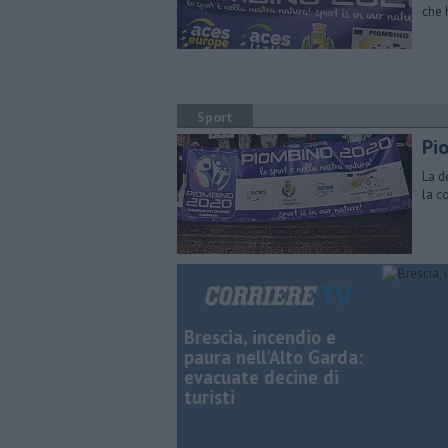
che 
Sport
Pi
La d
la c
Brescia, incendio e
paura nell'Alto Garda:
evacuate decine di
turisti