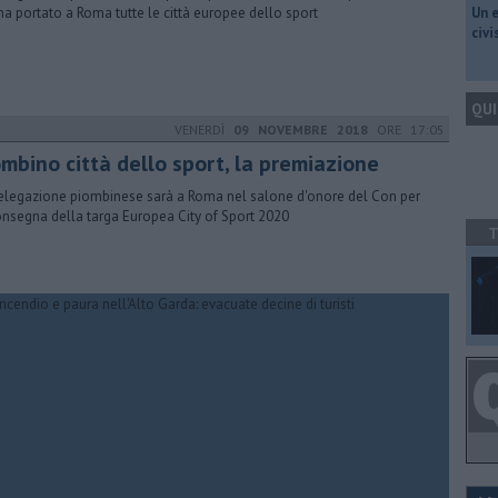
ha portato a Roma tutte le città europee dello sport
​Un 
civ
QUI
VENERDÌ
09 NOVEMBRE 2018
ORE 17:05
ombino città dello sport, la premiazione
elegazione piombinese sarà a Roma nel salone d'onore del Con per
onsegna della targa Europea City of Sport 2020
T