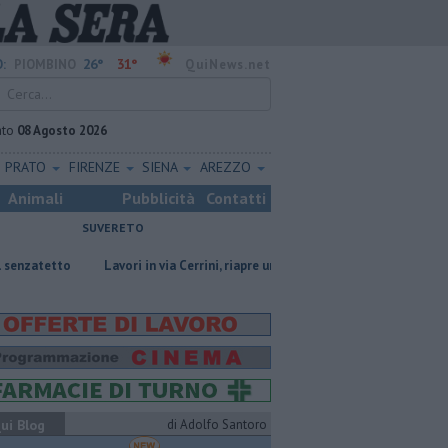
26°
31°
:
PIOMBINO
QuiNews.net
ato
08 Agosto 2026
PRATO
FIRENZE
SIENA
AREZZO
Animali
Pubblicità
Contatti
SUVERETO
o
Lavori in via Cerrini, riapre un tratto di strada
Ventimila cartolin
ui Blog
di Adolfo Santoro