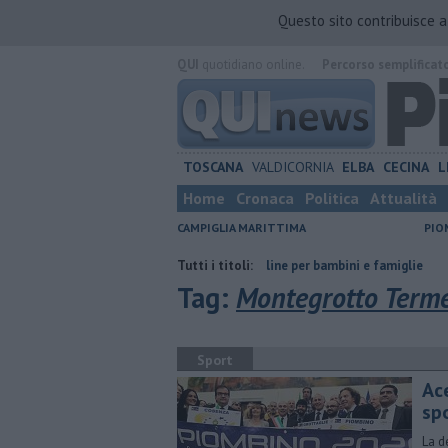
Questo sito contribuisce 
QUI
quotidiano online.
Percorso semplificat
TOSCANA
VALDICORNIA
ELBA
CECINA
L
Home
Cronaca
Politica
Attualità
CAMPIGLIA MARITTIMA
PIO
tto di strada
Ventimila cartoline per bambini e famiglie
Tutti i titoli:
Porto Pio
Tag:
Montegrotto Term
Sport
Ac
sp
La d