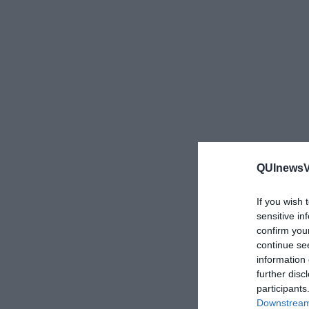
QUInewsVa
If you wish 
sensitive in
confirm you
continue se
information 
further disc
participants
Downstream 