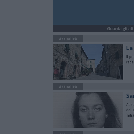
Attualità
La 
Il p
raga
Attualità
Sa
Al s
dell
‘ndr