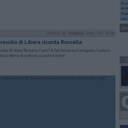
A L
di 
Scar
con 
QUI
MARTEDÌ
21 FEBBRAIO 2017
ORE 09:00
presidio di Libera ricorda Rossella
residio di Libera "Rossella Casini" di San Vincenzo/Castagneto Carducci
rda la vittima di mafia di cui porta il nome
T