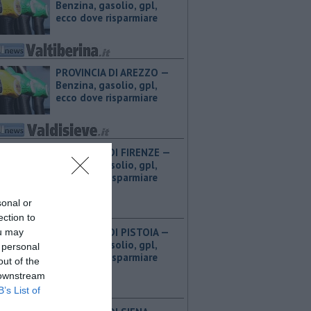
Benzina, gasolio, gpl,
ecco dove risparmiare
PROVINCIA DI AREZZO — ​
Benzina, gasolio, gpl,
ecco dove risparmiare
PROVINCIA DI FIRENZE — ​
Benzina, gasolio, gpl,
ecco dove risparmiare
sonal or
ection to
PROVINCIA DI PISTOIA — ​
ou may
Benzina, gasolio, gpl,
 personal
ecco dove risparmiare
out of the
 downstream
B’s List of