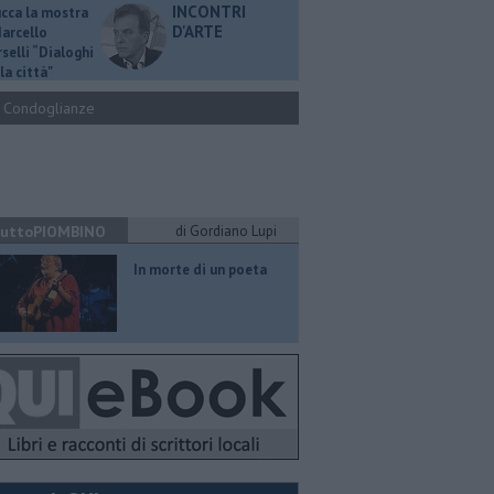
INCONTRI
ucca la mostra
D'ARTE
Marcello
selli “Dialoghi
la città"
Condoglianze
uttoPIOMBINO
di Gordiano Lupi
In morte di un poeta