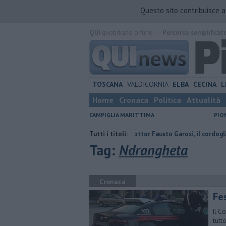
Questo sito contribuisce 
QUI
quotidiano online.
Percorso semplificat
TOSCANA
VALDICORNIA
ELBA
CECINA
L
Home
Cronaca
Politica
Attualità
CAMPIGLIA MARITTIMA
PIO
coltura contraria
Addio al dottor Fausto Garosi, il cordoglio
Tutti i titoli:
Da S
Tag:
Ndrangheta
Cronaca
Fes
Il C
tutto