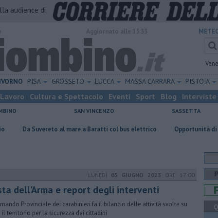
alla audience di
o
Aggiornato alle 15:33
METEO
Vene
IVORNO
PISA
GROSSETO
LUCCA
MASSA CARRARA
PISTOIA
Lavoro
Cultura e Spettacolo
Eventi
Sport
Blog
Interviste
MBINO
SAN VINCENZO
SASSETTA
uvereto al mare a Baratti col bus elettrico
Opportunità di lavoro per 
LUNEDÌ
05 GIUGNO 2023
ORE 17:00
ta dell'Arma e report degli interventi
omando Provinciale dei carabinieri fa il bilancio delle attività svolte su
Q
 il territorio per la sicurezza dei cittadini