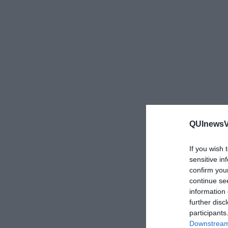
QUInewsVa
If you wish 
sensitive in
confirm you
continue se
information 
further disc
participants
Downstream 