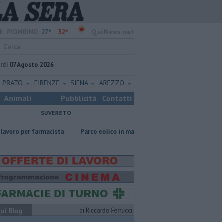
27°
32°
:
PIOMBINO
QuiNews.net
rdì
07 Agosto 2026
PRATO
FIRENZE
SIENA
AREZZO
Animali
Pubblicità
Contatti
SUVERETO
farmacista
Parco eolico in mare, Confagricoltura contraria
Addio a
ui Blog
di Riccardo Ferrucci