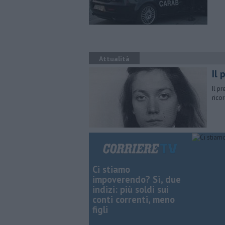
Attualità
Il 
Il p
rico
Ci stiamo
impoverendo? Sì, due
indizi: più soldi sui
conti correnti, meno
figli