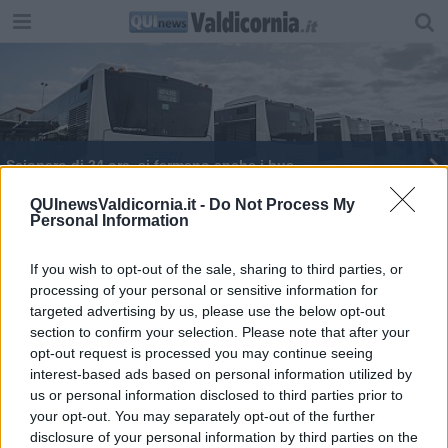
Sciopero di 24 ore, si fermano anche i bus
Sanità, in arrivo uno sciopero
QUInewsValdicornia.it -
Do Not Process My
Personal Information
Sanità, in arrivo uno sciopero
If you wish to opt-out of the sale, sharing to third parties, or
processing of your personal or sensitive information for
Sei Toscana, possibili disagi per lo sciopero
targeted advertising by us, please use the below opt-out
section to confirm your selection. Please note that after your
Sanità, in arrivo uno sciopero
opt-out request is processed you may continue seeing
interest-based ads based on personal information utilized by
Sanità, in arrivo uno sciopero del personale
us or personal information disclosed to third parties prior to
your opt-out. You may separately opt-out of the further
Sanità in sciopero, servizi a rischio
disclosure of your personal information by third parties on the