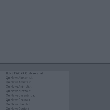
IL NETWORK QuiNews.net
QuiNewsAbetone.it
QuiNewsAmiata.it
QuiNewsAnimali.it
QuiNewsArezzo.it
QuiNewsCasentino.it
QuiNewsCecina.it
QuiNewsChianti.it
QuiNewsCuoio.it