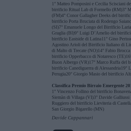
1° Matteo Pomposini e Cecilia Scisciani d
birrificio Ritual Lab di Formello (RM)3° Ma
(FM)4° Conor Gallagher Deeks del birrifi
birrificio Porta Bruciata di Rodengo Saian
(SI)7° Emanuele Longo del Birrificio Laria
Graglia (BI)9° Luigi D’Amelio del birrifi
birrificio Eastside di Latina11° Gino Periss
Agostino Arioli del Birrificio Italiano di
di Malto di Trecate (NO)14° Fabio Brocca 
birrificio Opperbacco di Notaresco (TE)16°
Buon Albergo (VR)17° Marco Ruffa del bi
birrificio Canediguerra di Alessandria19° L
Perugia20° Giorgio Masio del birrificio Alt
Classifica Premio Birraio Emergente 20
1° Vincenzo Follino del birrificio Bonaven
Siemàn di Villaga (VI)3° Davide Galliussi 
Ruggiero del birrificio Lieviteria di Castel
San Giorgio Bigarello (MN)
Davide Cappannari