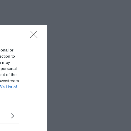
sonal or
ection to
ou may
 personal
out of the
 downstream
B’s List of