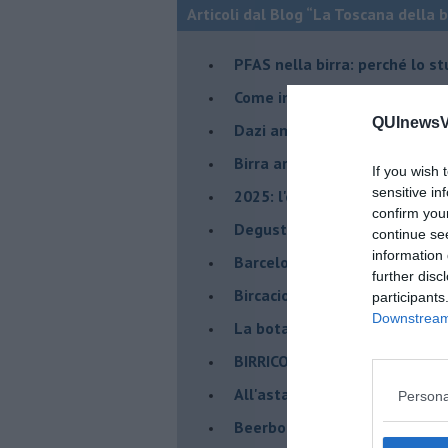
Articoli dal Blog “La Toscana della 
​PFAS nella birra: perché lo s
​Come in birrificio, su Titano 
QUInewsVa
Dazi amari per la birra artigi
​Birra artigianale minacciata
If you wish 
sensitive in
​2025: l'effetto Salvini su bir
confirm you
​Degustazioni AIBAM a Birrico
continue se
information 
​Barcelona Beer Challenger: i 
further disc
Bircacio, dagli scarti della bir
participants
Downstream 
​La botanica della Birra, a Pis
BIRRICOLA il festival della bi
​All'asta la casa dello storico b
Persona
Beerbone, la birra nata in lab