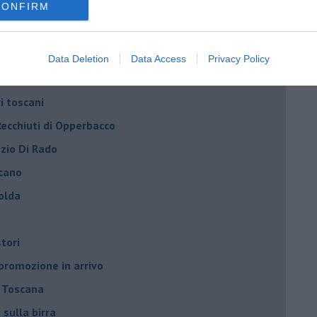
CONFIRM
festa della Birra di Mare
le vincenti toscane
 passa di proprietà
Data Deletion
Data Access
Privacy Policy
e ama la birra
ri toscani
Recchiuti di Opperbacco
izio Di Rado
scano
olda
stori
 promozione in arrivo
n Toscana
 sulla birra