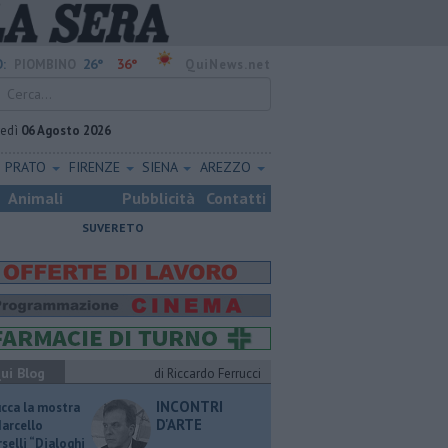
26°
36°
:
PIOMBINO
QuiNews.net
vedì
06 Agosto 2026
PRATO
FIRENZE
SIENA
AREZZO
Animali
Pubblicità
Contatti
SUVERETO
ui Blog
di Riccardo Ferrucci
INCONTRI
ucca la mostra
D'ARTE
Marcello
selli “Dialoghi