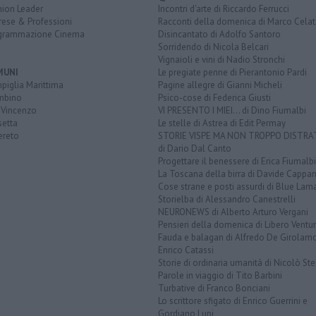
nion Leader
Incontri d'arte di Riccardo Ferrucci
rese & Professioni
Racconti della domenica di Marco Celat
grammazione Cinema
Disincantato di Adolfo Santoro
Sorridendo di Nicola Belcari
Vignaioli e vini di Nadio Stronchi
MUNI
Le pregiate penne di Pierantonio Pardi
piglia Marittima
Pagine allegre di Gianni Micheli
mbino
Psico-cose di Federica Giusti
 Vincenzo
VI PRESENTO I MIEI... di Dino Fiumalbi
setta
Le stelle di Astrea di Edit Permay
ereto
STORIE VISPE MA NON TROPPO DISTR
di Dario Dal Canto
Progettare il benessere di Erica Fiumalbi
La Toscana della birra di Davide Cappan
Cose strane e posti assurdi di Blue Lam
Storielba di Alessandro Canestrelli
NEURONEWS di Alberto Arturo Vergani
Pensieri della domenica di Libero Ventur
Fauda e balagan di Alfredo De Girolam
Enrico Catassi
Storie di ordinaria umanità di Nicolò Ste
Parole in viaggio di Tito Barbini
Turbative di Franco Bonciani
Lo scrittore sfigato di Enrico Guerrini e
Gordiano Lupi