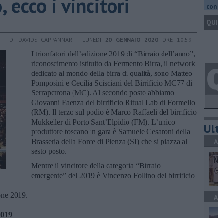
, ecco i vincitori
con 
QUI
DI DAVIDE CAPPANNARI - LUNEDÌ
20 GENNAIO 2020
ORE 10:59
I trionfatori dell’edizione 2019 di “Birraio dell’anno”,
riconoscimento istituito da Fermento Birra, il network
dedicato al mondo della birra di qualità, sono Matteo
Pomposini e Cecilia Scisciani del Birrificio MC77 di
Serrapetrona (MC). Al secondo posto abbiamo
Giovanni Faenza del birrificio Ritual Lab di Formello
(RM). Il terzo sul podio è Marco Raffaeli del birrificio
Mukkeller di Porto Sant’Elpidio (FM). L’unico
Ult
produttore toscano in gara è Samuele Cesaroni della
Brasseria della Fonte di Pienza (SI) che si piazza al
A
sesto posto.
Mentre il vincitore della categoria “Birraio
emergente” del 2019 è Vincenzo Follino del birrificio
ione 2019.
A
2019