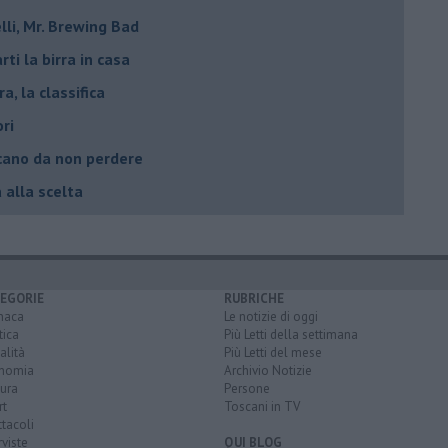
lli, Mr. Brewing Bad
ti la birra in casa
ra, la classifica
ori
oscano da non perdere
a alla scelta
EGORIE
RUBRICHE
naca
Le notizie di oggi
tica
Più Letti della settimana
alità
Più Letti del mese
nomia
Archivio Notizie
ura
Persone
rt
Toscani in TV
tacoli
rviste
QUI BLOG