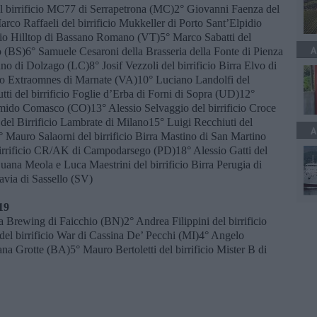
el birrificio MC77 di Serrapetrona (MC)2° Giovanni Faenza del
rco Raffaeli del birrificio Mukkeller di Porto Sant’Elpidio
cio Hilltop di Bassano Romano (VT)5° Marco Sabatti del
A
o (BS)6° Samuele Cesaroni della Brasseria della Fonte di Pienza
no di Dolzago (LC)8° Josif Vezzoli del birrificio Birra Elvo di
cio Extraomnes di Marnate (VA)10° Luciano Landolfi del
utti del birrificio Foglie d’Erba di Forni di Sopra (UD)12°
 Limido Comasco (CO)13° Alessio Selvaggio del birrificio Croce
del Birrificio Lambrate di Milano15° Luigi Recchiuti del
A
 Mauro Salaorni del birrificio Birra Mastino di San Martino
rrificio CR/AK di Campodarsego (PD)18° Alessio Gatti del
uana Meola e Luca Maestrini del birrificio Birra Perugia di
avia di Sassello (SV)
19
a Brewing di Faicchio (BN)2° Andrea Filippini del birrificio
del birrificio War di Cassina De’ Pecchi (MI)4° Angelo
lana Grotte (BA)5° Mauro Bertoletti del birrificio Mister B di