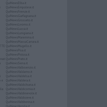
QuiNewsElba.it
i
QuiNewsEmpolese.it
QuiNewsFirenze.it
QuiNewsGarfagnana.it
QuiNewsGrosseto.it
QuiNewsLivorno.it
QuiNewsLucca.it
QuiNewsLunigiana.it
QuiNewsMaremma.it
QuiNewsMassaCarrara.it
ATTE
QuiNewsMugello.it
QuiNewsPisa.it
QuiNewsPistoia.it
nari
QuiNewsPrato.it
a
QuiNewsSiena.it
QuiNewsValbisenzio.it
QuiNewsValdarno.it
i
QuiNewsValdelsa.it
o e
QuiNewsValdera.it
QuiNewsValdichiana.it
lla
QuiNewsValdicornia.it
QuiNewsValdinievole.it
QuiNewsValdisieve.it
QuiNewsValtiberina.it
QuiNewsVersilia.it