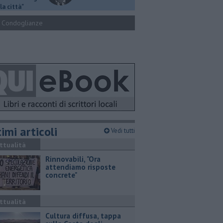
la città"
Condoglianze
imi articoli
Vedi tutti
ttualità
Rinnovabili, "Ora
attendiamo risposte
concrete"
ttualità
Cultura diffusa, tappa