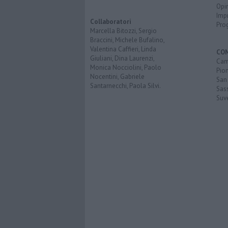
Opi
Imp
Collaboratori
Pro
Marcella Bitozzi, Sergio
Braccini, Michele Bufalino,
Valentina Caffieri, Linda
CO
Giuliani, Dina Laurenzi,
Cam
Monica Nocciolini, Paolo
Pio
Nocentini, Gabriele
San
Santarnecchi, Paola Silvi.
Sas
Suv