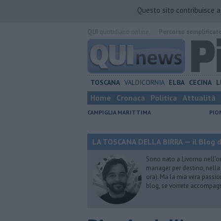
Questo sito contribuisce 
QUI
quotidiano online.
Percorso semplificat
TOSCANA
VALDICORNIA
ELBA
CECINA
L
Home
Cronaca
Politica
Attualità
CAMPIGLIA MARITTIMA
PIO
LA TOSCANA DELLA BIRRA — il Blog d
Sono nato a Livorno nell’o
manager per destino, nella 
ora). Ma la mia vera passion
blog, se vorrete accompagna