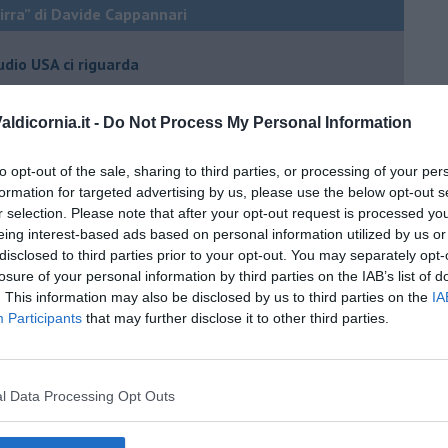
birra” di Davide Cappannari
tudio USA ci riguarda
fermenta la vita?
ldicornia.it -
Do Not Process My Personal Information
anale
 dagli aumenti CONAI
to opt-out of the sale, sharing to third parties, or processing of your per
formation for targeted advertising by us, please use the below opt-out s
ra, vino e patente
r selection. Please note that after your opt-out request is processed y
la
eing interest-based ads based on personal information utilized by us or
disclosed to third parties prior to your opt-out. You may separately opt-
vincitori in Toscana
losure of your personal information by third parties on the IAB’s list of
ra al pecorino
. This information may also be disclosed by us to third parties on the
IA
Participants
that may further disclose it to other third parties.
a il 20 ottobre
rra toscana
irrificio J63
l Data Processing Opt Outs
oratorio che fa bene alla salute