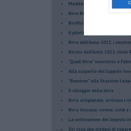
Mediterranea Oktoberfest, la 
​Birre Bio e Gluten free: ecco 
​Birrifici in subbuglio:Mr.Malt
​Il pilota pacifista polacco ch
​Birra dell’Anno 2022, i vincito
Birraio dell’Anno 2021, vince 
"Quali Birre" intervista a Fabr
​Alla scoperta del luppolo to
"Beeriver" alla Stazione Leop
Il villaggio della birra
Birra artigianale, arrivano i ri
Birra toscana: norme, soldi e
La coltivazione del luppolo i
Sei cose che credevi di sapere