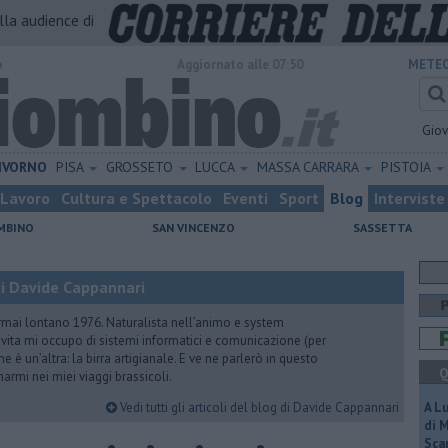
alla audience di
o
Aggiornato alle 07:50
METEO
Gio
IVORNO
PISA
GROSSETO
LUCCA
MASSA CARRARA
PISTOIA
Lavoro
Cultura e Spettacolo
Eventi
Sport
Blog
Interviste
MBINO
SAN VINCENZO
SASSETTA
i Davide Cappannari
rmai lontano 1976. Naturalista nell’animo e system
vita mi occupo di sistemi informatici e comunicazione (per
e è un’altra: la birra artigianale. E ve ne parlerò in questo
Q
rmi nei miei viaggi brassicoli.
Vedi tutti gli articoli del blog di Davide Cappannari
A L
di 
Scar