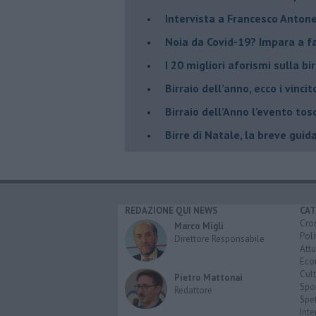
Intervista a Francesco Antone
Noia da Covid-19? Impara a far
I 20 migliori aforismi sulla bir
​Birraio dell’anno, ecco i vincit
​Birraio dell’Anno l’evento t
Birre di Natale, la breve guid
REDAZIONE QUI NEWS
CAT
Cro
Marco Migli
Poli
Direttore Responsabile
Attu
Eco
Cult
Pietro Mattonai
Spo
Redattore
Spet
Inte