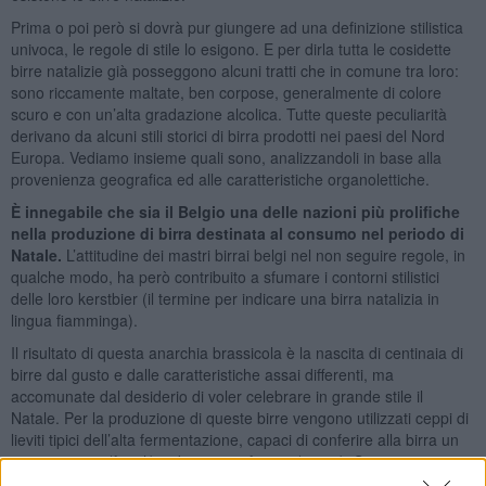
Prima o poi però si dovrà pur giungere ad una definizione stilistica
univoca, le regole di stile lo esigono. E per dirla tutta le cosidette
birre natalizie già posseggono alcuni tratti che in comune tra loro:
sono riccamente maltate, ben corpose, generalmente di colore
scuro e con un’alta gradazione alcolica. Tutte queste peculiarità
derivano da alcuni stili storici di birra prodotti nei paesi del Nord
Europa. Vediamo insieme quali sono, analizzandoli in base alla
provenienza geografica ed alle caratteristiche organolettiche.
È innegabile che sia il Belgio una delle nazioni più prolifiche
nella produzione di birra destinata al consumo nel periodo di
Natale.
L’attitudine dei mastri birrai belgi nel non seguire regole, in
qualche modo, ha però contribuito a sfumare i contorni stilistici
delle loro kerstbier (il termine per indicare una birra natalizia in
lingua fiamminga).
Il risultato di questa anarchia brassicola è la nascita di centinaia di
birre dal gusto e dalle caratteristiche assai differenti, ma
accomunate dal desiderio di voler celebrare in grande stile il
Natale. Per la produzione di queste birre vengono utilizzati ceppi di
lieviti tipici dell’alta fermentazione, capaci di conferire alla birra un
tono speziato (fenoli) e dei sentori fruttati (esteri). Spesso vengono
aggiunte anche delle spezie per arricchire il bouquet di sapori e di