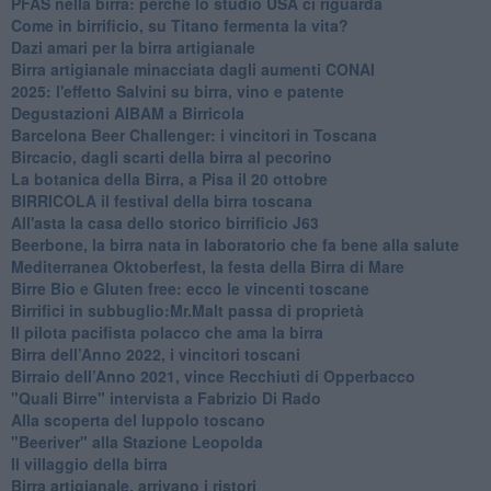
​PFAS nella birra: perché lo studio USA ci riguarda
​Come in birrificio, su Titano fermenta la vita?
Dazi amari per la birra artigianale
​Birra artigianale minacciata dagli aumenti CONAI
​2025: l'effetto Salvini su birra, vino e patente
​Degustazioni AIBAM a Birricola
​Barcelona Beer Challenger: i vincitori in Toscana
Bircacio, dagli scarti della birra al pecorino
​La botanica della Birra, a Pisa il 20 ottobre
BIRRICOLA il festival della birra toscana
​All'asta la casa dello storico birrificio J63
Beerbone, la birra nata in laboratorio che fa bene alla salute
Mediterranea Oktoberfest, la festa della Birra di Mare
​Birre Bio e Gluten free: ecco le vincenti toscane
​Birrifici in subbuglio:Mr.Malt passa di proprietà
​Il pilota pacifista polacco che ama la birra
​Birra dell’Anno 2022, i vincitori toscani
Birraio dell’Anno 2021, vince Recchiuti di Opperbacco
"Quali Birre" intervista a Fabrizio Di Rado
​Alla scoperta del luppolo toscano
"Beeriver" alla Stazione Leopolda
Il villaggio della birra
Birra artigianale, arrivano i ristori