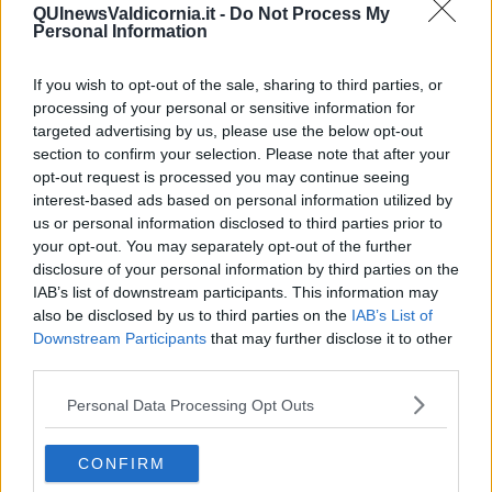
QUInewsValdicornia.it -
Do Not Process My
odori.
Personal Information
Le spezie più utilizzate dai mastri birrai belgi sono: la cannella, lo
zenzero, il coriandolo, il pepe, la liquirizia, i chiodi di garofano,
If you wish to opt-out of the sale, sharing to third parties, or
l’anice stellato, la scorza di arancia (sia dolce e amara).
processing of your personal or sensitive information for
Se ci spostiamo geograficamente nei paesi di lingua tedesca
targeted advertising by us, please use the below opt-out
(Germania e Austria) scopriamo essere le festbier (birre delle feste)
section to confirm your selection. Please note that after your
le birre più consumate durante le festività. Ma con questo termine
opt-out request is processed you may continue seeing
si indicano tutte le birre prodotte a scopo celebrativo. Scendendo in
interest-based ads based on personal information utilized by
dettaglio tra le festbier invernali troviamo le bock: lager scure,
us or personal information disclosed to third parties prior to
riccamente maltate e corpose.
E tra le bock la birra natalizia per
your opt-out. You may separately opt-out of the further
eccellenza: la Weihnachtsbier (ovvero birra di Natale in
disclosure of your personal information by third parties on the
tedesco).
IAB’s list of downstream participants. This information may
Questa birra è mediamente più alcolica delle classiche birre lager,
also be disclosed by us to third parties on the
IAB’s List of
arriva fino a 7 gradi, ed è ricca di sentori che spaziano dal miele di
Downstream Participants
that may further disclose it to other
castagno, alla radice di liquirizia, finanche al sapore di prugna.
third parties.
Da notare che nelle birre natalizie dei paesi di lingua tedesca non
Personal Data Processing Opt Outs
troverete mai spezie aggiunte in ricetta, questo perché l’editto di
purezza bavarese (norma introdotta per regolamentare la
produzione e la vendita di birra in Baviera) non lo consente.
CONFIRM
L’ultima tappa del nostro viaggio alla scoperta delle birre natalizie è