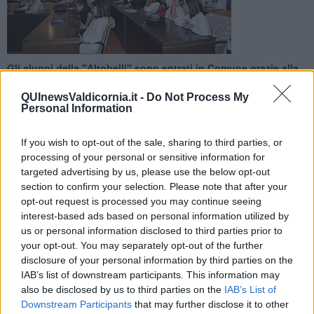
Gli alunni della "Altobelli" sono entrati in Comune grazie alla
Città dei Bambini e a un progetto di educazione civica
QUInewsValdicornia.it -
Do Not Process My
Personal Information
If you wish to opt-out of the sale, sharing to third parties, or
processing of your personal or sensitive information for
CAMPIGLIA MARITTIMA —
Le due classi quinte della scuola
targeted advertising by us, please use the below opt-out
primaria "A. Altobelli" di Venturina Terme hanno fatto visita al
section to confirm your selection. Please note that after your
Comune per conoscere da vicino i luoghi dell'espressione
opt-out request is processed you may continue seeing
democratica della vita locale. Gli alunni, accompagnati dalle loro
interest-based ads based on personal information utilized by
insegnanti, hanno incontrato nella sala consiliare il sindaco
us or personal information disclosed to third parties prior to
Rossana Soffritti, l'assessore all'istruzione Alberta Ticciati e il
your opt-out. You may separately opt-out of the further
vicesindaco Jacopo Bertocchi.
disclosure of your personal information by third parties on the
IAB’s list of downstream participants. This information may
I ragazzi stanno portando avanti l'esperienza della Città dei
Bambini e quindi hanno studiato e messo in pratica i principi che
also be disclosed by us to third parties on the
IAB’s List of
regolano la vita democratica. Per questo la visita in Comune,
Downstream Participants
that may further disclose it to other