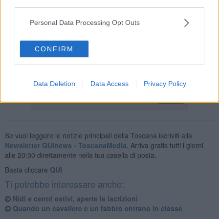
durante la quale gli alunni hanno donato un libro realizzato da loro
third parties.
stessi che parla della storia della Repubblica ed hanno ricevuto in
cambio, oltre alla Costituzione Italiana, dei materiali sull'Europa che
Personal Data Processing Opt Outs
la sindaca aveva portato proprio per le scuole dal suo recente
viaggio istituzionale al Parlamento Europeo.
CONFIRM
Data Deletion
Data Access
Privacy Policy
Se vuoi leggere le notizie principali della Toscana iscriviti alla
Newsletter QUInews - ToscanaMedia.
Arriva gratis tutti i giorni
alle 20:00 direttamente nella tua casella di posta.
Basta cliccare
QUI
Ti potrebbe interessare anche:
Nidi e centri estivi, aperte le iscrizioni
Quando un cavaliere e un fabbro entrano in classe