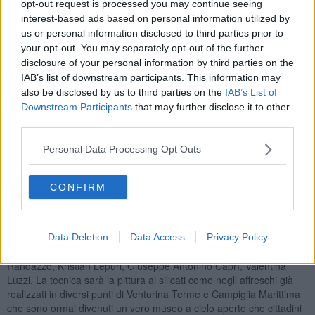
opt-out request is processed you may continue seeing
Vinciguerra sono stati coadiuvati dal supporto scientifico dalla
interest-based ads based on personal information utilized by
dottoressa Shirin Afra, restauratrice (Opificio delle Pietre Dure)
specializzata nel materiale lapideo. Il team che lavora al teatro è
us or personal information disclosed to third parties prior to
seguito oltre che direttamente dal docente, da
Martina Paladini
,
your opt-out. You may separately opt-out of the further
aiuto tecnico, studentessa del biennio di specializzazione che
disclosure of your personal information by third parties on the
coordina i compagni alla loro prima esperienza trasferendo loro le
IAB’s list of downstream participants. This information may
competenze acquisite, gli altri di Federica Vaia, Oriente Plazzi,
also be disclosed by us to third parties on the
IAB’s List of
Chiara Candia, Daria Capecchi.
Downstream Participants
that may further disclose it to other
third parties.
Personal Data Processing Opt Outs
Con venerdì 10 marzo si sono conclusi le opere al teatro dei
Concordi, mentre è in programma l'intervento alla
Casa dell’Acqua
CONFIRM
di Venturina Terme
, fonte d’acqua pubblica dove si lavorerà dalla
prossima settimana che sarà decorata prima dell'inaugurazione e
la relativa messa in funzione. Il progetto, ideato da
Allan
Boccatonda
, studente diplomato all’Accademia, vedrà all’opera il
Data Deletion
Data Access
Privacy Policy
gruppo di studenti composto da Martina Paladini, Serenella
Randazzo, Kristian Lepuri, Giuseppe Antonino Caprì, Valentina
Luzzi. La tecnica sarà la pittura ai silicati come negli affreschi già
realizzati in diversi punti di Venturina Terme e Campiglia Marittima
che sono ormai divenuti un vero museo a cielo aperto che cittadini