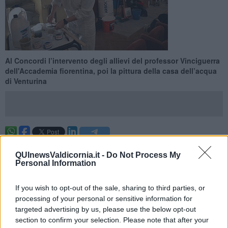
Al Concordi l’intervento degli allievi del professor Vinciguerra
dell'Accademia fiorentina, poi la pittura della casa dell’acqua
di Venturina
CAMPIGLIA MARITTIMA —
E’ ripreso il lavoro del progetto
QUInewsValdicornia.it -
Do Not Process My
CampigliAccademia
con gli studenti della scuola di pittura del
Personal Information
professor
Calogero Saverio Vinciguerra
dell’Accademia di Belle
Arti di Firenze
(leggi l'articolo correlato)
.
If you wish to opt-out of the sale, sharing to third parties, or
Al teatro è stato eseguito il risanamento degli stucchi preesistenti
processing of your personal or sensitive information for
nella
platea in finto marmo
, un lavoro prezioso, ben fatto al tempo
targeted advertising by us, please use the below opt-out
dell’imponente restauro del 1990, e che oggi necessitava di essere
section to confirm your selection. Please note that after your
ripreso per eliminare i segni del tempo. Gli allievi del professor