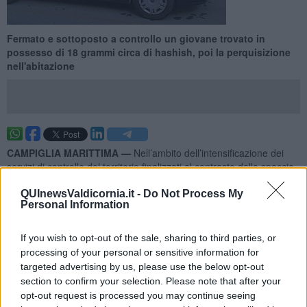
Fermato e sottoposto a controllo un giovane trovato in
possesso di 18 grammi circa di hashish, poi la perquisizione
nell'abitazione
CAMPIGLIA MARITTIMA —
Nell’ambito dell’intensificazione dei
servizi di controllo del territorio finalizzati al contrasto dello spaccio
di sostanze stupefacenti nella Val di Cornia, i Carabinieri della
Stazione di Venturina Terme hanno tratto in arresto in flagranza di
QUInewsValdicornia.it -
Do Not Process My
Personal Information
reato un 40enne e deferito in stato di libertà un 20enne, entrambi
ritenuti responsabili di detenzione ai fini di spaccio di sostanze
illecite.
If you wish to opt-out of the sale, sharing to third parties, or
processing of your personal or sensitive information for
L'operazione è scattata in orario pomeridiano nella frazione di
targeted advertising by us, please use the below opt-out
Venturina Terme dove i militari operanti, impegnati in un mirato
section to confirm your selection. Please note that after your
servizio di osservazione, hanno notato il giovane uscire con fare
sospetto da un’abitazione. Fermato e sottoposto a controllo,
il
opt-out request is processed you may continue seeing