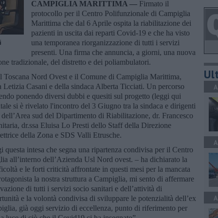
CAMPIGLIA MARITTIMA —
Firmato il
protocollo per il Centro Polifunzionale di Campiglia
Marittima che dal 6 Aprile ospita la riabilitazione dei
pazienti in uscita dai reparti Covid-19 e che ha visto
i
una temporanea riorganizzazione di tutti i servizi
presenti. Una firma che annuncia, a giorni, una nuova
ione tradizionale, del distretto e dei poliambulatori.
Ult
a Usl Toscana Nord Ovest e il Comune di Campiglia Marittima,
a Letizia Casani e della sindaca Alberta Ticciati. Un percorso
A
dendo ponendo diversi dubbi e quesiti sul progetto (leggi qui
tale si è rivelato l'incontro del 3 Giugno tra la sindaca e dirigenti
e dell’Area sud del Dipartimento di Riabilitazione, dr. Francesco
itaria, dr.ssa Eluisa Lo Presti dello Staff della Direzione
irettrice della Zona e SDS Valli Etrusche.
A
gi questa intesa che segna una ripartenza condivisa per il Centro
lia all’interno dell’Azienda Usl Nord ovest. – ha dichiarato la
coltà e le forti criticità affrontate in questi mesi per la mancata
otagonista la nostra struttura a Campiglia, mi sento di affermare
zione di tutti i servizi socio sanitari e dell’attività di
A
tunità e la volontà condivisa di sviluppare le potenzialità dell’ex
iglia, già oggi servizio di eccellenza, punto di riferimento per
la luce di ciò che il Covid19 ci ha insegnato”.