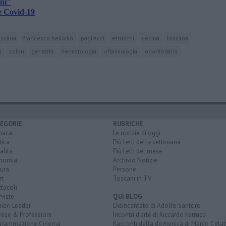
ini"
ne Covid-19
oscana
francesco bellomo
pagliacci
etruschi
cecina
toscana
o
colon
geriatria
dermatologia
oftalmologia
odontoiatria
EGORIE
RUBRICHE
naca
Le notizie di oggi
tica
Più Letti della settimana
alità
Più Letti del mese
nomia
Archivio Notizie
ura
Persone
rt
Toscani in TV
tacoli
rviste
QUI BLOG
nion Leader
Disincantato di Adolfo Santoro
rese & Professioni
Incontri d'arte di Riccardo Ferrucci
grammazione Cinema
Racconti della domenica di Marco Celat