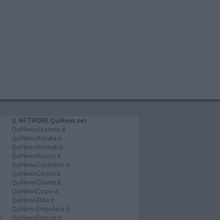
IL NETWORK QuiNews.net
QuiNewsAbetone.it
QuiNewsAmiata.it
QuiNewsAnimali.it
QuiNewsArezzo.it
QuiNewsCasentino.it
QuiNewsCecina.it
QuiNewsChianti.it
QuiNewsCuoio.it
QuiNewsElba.it
QuiNewsEmpolese.it
i
QuiNewsFirenze.it