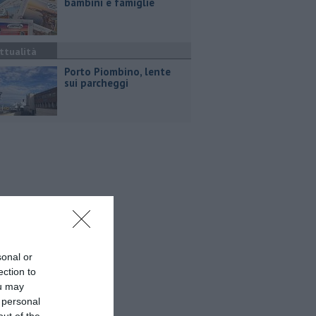
bambini e famiglie
ttualità
Porto Piombino, lente
sui parcheggi
sonal or
ection to
ou may
 personal
out of the