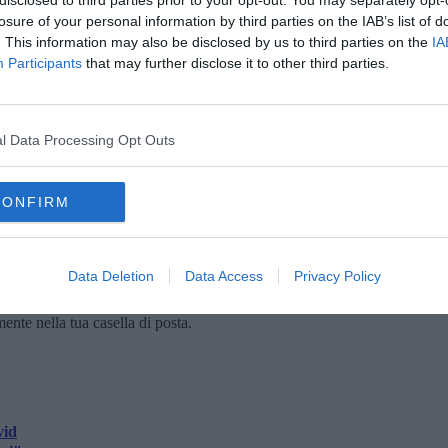
rio locale. Questo è stato reso possibile anche grazie agli
losure of your personal information by third parties on the IAB’s list of
sia in termini di risorse mediche, infermieristiche e tecniche
. This information may also be disclosed by us to third parties on the
IA
rutturali che hanno portato i posti letto a 24 raddoppiando quelli
Participants
that may further disclose it to other third parties.
 non sarebbe stato realizzabile senza qualche temporanea
a ai quali vanno i miei più sinceri ringraziamenti per la pazienza
 stata alcuna intenzione di depotenziare quanto offerto,
valutato, ma a nostra difesa c’è il fatto che eravamo in un
l Data Processing Opt Outs
mia intenzione valorizzare ulteriormente il Centro e lo faremo
CONFIRM
Data Deletion
Data Access
Privacy Policy
oscana iscriviti alla
Newsletter QUInews - ToscanaMedia.
amente nella tua casella di posta.
vid