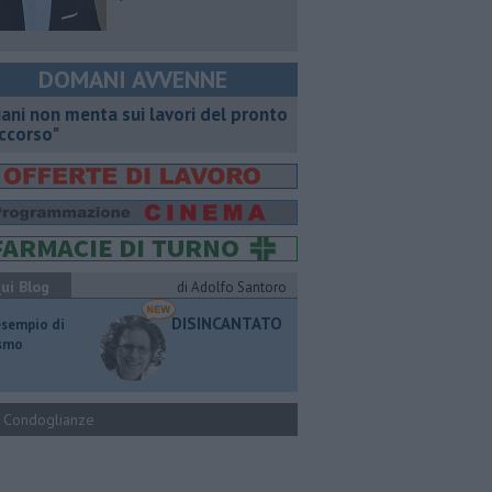
DOMANI AVVENNE
iani non menta sui lavori del pronto
ccorso"
ui Blog
di Adolfo Santoro
DISINCANTATO
esempio di
ismo
Condoglianze