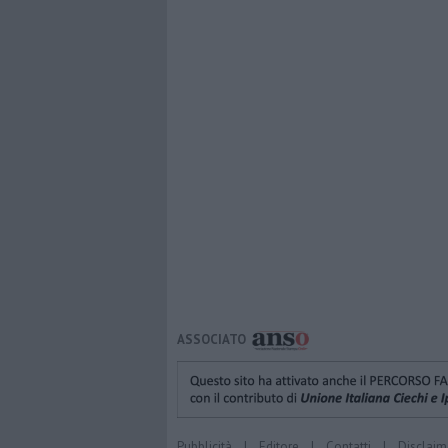
ASSOCIATO
Pubblicità
|
Editore
|
Contatti
|
Disclaim