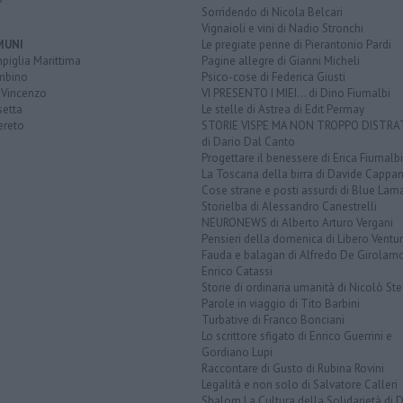
Sorridendo di Nicola Belcari
Vignaioli e vini di Nadio Stronchi
MUNI
Le pregiate penne di Pierantonio Pardi
piglia Marittima
Pagine allegre di Gianni Micheli
mbino
Psico-cose di Federica Giusti
 Vincenzo
VI PRESENTO I MIEI... di Dino Fiumalbi
setta
Le stelle di Astrea di Edit Permay
ereto
STORIE VISPE MA NON TROPPO DISTR
di Dario Dal Canto
Progettare il benessere di Erica Fiumalbi
La Toscana della birra di Davide Cappan
Cose strane e posti assurdi di Blue Lam
Storielba di Alessandro Canestrelli
NEURONEWS di Alberto Arturo Vergani
Pensieri della domenica di Libero Ventur
Fauda e balagan di Alfredo De Girolam
Enrico Catassi
Storie di ordinaria umanità di Nicolò Ste
Parole in viaggio di Tito Barbini
Turbative di Franco Bonciani
Lo scrittore sfigato di Enrico Guerrini e
Gordiano Lupi
Raccontare di Gusto di Rubina Rovini
Legalità e non solo di Salvatore Calleri
Shalom La Cultura della Solidarietà di 