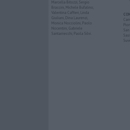
Marcella Bitozzi, Sergio
Braccini, Michele Bufalino,
Valentina Caffieri, Linda
CO
Giuliani, Dina Laurenzi,
Cam
Monica Nocciolini, Paolo
Pio
Nocentini, Gabriele
San
Santarnecchi, Paola Silvi.
Sas
Suv