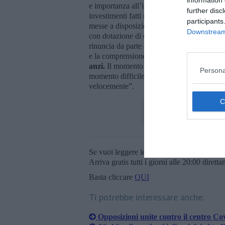
e importanza all’interno del panorama sanita
further disc
investimenti fatti negli ultimi dall’Azienda 
participants
messe a disposizione, sia delle dotazioni st
Downstream 
con dotazione di ossigeno. Ma tutto questo
rinuncia da parte degli abitanti di Campigli
e la comprensione dimostrata.
Non c’è mai
anzi.
Il momento del confronto è stato sotto
Persona
momento difficile. Vorrei aggiungere che è 
velocemente”.
Se vuoi leggere le notizie principali della T
Arriva gratis tutti i giorni alle 20:00 dirett
Basta cliccare
QUI
Ti potrebbe interessare anche:
Opposizioni unite contro il centro Co