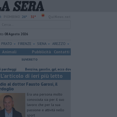
26°
31°
:
PIOMBINO
QuiNews.net
ato
08 Agosto 2026
PRATO
FIRENZE
SIENA
AREZZO
Animali
Pubblicità
Contatti
SUVERETO
i
​Benzina, gasolio, gpl, ecco dove risparmiare
Lavori in via Cerrini
L'articolo di ieri più letto
dio al dottor Fausto Garosi, il
rdoglio
Era una persona molto
conosciuta sia per il suo
lavoro che per la sua
passione e attività nello
sport