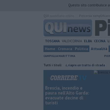
Questo sito contribuisce 
QUI
quotidiano online.
Percorso semplificat
TOSCANA
VALDICORNIA
ELBA
CECINA
L
Home
Cronaca
Politica
Attualità
CAMPIGLIA MARITTIMA
PIO
 risparmiare
Lavori in via Cerrini, riapre un tratto di strada
Tutti i titoli:
Ventimi
Brescia, incendio e
paura nell'Alto Garda:
evacuate decine di
turisti