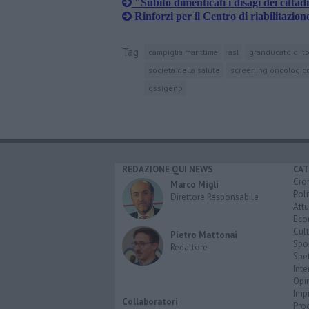
"Subito dimenticati i disagi dei cittad
Rinforzi per il Centro di riabilitazio
Tag
campiglia marittima
asl
granducato di t
società della salute
screening oncologic
ossigeno
REDAZIONE QUI NEWS
CAT
Cro
Marco Migli
Poli
Direttore Responsabile
Attu
Eco
Cult
Pietro Mattonai
Spo
Redattore
Spet
Inte
Opi
Imp
Collaboratori
Pro