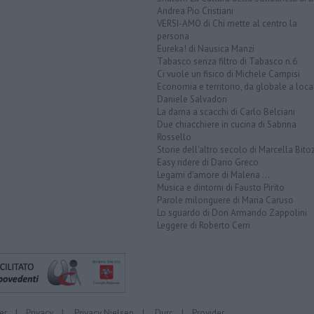
Andrea Pio Cristiani
VERSI-AMO di Chi mette al centro la
persona
Eureka! di Nausica Manzi
Tabasco senza filtro di Tabasco n.6
Ci vuole un fisico di Michele Campisi
Economia e territorio, da globale a loca
Daniele Salvadori
La dama a scacchi di Carlo Belciani
Due chiacchiere in cucina di Sabrina
Rossello
Storie dell'altro secolo di Marcella Bito
Easy ridere di Dario Greco
Legami d'amore di Malena ...
Musica e dintorni di Fausto Pirìto
Parole milonguere di Maria Caruso
Lo sguardo di Don Armando Zappolini
Leggere di Roberto Cerri
er
|
Privacy
|
Privacy Nielsen
|
Durc
|
Provider