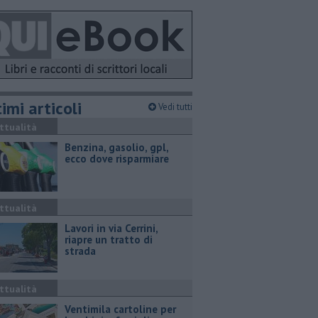
imi articoli
Vedi tutti
ttualità
​Benzina, gasolio, gpl,
ecco dove risparmiare
ttualità
Lavori in via Cerrini,
riapre un tratto di
strada
ttualità
Ventimila cartoline per