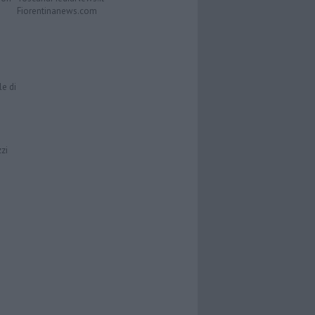
Fiorentinanews.com
le di
zzi