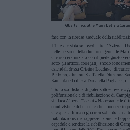
Alberta Ticciati e Maria Letizia Casan
fase con la ripresa graduale della riabilitaz
L'intesa è stata sottoscritta tra l’Aziend
nelle persone della direttrice generale Mari
che non era iniziato con il piede giusto ve
sotto gli articoli collegati), snodo fondamen
aziendali dr.ssa Cristina Laddaga, direttric
Bellomo, direttore Staff della Direzione San
Sanitaria e la dr.ssa Donatella Pagliacci, d
“Sono soddisfatta di poter sottoscrivere og
polifunzionale e di riabilitazione di Campig
sindaca Alberta Ticciati - Nonostante le diffi
condivisione delle scelte che hanno visto pr
che questa firma segna non soltanto la riattiva
riabilitazione, ma rappresenta anche l’oppor
ospedale e rendere la riabilitazione di Camp
tutto il bacino delle Valli Etrusche anche al