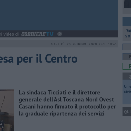
"G
so
MARTEDÌ
23 GIUGNO 2020
ORE 18:45
esa per il Centro
Q
​Un 
La sindaca Ticciati e il direttore
civ
generale dell'Asl Toscana Nord Ovest
Casani hanno firmato il protocollo per
QUI
la graduale ripartenza dei servizi