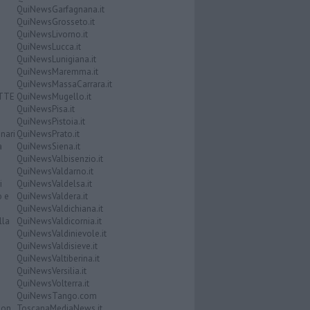
QuiNewsGarfagnana.it
QuiNewsGrosseto.it
QuiNewsLivorno.it
QuiNewsLucca.it
QuiNewsLunigiana.it
QuiNewsMaremma.it
QuiNewsMassaCarrara.it
ATTE
QuiNewsMugello.it
QuiNewsPisa.it
QuiNewsPistoia.it
nari
QuiNewsPrato.it
a
QuiNewsSiena.it
QuiNewsValbisenzio.it
QuiNewsValdarno.it
i
QuiNewsValdelsa.it
o e
QuiNewsValdera.it
QuiNewsValdichiana.it
lla
QuiNewsValdicornia.it
QuiNewsValdinievole.it
QuiNewsValdisieve.it
QuiNewsValtiberina.it
QuiNewsVersilia.it
QuiNewsVolterra.it
QuiNewsTango.com
Don
ToscanaMediaNews.it