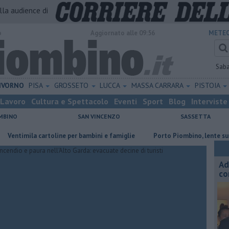
alla audience di
o
Aggiornato alle 09:56
METEO
Sab
IVORNO
PISA
GROSSETO
LUCCA
MASSA CARRARA
PISTOIA
Lavoro
Cultura e Spettacolo
Eventi
Sport
Blog
Interviste
MBINO
SAN VINCENZO
SASSETTA
la cartoline per bambini e famiglie
Porto Piombino, lente sui parchegg
Ad
co