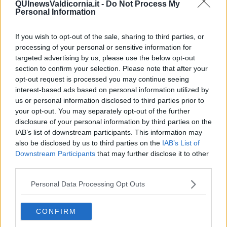
QUInewsValdicornia.it -
Do Not Process My
l'articolo consigliato).
Personal Information
If you wish to opt-out of the sale, sharing to third parties, or
processing of your personal or sensitive information for
"I varchi elettronici sono posti in via XXV luglio, in via Aldo
targeted advertising by us, please use the below opt-out
Moro/piazza Gallistro e alla fine di via Roma. - avevano spiegato in
section to confirm your selection. Please note that after your
una nota - Sono opportunamente indicati con apposita segnaletica
opt-out request is processed you may continue seeing
che specifica se
il varco è attivo
(accesso consentito solo in base
interest-based ads based on personal information utilized by
alle autorizzazioni)
o non attivo
(accesso consentito a tutti). Nel
us or personal information disclosed to third parties prior to
caso in cui ci sia la dicitura
"varco attivo x tutti"
vuol dire che
l'accesso alla Ztl è vietato a tutti e il transito dei veicoli viene rilevato
your opt-out. You may separately opt-out of the further
con l'invio dei dati al comando della Municipale".
disclosure of your personal information by third parties on the
IAB’s list of downstream participants. This information may
Per il Comitato per Campiglia la parola varco è fuorviante e
also be disclosed by us to third parties on the
IAB’s List of
potrebbe creare non pochi dubbi a chi non conosce perfettamente
Downstream Participants
that may further disclose it to other
tutte le sfumature della lingua italiana con il rischio di ritrovarsi una
third parties.
multa inaspettata.
"Nel 2002 il Ministero della Funzione Pubblica pubblicava una
Personal Data Processing Opt Outs
direttiva per contribuire alla semplificazione del linguaggio usato
dalle pubbliche amministrazioni nei loro scritti. - hanno fatto
CONFIRM
presente dal Comitato - L'Amministrazione comunale e la Polizia
municipale hanno costruito
una vera trappola acchiappacitrulli