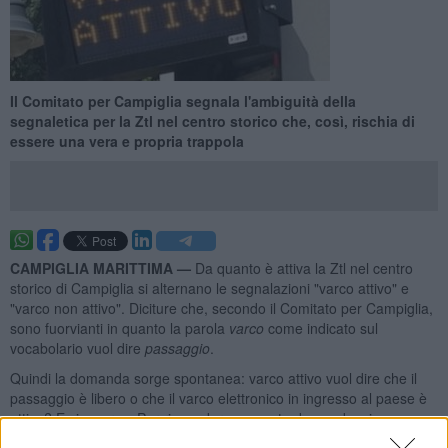
Il Comitato per Campiglia segnala l'ambiguità della
segnaletica per la Ztl nel centro storico che, così, rischia di
essere una vera e propria trappola
CAMPIGLIA MARITTIMA —
Da quanto è attiva la Ztl nel centro
storico di Campiglia si alternano le segnalazioni "varco attivo" e
"varco non attivo". Diciture che, secondo il Comitato per Campiglia,
sono fuorvianti in quanto la parola
varco
come indicato sul
vocabolario vuol dire
passaggio
.
Quindi la domanda sorge spontanea: varco attivo vuol dire che il
passaggio è libero o che il varco elettronico in ingresso al paese è
attivo? E viceversa. Per rispondere a questa domanda, siamo
andati a cercare le dritte dell'Amministrazione in fatto di Ztl (leggi